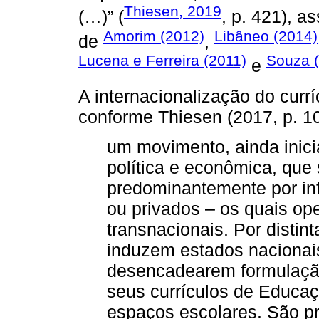
Thiesen, 2019
(…)” (
, p. 421), 
Amorim (2012)
Libâneo (2014)
de
,
Lucena e Ferreira (2011)
Souza 
e
A internacionalização do currí
conforme Thiesen (2017, p. 1
um movimento, ainda inici
política e econômica, que 
predominantemente por inf
ou privados – os quais o
transnacionais. Por distint
induzem estados nacionai
desencadearem formulaçã
seus currículos de Educaç
espaços escolares. São p