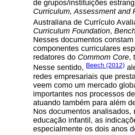
de grupos/instituições estran
Curriculum, Assessment and R
Australiana de Currículo Avali
Curriculum Foundation
,
Bench
Nesses documentos constam a
componentes curriculares espe
redatores do
Commom Core
,
Beech (2012)
Nesse sentido,
al
redes empresariais que prest
veem como um mercado globa
importantes nos processos de 
atuando também para além dess
Nos documentos analisados, n
educação infantil, as indicaç
especialmente os dois anos d