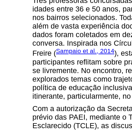
Três professoras concursadas
idades entre 36 e 50 anos, pa
nos bairros selecionados. To
além de vasta experiência do
dados foram coletados em de
conversa. Inspirada nos Círcu
Sampaio et al., 2014
Freire (
), es
participantes reflitam sobre p
se livremente. No encontro, re
explorados temas como trajetó
política de educação inclusiva
itinerante, particularmente, 
Com a autorização da Secret
prévio das PAEI, mediante o 
Esclarecido (TCLE), as discu