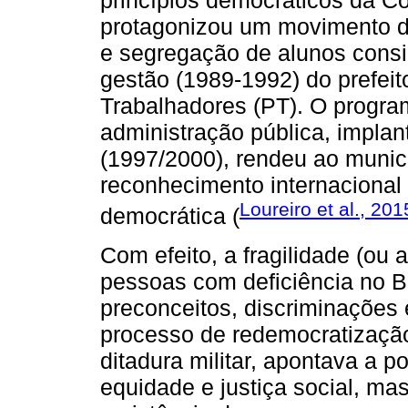
princípios democráticos da Co
protagonizou um movimento de
e segregação de alunos consid
gestão (1989-1992) do prefeit
Trabalhadores (PT). O progr
administração pública, impl
(1997/2000), rendeu ao municíp
reconhecimento internacional 
Loureiro et al., 201
democrática (
Com efeito, a fragilidade (ou 
pessoas com deficiência no Br
preconceitos, discriminações
processo de redemocratização
ditadura militar, apontava a pos
equidade e justiça social, ma