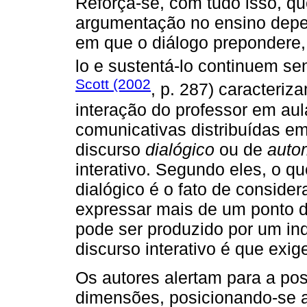
Reforça-se, com tudo isso, q
argumentação no ensino depe
em que o diálogo prepondere,
lo e sustentá-lo continuem s
Scott (2002
, p. 287) caracteri
interação do professor em au
comunicativas distribuídas e
discurso
dialógico
ou de
auto
interativo. Segundo eles, o q
dialógico é o fato de conside
expressar mais de um ponto de
pode ser produzido por um in
discurso interativo é que exige
Os autores alertam para a po
dimensões, posicionando-se a