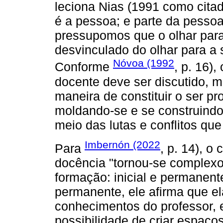
leciona Nias (1991 como cit
é a pessoa; e parte da pessoa
pressupomos que o olhar para
desvinculado do olhar para a s
Nóvoa (1992
Conforme
, p. 16),
docente deve ser discutido, 
maneira de constituir o ser pr
moldando-se e se construind
meio das lutas e conflitos qu
Imbernón (2022
Para
, p. 14), o
docência "tornou-se complexo
formação: inicial e permanen
permanente, ele afirma que el
conhecimentos do professor, e
possibilidade de criar espaço