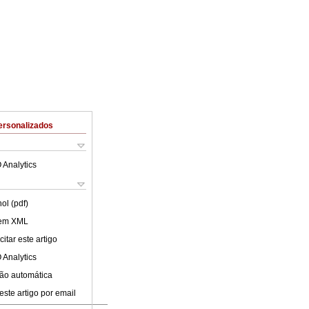
ersonalizados
 Analytics
ol (pdf)
 em XML
itar este artigo
 Analytics
ão automática
este artigo por email