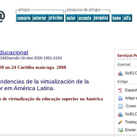
Educacional
Serviços P
-3483
versão On-line
ISSN
1981-416X
Journal
08 no.24 Curitiba maio/ago. 2008
SciELO
endencias de la virtualización de la
Artigo
r em América Latina.
Espanh
Artigo
s de virtualização da educação superior na América
Como c
SciELO
Traduç
Enviar 