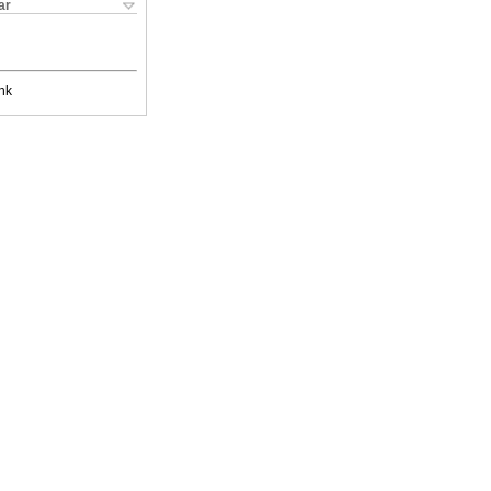
ar
nk