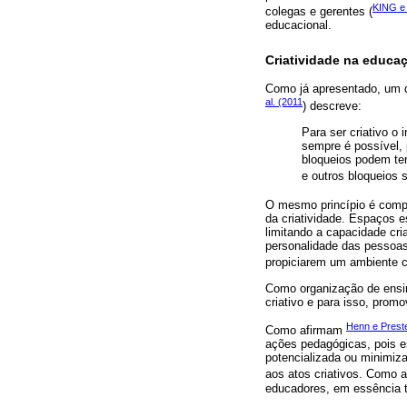
KING e
colegas e gerentes (
educacional.
Criatividade na educa
Como já apresentado, um d
al. (2011
) descreve:
Para ser criativo o 
sempre é possível,
bloqueios podem ter
e outros bloqueios 
O mesmo princípio é comp
da criatividade. Espaços e
limitando a capacidade cria
personalidade das pessoas 
propiciarem um ambiente cr
Como organização de ensin
criativo e para isso, promo
Henn e Prest
Como afirmam
ações pedagógicas, pois e
potencializada ou minimiza
aos atos criativos. Como 
educadores, em essência t