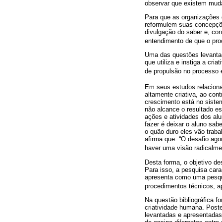
observar que existem muda
Para que as organizações
reformulem suas concepçõ
divulgação do saber e, co
entendimento de que o pro
Uma das questões levantad
que utiliza e instiga a cri
de propulsão no processo 
Em seus estudos relaciona
altamente criativa, ao con
crescimento está no sistem
não alcance o resultado e
ações e atividades dos al
fazer é deixar o aluno sab
o quão duro eles vão trab
afirma que: “O desafio ag
haver uma visão radicalmen
Desta forma, o objetivo de
Para isso, a pesquisa car
apresenta como uma pesqui
procedimentos técnicos, ap
Na questão bibliográfica 
criatividade humana. Poste
levantadas e apresentadas 