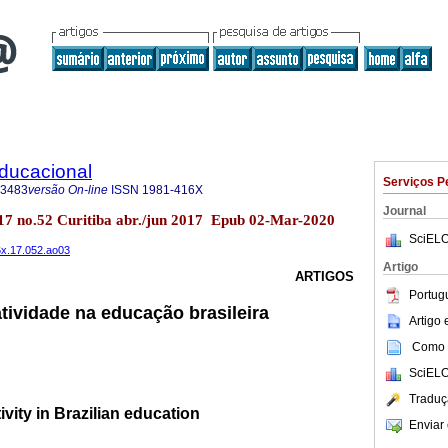
Educacional
Serviços P
-3483
versão On-line
ISSN
1981-416X
Journal
.17 no.52 Curitiba abr./jun 2017 Epub 02-Mar-2020
SciELO
6x.17.052.ao03
Artigo
ARTIGOS
Portug
atividade na educação brasileira
Artigo
Como c
SciELO
Traduç
ivity in Brazilian education
Enviar 