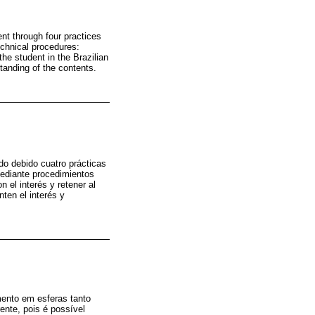
ent through four practices
technical procedures:
the student in the Brazilian
tanding of the contents.
ido debido cuatro prácticas
 mediante procedimientos
 el interés y retener al
ten el interés y
mento em esferas tanto
rente, pois é possível