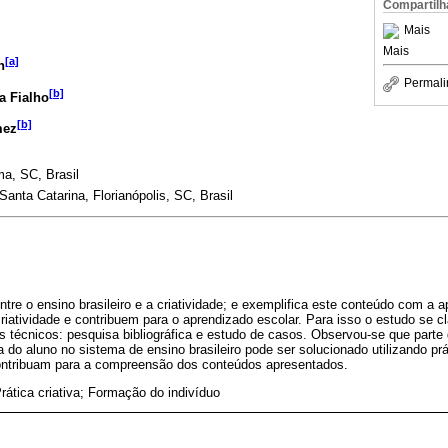
Compartilh
Mais
Mais
[a]
n
Permali
[b]
a Fialho
[b]
mez
a, SC, Brasil
Santa Catarina, Florianópolis, SC, Brasil
entre o ensino brasileiro e a criatividade; e exemplifica este conteúdo com a 
riatividade e contribuem para o aprendizado escolar. Para isso o estudo se cl
s técnicos: pesquisa bibliográfica e estudo de casos. Observou-se que parte
 do aluno no sistema de ensino brasileiro pode ser solucionado utilizando prá
ontribuam para a compreensão dos conteúdos apresentados.
rática criativa; Formação do indivíduo