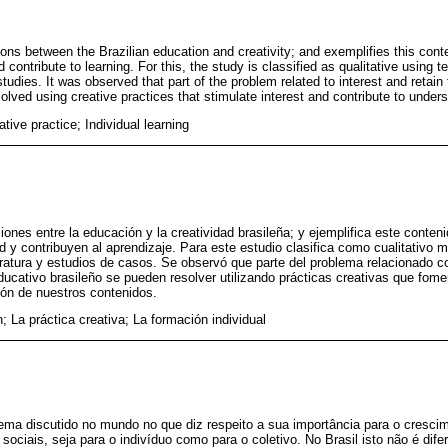
ons between the Brazilian education and creativity; and exemplifies this cont
d contribute to learning. For this, the study is classified as qualitative using 
studies. It was observed that part of the problem related to interest and retain 
lved using creative practices that stimulate interest and contribute to unders
tive practice; Individual learning
aciones entre la educación y la creatividad brasileña; y ejemplifica este conten
ad y contribuyen al aprendizaje. Para este estudio clasifica como cualitativo
teratura y estudios de casos. Se observó que parte del problema relacionado con
ducativo brasileño se pueden resolver utilizando prácticas creativas que fomen
ión de nuestros contenidos.
 La práctica creativa; La formación individual
ma discutido no mundo no que diz respeito a sua importância para o cresci
sociais, seja para o indivíduo como para o coletivo. No Brasil isto não é dife