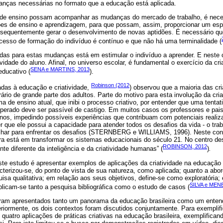
nças necessárias no formato que a educação está aplicada.
 de ensino possam acompanhar as mudanças do mercado de trabalho, é nece
es de ensino e aprendizagem, para que possam, assim, proporcionar um es
nsequentemente gerar o desenvolvimento de novas aptidões. É necessário q
cesso de formação do indivíduo é contínuo e que não há uma terminalidade (
as para estas mudanças está em estimular o indivíduo a aprender. E neste 
atividade do aluno. Afinal, no universo escolar, é fundamental o exercício da c
SENA e MARTINS, 2013
educativo (
).
Robinson (2012
das à educação e criatividade,
) observou que a maioria das cr
trário de grande parte dos adultos. Parte do motivo para esta involução da cr
a de ensino atual, que inibi o processo criativo, por entender que uma tentat
sperado deve ser passível de castigo. Em muitos casos os professores e pais
unos, impedindo possíveis experiências que contribuam com potenciais real
er que ele possui a capacidade para atender todos os desafios da vida - o trab
alhar para enfrentar os desafios (STERNBERG e WILLIAMS, 1996). Neste con
ora está em transformar os sistemas educacionais do século 21. No centro de
ROBINSON, 2012
te diferente da inteligência e da criatividade humanas” (
)
.
ste estudo é apresentar exemplos de aplicações da criatividade na educação 
acterizou-se, do ponto de vista de sua natureza, como aplicada; quanto a ab
sa qualitativa; em relação aos seus objetivos, define-se como exploratória
SILVA e MEN
licam-se tanto a pesquisa bibliográfica como o estudo de casos (
foram apresentados tanto um panorama da educação brasileira como um enten
riormente, os dois contextos foram discutidos conjuntamente. Para exemplifi
quatro aplicações de práticas criativas na educação brasileira, exemplifican