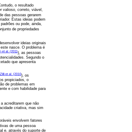
Contudo, o resultado
valioso, correto, viável,
dade das pessoas gerarem
riador. Estas ideias podem
padrões ou pode, ainda,
onjunto de propriedades
esenvolver ideias originais
 este nasce. O problema é
 et al. (2011
), as pessoas
potencialidades. Segundo o
facetado que apresenta
Zilli et al. (2010
), os
os propiciados, o
ação de problemas em
ente e com habilidade para
 a acreditarem que não
acidade criativa, mas sim
oráveis envolvem fatores
ativas de uma pessoa
al e, através do suporte de