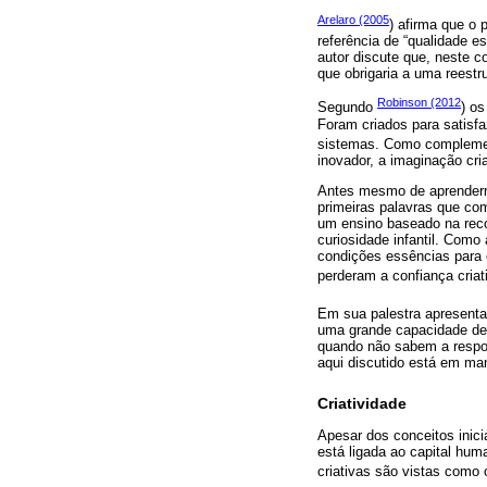
Arelaro (2005
) afirma que o 
referência de “qualidade e
autor discute que, neste 
que obrigaria a uma reestr
Robinson (2012
Segundo
) o
Foram criados para satisfa
sistemas. Como complem
inovador, a imaginação cri
Antes mesmo de aprendermo
primeiras palavras que co
um ensino baseado na recom
curiosidade infantil. Com
condições essências para 
perderam a confiança criati
Em sua palestra apresent
uma grande capacidade de 
quando não sabem a respos
aqui discutido está em man
Criatividade
Apesar dos conceitos inici
está ligada ao capital hu
criativas são vistas como 