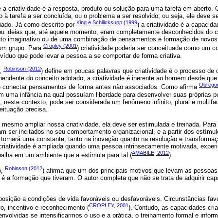
e a criatividade é a resposta, produto ou solução para uma tarefa em aberto. 
 tarefa a ser concluída, ou o problema a ser resolvido; ou seja, ele deve ser 
King e Schilicksupp (1999
iado. Já como descrito por
) a criatividade é a capaci
 ou ideias que, até aquele momento, eram completamente desconhecidos do c
nto imaginativo ou de uma combinação de pensamentos e formação de novos 
Cropley (2001
 um grupo. Para
) criatividade poderia ser conceituada como um c
víduo que pode levar a pessoa a se comportar de forma criativa.
Robinson (2012
a,
) define em poucas palavras que criatividade é o processo de d
pendente do conceito adotado, a criatividade é inerente ao homem desde que
Obregon
e conectar pensamentos de forma antes não associados. Como afirma
am uma infância na qual possuíam liberdade para desenvolver suas próprias 
de, neste contexto, pode ser considerada um fenômeno infinito, plural e multi
eituação precisa.
u mesmo ampliar nossa criatividade, ela deve ser estimulada e treinada. Para
sam ser incitados no seu comportamento organizacional, e a partir dos estímul
 tornará uma constante, tanto na inovação quanto na resolução e transform
 criatividade é ampliada quando uma pessoa intrinsecamente motivada, experi
AMABILE, 2012
balha em um ambiente que a estimula para tal (
).
Robinson (2012
o,
) afirma que um dos principais motivos que levam as pessoas
 é a formação que tiveram. O autor completa que não se trata de adquirir cap
osição a condições de vida favoráveis ou desfavoráveis. Circunstâncias fav
CROPLEY, 2001
o, incentivo e reconhecimento (
). Contudo, as capacidades cri
volvidas se intensificarmos o uso e a prática, o treinamento formal e inform