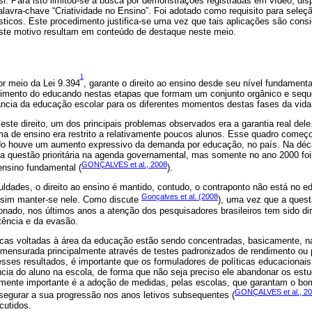
 si. Para isto limitou-se a busca por demonstrações registradas em vídeo, dis
lavra-chave “Criatividade no Ensino”. Foi adotado como requisito para seleç
sticos. Este procedimento justifica-se uma vez que tais aplicações são cons
 este motivo resultam em conteúdo de destaque neste meio.
1
por meio da Lei 9.394
, garante o direito ao ensino desde seu nível fundamen
lvimento do educando nestas etapas que formam um conjunto orgânico e seque
cia da educação escolar para os diferentes momentos destas fases da vida [
este direito, um dos principais problemas observados era a garantia real dele
ma de ensino era restrito a relativamente poucos alunos. Esse quadro começo
do houve um aumento expressivo da demanda por educação, no país. Na déc
ma questão prioritária na agenda governamental, mas somente no ano 2000 fo
GONÇALVES et al., 2008
ensino fundamental (
).
ldades, o direito ao ensino é mantido, contudo, o contraponto não está no e
Gonçalves et al. (2008
 sim manter-se nele. Como discute
), uma vez que a ques
ionado, nos últimos anos a atenção dos pesquisadores brasileiros tem sido d
tência e da evasão.
ticas voltadas à área da educação estão sendo concentradas, basicamente, n
 mensurada principalmente através de testes padronizados de rendimento o
desses resultados, é importante que os formuladores de políticas educacion
ia do aluno na escola, de forma que não seja preciso ele abandonar os estud
lmente importante é a adoção de medidas, pelas escolas, que garantam o b
GONÇALVES et al., 2
ssegurar a sua progressão nos anos letivos subsequentes (
cutidos.