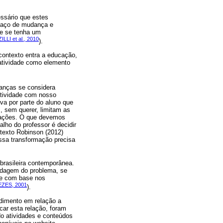
ssário que estes
paço de mudança e
ue se tenha um
ZILLI et al., 2010
).
contexto entra a educação,
riatividade como elemento
ianças se considera
iatividade com nosso
iva por parte do aluno que
, sem querer, limitam as
izações. O que devemos
alho do professor é decidir
texto Robinson (2012)
ssa transformação precisa
brasileira contemporânea.
ordagem do problema, se
; e com base nos
EZES, 2001
).
dimento em relação a
car esta relação, foram
do atividades e conteúdos