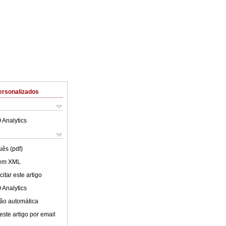
ersonalizados
 Analytics
uês (pdf)
 em XML
itar este artigo
 Analytics
ão automática
este artigo por email