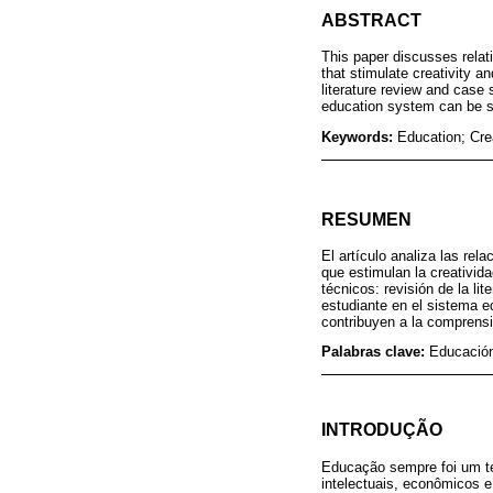
ABSTRACT
This paper discusses relati
that stimulate creativity an
literature review and case 
education system can be so
Keywords:
Education; Crea
RESUMEN
El artículo analiza las rel
que estimulan la creativid
técnicos: revisión de la li
estudiante en el sistema e
contribuyen a la comprens
Palabras clave:
Educación;
INTRODUÇÃO
Educação sempre foi um te
intelectuais, econômicos e 