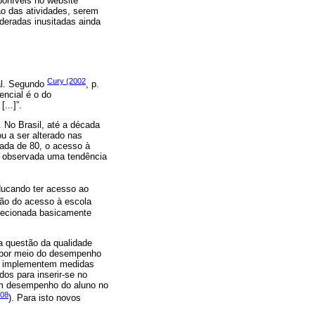
poníveis no website
ão das atividades, serem
ideradas inusitadas ainda
Cury (2002
tal. Segundo
, p.
ncial é o do
...]”.
. No Brasil, até a década
u a ser alterado nas
ada de 80, o acesso à
i observada uma tendência
ducando ter acesso ao
tão do acesso à escola
irecionada basicamente
a questão da qualidade
u por meio do desempenho
ais implementem medidas
os para inserir-se no
om desempenho do aluno no
008
). Para isto novos