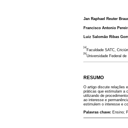
Jan Raphael Reuter Brau
Francisco Antonio Pereir
Luiz Salomão Ribas Go
[a]
Faculdade SATC, Criciúm
[b]
Universidade Federal de 
RESUMO
O artigo discute relações 
práticas que estimulam a c
utilizando de procedimento
ao interesse e permanência
estimulem o interesse e c
Palavras chave:
Ensino; P