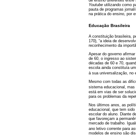
de ensino diferentes entre
Youtube
utilizando como pa
pauta de programas jornalí
na prática do ensino, por
Educação Brasileira
A constituição brasileira, 
170), “a ideia de desenvo
reconhecimento da importân
Apesar do governo afirmar 
de 60, o ingresso ao siste
décadas de 60 e 70, quan
escola ainda constituía u
à sua universalização, no 
Mesmo com todas as dificu
sistema educacional, mas
está em vias de ser soluc
para os problemas da repe
Nos últimos anos, as polí
educacional, que tem sido
escolar do aluno. Diante 
que favoreçam a permanênc
mercado de trabalho. Igua
ano letivo corrente para a
modelos de ensino são dis