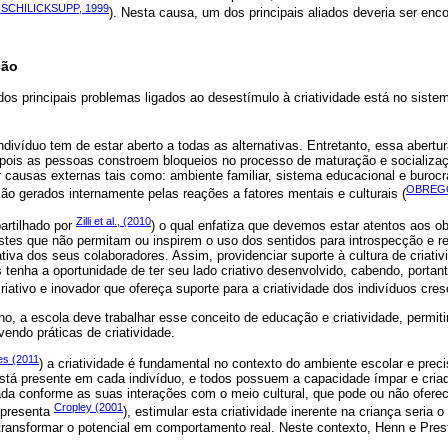
 SCHILICKSUPP, 1999
). Nesta causa, um dos principais aliados deveria ser enc
ção
os principais problemas ligados ao desestímulo à criatividade está no siste
indivíduo tem de estar aberto a todas as alternativas. Entretanto, essa abert
 pois as pessoas constroem bloqueios no processo de maturação e socializa
 causas externas tais como: ambiente familiar, sistema educacional e burocr
OBREGON
são gerados internamente pelas reações a fatores mentais e culturais (
Zilli et al., (2010
artilhado por
) o qual enfatiza que devemos estar atentos aos o
stes que não permitam ou inspirem o uso dos sentidos para introspecção e r
tiva dos seus colaboradores. Assim, providenciar suporte à cultura de criativ
tenha a oportunidade de ter seu lado criativo desenvolvido, cabendo, portan
iativo e inovador que ofereça suporte para a criatividade dos indivíduos cres
o, a escola deve trabalhar esse conceito de educação e criatividade, permit
vendo práticas de criatividade.
es (2011
) a criatividade é fundamental no contexto do ambiente escolar e preci
stá presente em cada indivíduo, e todos possuem a capacidade ímpar e criad
da conforme as suas interações com o meio cultural, que pode ou não oferec
Cropley (2001
apresenta
), estimular esta criatividade inerente na criança seria o
ransformar o potencial em comportamento real. Neste contexto, Henn e Pre