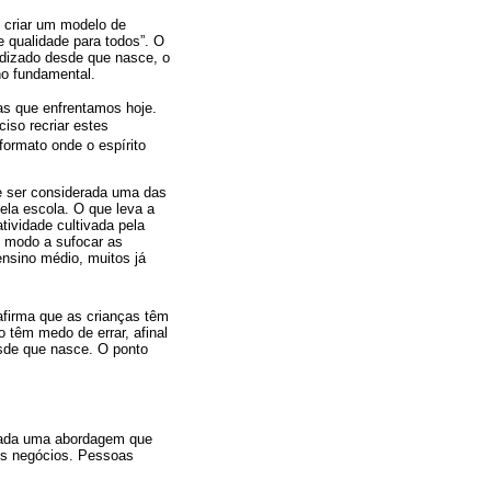
e criar um modelo de
e qualidade para todos”. O
ndizado desde que nasce, o
no fundamental.
as que enfrentamos hoje.
iso recriar estes
formato onde o espírito
e ser considerada uma das
ela escola. O que leva a
tividade cultivada pela
e modo a sufocar as
ensino médio, muitos já
afirma que as crianças têm
 têm medo de errar, afinal
esde que nasce. O ponto
dotada uma abordagem que
dos negócios. Pessoas