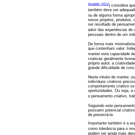
Amabile (2012
) considera qu
também deve ser adequado à
ou de alguma forma apropr
novos projetos, produtos,
ser resultado de pensame
advir das experiências de
pessoais dentro de um indi
De forma mais minimalist
que contenham valor. Inde
manter esta capacidade d
criativas geralmente tiver
próprio autor, a criativida
grande dificuldade de conc
Neste intuito de manter, o
indivíduos criativos preci
comportamento criativo se
oportunidades. Ou seja, a
o pensamento criativo, tra
Seguindo este pensament
possuem potencial criativo
de preservá-la.
Importante também é a exp
como tolerância para o nov
podem ser ainda mais desen