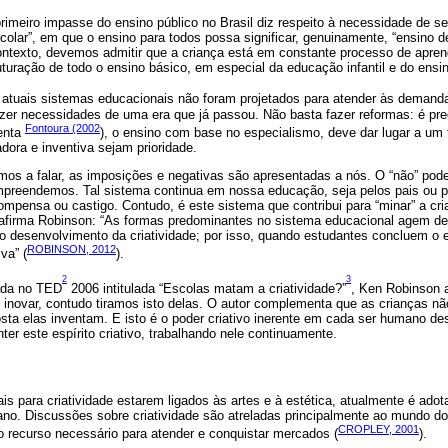
primeiro impasse do ensino público no Brasil diz respeito à necessidade de s
scolar”, em que o ensino para todos possa significar, genuinamente, “ensino d
contexto, devemos admitir que a criança está em constante processo de apre
uturação de todo o ensino básico, em especial da educação infantil e do ensi
s atuais sistemas educacionais não foram projetados para atender às demand
zer necessidades de uma era que já passou. Não basta fazer reformas: é prec
Fontoura (2002
enta
), o ensino com base no especialismo, deve dar lugar a um 
adora e inventiva sejam prioridade.
s a falar, as imposições e negativas são apresentadas a nós. O “não” pod
mpreendemos. Tal sistema continua em nossa educação, seja pelos pais ou p
pensa ou castigo. Contudo, é este sistema que contribui para “minar” a cria
o afirma Robinson: “As formas predominantes no sistema educacional agem d
o desenvolvimento da criatividade; por isso, quando estudantes concluem o 
ROBINSON, 2012
va” (
).
2
3
ada no TED
2006 intitulada “Escolas matam a criatividade?”
, Ken Robinson 
inovar, contudo tiramos isto delas. O autor complementa que as crianças não
ta elas inventam. E isto é o poder criativo inerente em cada ser humano d
ter este espírito criativo, trabalhando nele continuamente.
ais para criatividade estarem ligados às artes e à estética, atualmente é a
mano. Discussões sobre criatividade são atreladas principalmente ao mundo 
CROPLEY, 2001
o recurso necessário para atender e conquistar mercados (
).