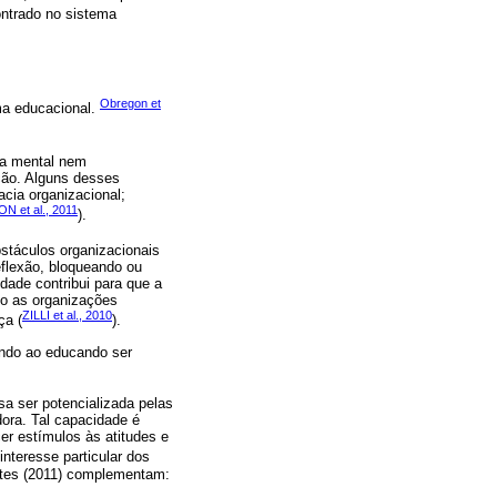
ontrado no sistema
Obregon et
ma educacional.
ura mental nem
ção. Alguns desses
acia organizacional;
 et al., 2011
).
bstáculos organizacionais
eflexão, bloqueando ou
idade contribui para que a
to as organizações
ZILLI et al., 2010
ça (
).
indo ao educando ser
sa ser potencializada pelas
ora. Tal capacidade é
er estímulos às atitudes e
 interesse particular dos
stes (2011) complementam: