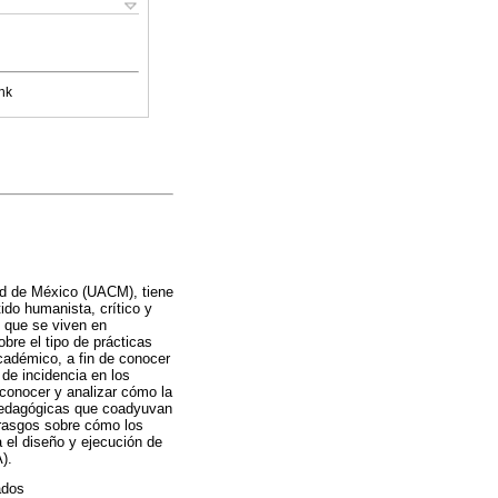
nk
ad de México (UACM), tiene
ido humanista, crítico y
s que se viven en
bre el tipo de prácticas
cadémico, a fin de conocer
 de incidencia en los
conocer y analizar cómo la
 pedagógicas que coadyuvan
 rasgos sobre cómo los
 el diseño y ejecución de
).
ados