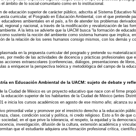
el ámbito de lo social-comunitario como en lo institucional.
 de educación superior de carácter público, adscrita al Sistema Educativo N
uesta curricular, el Posgrado en Educación Ambiental, con el que pretende par
educadores ambientales en el país, a fin de atender los problemas derivados 
l, regional y nacional, a través de la modificación y revalorización de las fo
 ambiente. A la letra se advierte que la UACM busca “la formación de educad
an como sustento la noción del ambiente como sistema humano que implica, e
ción de la relación de los seres humanos consigo mismos, con los demás y c
plasmada en la propuesta curricular del posgrado y pretende su materializaci
tes, por medio de las actividades de docencia y prácticas profesionales que en
las acciones extraescolares (conferencias, diálogos, presentaciones de libros
las a enriquecer la perspectiva teórica y metodológica del campo de la educ
tría en Educación Ambiental de la UACM: sujeto de debate y refl
e la Ciudad de México es un proyecto educativo que nace con el firme propós
la educación superior de los habitantes de la Ciudad de México (antes Distri
2001 e inicia los cursos académicos en agosto de ese mismo año; alcanza su 
o primordial velar y promover por el irrestricto derecho a la educación públic
 raza, clase, condición social y política, ni credo religioso. Esto a fin de que
 sociedad, en el que prive la tolerancia, el respeto, la equidad y la democraci
ocencia, investigación, difusión de la cultura, extensión académica y vincula
rmitan que el estudiante adquiera una formación profesional crítica, científi