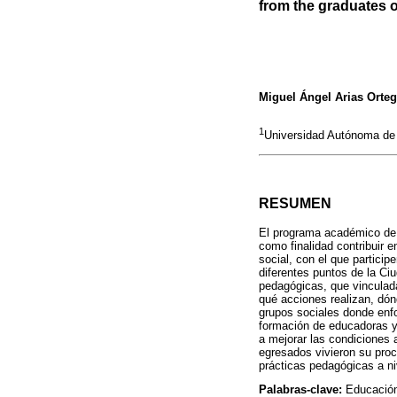
from the graduates 
Miguel Ángel Arias Orte
1
Universidad Autónoma de
RESUMEN
El programa académico de 
como finalidad contribuir 
social, con el que partici
diferentes puntos de la Ciu
pedagógicas, que vinculad
qué acciones realizan, dónd
grupos sociales donde enfo
formación de educadoras y
a mejorar las condiciones 
egresados vivieron su proc
prácticas pedagógicas a ni
Palabras-clave:
Educación