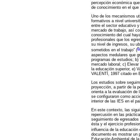
percepción económica que o
de conocimiento en el que 
Uno de los mecanismos util
formativos a nivel universi
entre el sector educativo y
mercado de trabajo, así co
conocimiento del cual haya
profesionales que los egre
su nivel de ingresos, su u
B
sometidos en el trabajo” (
aspectos medulares que gra
programas de estudios; b) V
mercado laboral; c) Elevar 
la educación superior, e) 
VALENTÍ, 1997 citado en 
Los estudios sobre seguim
proyección, a partir de la
orienta a la evaluación de 
se configuraron como accio
interior de las IES en el pa
En este contexto, las sigu
repercusión en las práctica
seguimiento de egresados q
ésta y el ejercicio profesi
influencia de la educación
documento es mostrar un pa
Educación Ambiental de la 