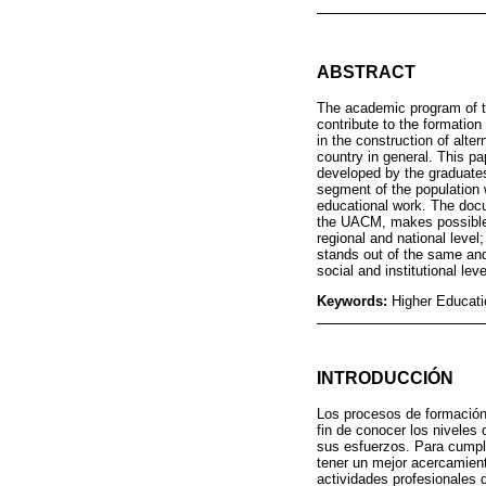
ABSTRACT
The academic program of t
contribute to the formation
in the construction of alte
country in general. This p
developed by the graduates
segment of the population 
educational work. The docu
the UACM, makes possible t
regional and national level
stands out of the same and
social and institutional lev
Keywords:
Higher Educati
INTRODUCCIÓN
Los procesos de formación 
fin de conocer los niveles d
sus esfuerzos. Para cumpl
tener un mejor acercamien
actividades profesionales 