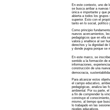
En este contexto, uno de l
se busca arribar a nuevas 
única e importante y que p
abierta a todos los grupos
superior. Esto con el propó
tanto en lo social, políti
Como principio fundamental
nuevos acercamientos, lect
pedagógicos que en ella se
valora y enaltece al ser h
derechos y la dignidad de
y donde pugna porque se mo
En este marco, se inscrib
sen­tido a la formación de
informaciones, experiencia
construcción de una nueva 
democracia, sustentabilidad
Para alcanzar estos objeti
el campo educativo, ambien
pedagógicas, analiza las f
ambiental. Por su parte, el
a fin de comprender la vin
construye el conocimiento,
mismo, al tiempo que busca
lo trabajado en las sesion
niveles educativos.