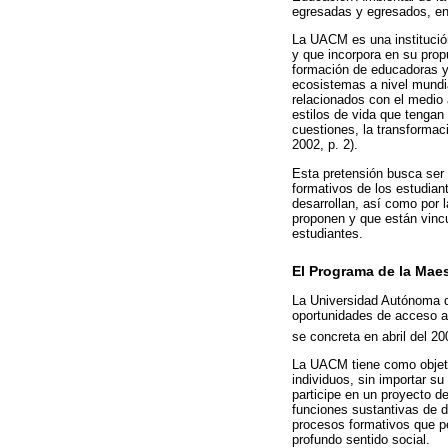
egresadas y egresados, en 
La UACM es una institución
y que incorpora en su prop
formación de educadoras y 
ecosistemas a nivel mundia
relacionados con el medio
estilos de vida que ten­g
cuestiones, la transforma
2002, p. 2).
Esta pretensión busca ser 
formativos de los estudian
desarrollan, así como por 
proponen y que están vincu
estudiantes.
El Programa de la Maes
La Universidad Autónoma d
oportunidades de acceso a 
se concreta en abril del 
La UACM tiene como objetiv
individuos, sin importar su
participe en un proyecto de
funciones sustantivas de d
procesos formativos que pe
profundo sentido social.