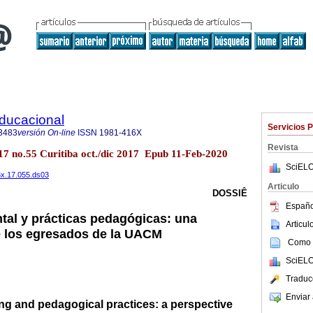
Educacional
Servicios 
3483
versión On-line
ISSN
1981-416X
Revista
.17 no.55 Curitiba oct./dic 2017 Epub 11-Feb-2020
SciELO
6x.17.055.ds03
Articulo
DOSSIÊ
Españo
al y prácticas pedagógicas: una
Articu
e los egresados de la UACM
Como c
SciELO
Traduc
Enviar 
ng and pedagogical practices: a perspective