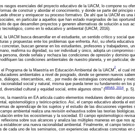
os rasgos esenciales del proyecto educativo de la UACM, lo compone su ofer
formas de construir y abordar el conocimiento, y donde se parte del principio
uede ofrecer y enriquecer su proceso formativo. De ahí que la UACM es una i
 sociales, en particular a aquellos que han estado marginados de las oportun
sito de que desarrollen proyectos y generen alternativas de solución a sus ac
co y tecnológico, como en lo educativo y ambiental (UACM, 2016).
, la UACM busca desarrollar en el estudiante, un sentido crítico y social que 
uras y propuestas ente los problemas que enfrenta. Así, su oferta educativa
 concretan, buscan generar en los estudiantes, profesores y trabajadores, un
umano, reafirma su dignidad, su ser individual y único, adopta un compromiso s
 la persona, donde señala y rechaza las condiciones de opresión y dominio q
difiquen las condiciones ambientales de nuestro planeta, y en particular, d
2
e el Programa de la Maestría en Educación Ambiental de la UACM
, el cual i
 educadores ambientales a nivel de posgrado, don­de se generen nuevos saber
s, diálogos, intercambios, etc., por medio de estrategias conceptuales y me­t
racionalidad social y natural, misma que pueda tener su fundamento en los pri
ARIAS, 2014
, diversidad cultural y equidad social, entre algunos otros” (
, p. 5).
vos, la maestría en EA articula cuatro elementos medulares dentro del proceso
tal, epistemológico y teórico-práctico. Así, el campo educativo aborda el est
ormas de aprendizaje de los sujetos y el estudio de las discusiones vigentes 
 campo ambiental realiza una revisión exhaustiva sobre las teorías biológicas,
culación entre los ecosis­temas y la sociedad. El campo epistemológico revis
 reflexiona sobre sus al­cances y analiza las múltiples maneras en que nos 
 establecer una nueva racionalidad ambiental. Finalmente, el campo teórico-p
es de cada uno de los seminarios, con experiencias educativas concretas en 