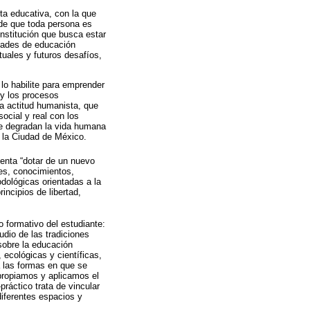
ta educativa, con la que
 de que toda persona es
nstitución que busca estar
idades de educación
tuales y futuros desafíos,
lo habilite para emprender
 y los procesos
a actitud humanista, que
ocial y real con los
ue degradan la vida humana
e la Ciudad de México.
ntenta “dotar de un nuevo
es, conocimientos,
odológicas orientadas a la
ncipios de li­bertad,
 formativo del estudiante:
udio de las tradiciones
sobre la educación
 ecológicas y científicas,
a las formas en que se
apropiamos y aplicamos el
ráctico trata de vincular
diferentes espacios y