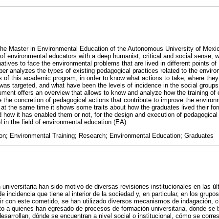
he Master in Environmental Education of the Autonomous University of Mexi
 of environmental educators with a deep humanist, critical and social sense, w
rnatives to face the environmental problems that are lived in different points o
aper analyzes the types of existing pedagogical practices related to the envir
 of this academic program, in order to know what actions to take, where the
was targeted, and what have been the levels of incidence in the social groups
ment offers an overview that allows to know and analyze how the training of 
he concretion of pedagogical actions that contribute to improve the environm
; at the same time it shows some traits about how the graduates lived their f
 how it has enabled them or not, for the design and execution of pedagogical 
el in the field of environmental education (EA).
on; Environmental Training; Research; Environmental Education; Graduates
universitaria han sido motivo de diversas revisiones institucionales en las ú
e incidencia que tiene al interior de la sociedad y, en particular, en los grupo
ir con este cometido, se han utilizado diversos mecanismos de indagación, c
to a quienes han egresado de procesos de formación universitaria, donde se
desarrollan, dónde se encuentran a nivel social o institucional, cómo se corre