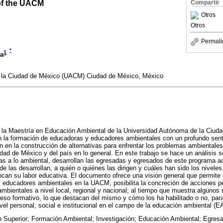
of the UACM
Compartir
Otros
Otros
Permali
*
1
ga
 la Ciudad de México (UACM) Ciudad de México, México
la Maestría en Educación Ambiental de la Universidad Autónoma de la Ciud
en la formación de educadoras y educadores ambientales con un profundo sent
pen en la construcción de alternativas para enfrentar los problemas ambientale
dad de México y del país en lo general. En este trabajo se hace un análisis so
as a lo ambiental, desarrollan las egresadas y egresados de este programa a
e las desarrollan, a quién o quiénes las dirigen y cuáles han sido los niveles
can su labor educativa. El documento ofrece una visión general que permite 
 educadores ambientales en la UACM, posibilita la concreción de acciones
ambientales a nivel local, regional y nacional; al tiempo que muestra algunos
eso formativo, lo que destacan del mismo y cómo los ha habilitado o no, para
vel personal, social e institucional en el campo de la educación ambiental (EA
 Superior; Formación Ambiental; Investigación; Educación Ambiental; Egres