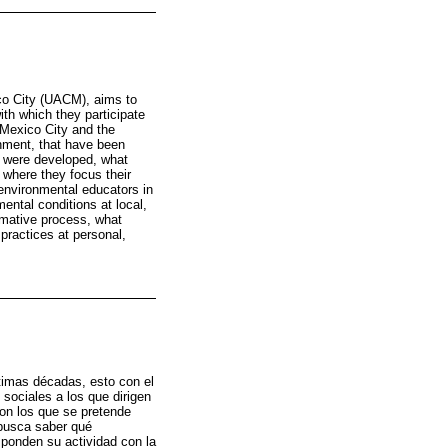
co City (UACM), aims to
ith which they participate
f Mexico City and the
onment, that have been
y were developed, what
 where they focus their
environmental educators in
ental conditions at local,
ormative process, what
practices at personal,
ltimas décadas, esto con el
s sociales a los que dirigen
on los que se pretende
 busca saber qué
sponden su actividad con la