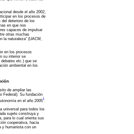
acional desde el año 2002,
ticipar en los procesos de
del deterioro de los
rmas en que nos
ores capaces de impulsar
ntre otras muchas
on la naturaleza” (UACM,
ón en los procesos
 su interior se
, debates etc.) que se
ación ambiental en los
exión
ito de ampliar las
to Federal). Su fundación
1
autonomía en el año 2005
.
a universal para todos los
 cada sujeto construya y
a, para lo cual orienta sus
ción cooperativa, hacia
ca y humanista con un