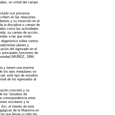
ales, en virtud del campo
ncluido sus procesos
scriben en las relaciones
iantes y su inserción en el
a la disciplina o campo de
tales como las actividades
ibida, su campo de acción,
andas a las que están
n diagnóstico sobre ciertos
roalimentar planes y
icación del egresado en el
as principales funciones de
comunidad (MUÑOZ, 1994;
ta y tienen una enorme
 de los ejes medulares se
cual, este tipo de estudios
onal de los egresados al
mación concreto y su
de los “estudios de
la correspondencia entre
ciones escolares y la
. Así, el interés de este
agógicas de la Maestría en
cas que llevan a cabo las