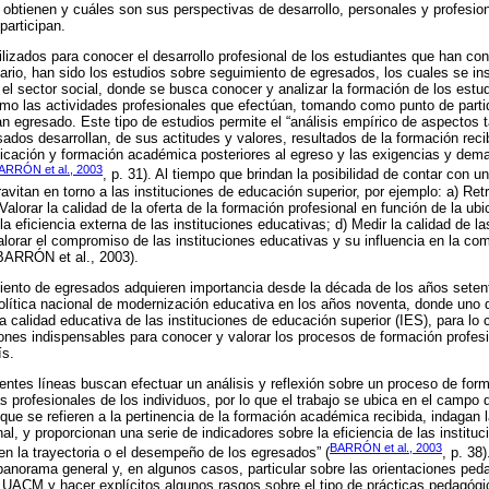
btienen y cuáles son sus perspectivas de desarrollo, personales y profesion
participan.
izados para conocer el desarrollo profesional de los estudiantes que han co
tario, han sido los estudios sobre seguimiento de egresados, los cuales se in
 el sector social, donde se busca conocer y analizar la formación de los estud
mo las actividades profesionales que efectúan, tomando como punto de partid
n egresado. Este tipo de estudios permite el “análisis empírico de aspectos 
sados desarrollan, de sus actitudes y valores, resultados de la formación rec
bicación y formación académica posteriores al egreso y las exigencias y dem
ARRÓN et al., 2003
, p. 31). Al tiempo que brindan la posibilidad de contar con u
vitan en torno a las instituciones de educación superior, por ejemplo: a) Ret
alorar la calidad de la oferta de la formación profesional en función de la ub
la eficiencia externa de las instituciones educativas; d) Medir la calidad de l
Valorar el compromiso de las instituciones educativas y su influencia en la 
BARRÓN et al., 2003).
iento de egresados adquieren importancia desde la década de los años seten
 política nacional de modernización educativa en los años noventa, donde uno
la calidad educativa de las instituciones de educación superior (IES), para lo 
nes indispensables para conocer y valorar los procesos de formación profesi
ís.
ientes líneas buscan efectuar un análisis y reflexión sobre un proceso de for
s profesionales de los individuos, por lo que el trabajo se ubica en el campo 
ue se refieren a la pertinencia de la formación académica recibida, indagan 
onal, y proporcionan una serie de indicadores sobre la eficiencia de las institu
BARRÓN et al., 2003
 en la trayectoria o el desempeño de los egresados” (
, p. 38)
norama general y, en algunos casos, particular sobre las orientaciones ped
UACM y hacer explícitos algunos rasgos sobre el tipo de prácticas pedagógi