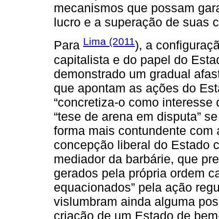
mecanismos que possam garan
lucro e a superação de suas cr
Lima (2011
Para
), a configura
capitalista e do papel do Est
demonstrado um gradual afast
que apontam as ações do Es
“concretiza-o como interesse 
“tese de arena em disputa” se
forma mais contundente com a
concepção liberal do Estado 
mediador da barbárie, que pr
gerados pela própria ordem c
equacionados” pela ação regu
vislumbram ainda alguma poss
criação de um Estado de bem-e