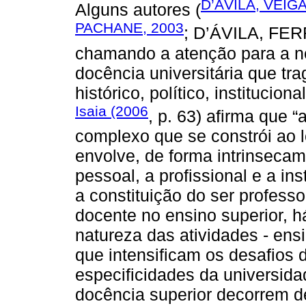
D’ÁVILA, VEIGA
Alguns autores (
PACHANE, 2003
; D’ÁVILA, FER
chamando a atenção para a n
docência universitária que tr
histórico, político, institucio
Isaia (2006
, p. 63) afirma que 
complexo que se constrói ao l
envolve, de forma intrinseca
pessoal, a profissional e a ins
a constituição do ser professo
docente no ensino superior, há
natureza das atividades - ens
que intensificam os desafios d
especificidades da universida
docência superior decorrem 