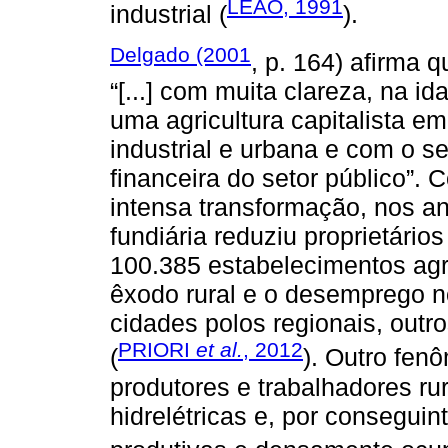
LEÃO, 1991
industrial (
).
Delgado (2001
, p. 164) afirma 
“[...] com muita clareza, na 
uma agricultura capitalista 
industrial e urbana e com o s
financeira do setor público”.
intensa transformação, nos a
fundiária reduziu proprietário
100.385 estabelecimentos agr
êxodo rural e o desemprego 
cidades polos regionais, outro
PRIORI
et al.
, 2012
(
). Outro fen
produtores e trabalhadores rur
hidrelétricas e, por conseguin