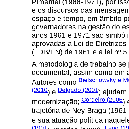
Pimentel (1966-1971), por is
e os discursos das mensagens
espaço e tempo, em âmbito po
governadores na gestão do es
anos 1961 e 1971 são simbóli
aprovadas a Lei de Diretrize
(LDB/EN) de 1961 e a lei nº 5
A metodologia de trabalho se 
documental, assim como em amp
Bielschowsky e M
Autores como
(2010
Delgado (2001
) e
) ajudam 
Cordeiro (2005
modernização;
)
trajetória de Ney Braga (1961
e sua atuação política naque
(1991
Leão (1