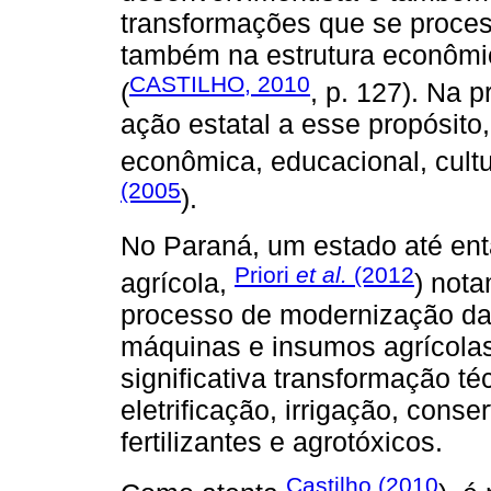
transformações que se proce
também na estrutura econômica,
CASTILHO, 2010
(
, p. 127). Na p
ação estatal a esse propósito
econômica, educacional, cultu
(2005
).
No Paraná, um estado até en
Priori
et al.
(2012
agrícola,
) not
processo de modernização da 
máquinas e insumos agrícolas
significativa transformação t
eletrificação, irrigação, cons
fertilizantes e agrotóxicos.
Castilho (2010