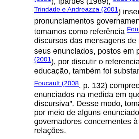
), Ipardes (1989),
Trindade e Andreazza (2001
) inse
pronunciamentos governament
Fou
tomamos como referência
discursos das mensagens de g
seus enunciados, postos em p
(2001
), por discutir o referenc
educação, também foi substanc
Foucault (2008
, p. 132) compre
enunciados na medida em qu
discursiva”. Desse modo, tom
por meio de alguns enunciad
governadores concernentes à 
relações.