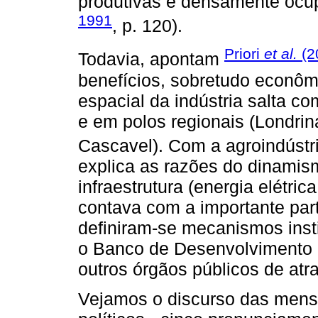
produtivas e densamente ocu
1991
, p. 120).
Priori
et al.
(2
Todavia, apontam
benefícios, sobretudo econô
espacial da indústria salta c
e em polos regionais (Londrin
Cascavel). Com a agroindústri
explica as razões do dinamism
infraestrutura (energia elétrica
contava com a importante part
definiram-se mecanismos insti
o Banco de Desenvolvimento
outros órgãos públicos de atra
Vejamos o discurso das mens