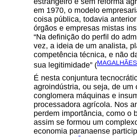
estrangeiro e sem reforma agr
em 1970, o modelo empresaria
coisa pública, todavia anterio
órgãos e empresas mistas inst
“Na definição do perfil do adm
vez, a ideia de um analista, p
competência técnica, e não da
MAGALHÃES,
sua legitimidade” (
É nesta conjuntura tecnocrát
agroindústria, ou seja, de um
conglomera máquinas e insumos
processadora agrícola. Nos an
perdem importância, como o b
assim se formou um complexo 
economia paranaense particip