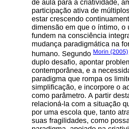
de aula para a criatividade, a
participação ativa de múltiplos
estar crescendo continuamen
dimensão em que o íntimo, o un
fundem na consciência integ
mudança paradigmática na fo
Morin (2005)
humano. Segundo
duplo desafio, apontar proble
contemporânea, e a necessid
paradigma que rompa os limit
simplificação, e incorpore o a
como parâmetro. A partir des
relacioná-la com a situação 
por uma escola que, tanto atr
suas fragilidades, como poss
paradigma, apoiado na criati