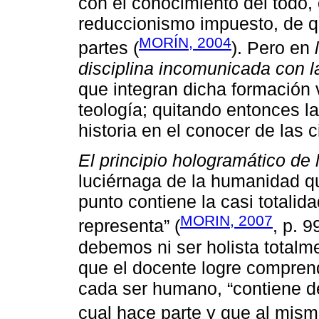
con el conocimiento del todo, 
reduccionismo impuesto, de qu
MORÍN, 2004
partes (
). Pero en
disciplina incomunicada con 
que integran dicha formación v
teología; quitando entonces l
historia en el conocer de las c
El principio hologramático de
luciérnaga de la humanidad q
punto contiene la casi totalid
MORIN, 2007
representa” (
, p. 9
debemos ni ser holista totalme
que el docente logre comprend
cada ser humano, “contiene d
cual hace parte y que al mism