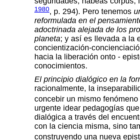
seguridades, habeas corpus, l
1980
, p. 294). Pero tenemos
u
reformulada en el pensamient
adoctrinada alejada de los p
planeta
; y así es llevada a la
concientización-concienciació
hacia la liberación onto - epi
conocimientos.
El principio dialógico en la f
racionalmente, la inseparabil
concebir un mismo fenómeno 
urgente idear pedagogías que
dialógica a través del encuent
con la ciencia misma, sino ta
construyendo una nueva epist