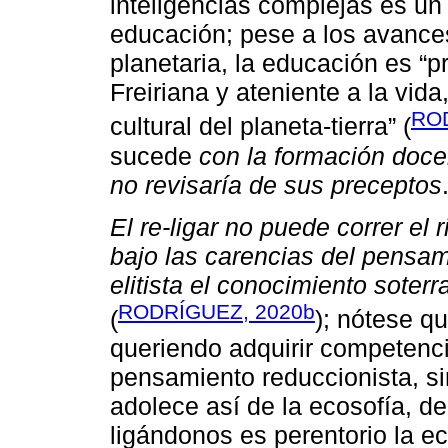
inteligencias complejas es un
educación; pese a los avances.
planetaria, la educación es “p
Freiriana y ateniente a la vida
ROD
cultural del planeta-tierra” (
sucede
con la formación doce
no revisaría de sus preceptos
El re-ligar no puede correr el
bajo las carencias del pensami
elitista el conocimiento soterr
RODRÍGUEZ, 2020b
(
); nótese q
queriendo adquirir competenc
pensamiento reduccionista, si
adolece así de la ecosofía, d
ligándonos es perentorio la ec