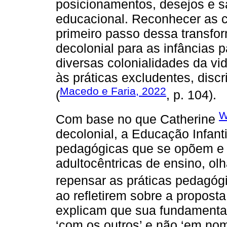
posicionamentos, desejos e 
educacional. Reconhecer as c
primeiro passo dessa transfo
decolonial para as infâncias 
diversas colonialidades da v
às práticas excludentes, discr
Macedo e Faria, 2022
(
, p. 104).
W
Com base no que Catherine
decolonial, a Educação Infanti
pedagógicas que se opõem e r
adultocêntricas de ensino, ol
repensar as práticas pedagóg
ao refletirem sobre a proposta
explicam que sua fundamentaç
‘com os outros’ e não ‘em no