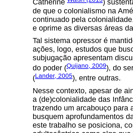
Catherine
) susten
de que o colonialismo na Amér
continuado pela colonialidade
e oprime as diversas áreas da
Tal sistema opressor é mantido 
ações, logo, estudos que bus
subjugação apresentam discus
Quijano, 2009
do poder (
), do s
Lander, 2005
(
), entre outras.
Nesse contexto, apesar de ai
a (de)colonialidade das Infâ
trazendo um arcabouço para a
busquem aprofundamentos da
este trabalho se posiciona, c