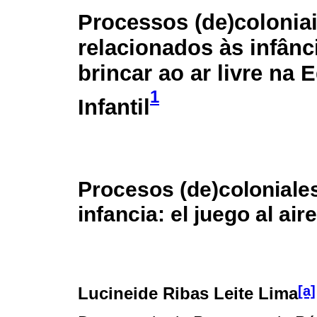
Processos (de)colonia
relacionados às infânc
brincar ao ar livre na
1
Infantil
Procesos (de)coloniale
infancia: el juego al air
[a]
Lucineide Ribas Leite Lima