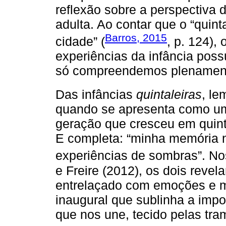
reflexão sobre a perspectiva 
adulta. Ao contar que o “quint
Barros, 2015
cidade” (
, p. 124),
experiências da infância po
só compreendemos plenament
Das infâncias
quintaleiras
, l
quando se apresenta como um
geração que cresceu em quint
E completa: “minha memória nã
experiências de sombras”. No
e Freire (2012), os dois reve
entrelaçado com emoções e me
inaugural que sublinha a impo
que nos une, tecido pelas tra