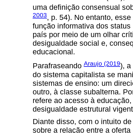
uma definição consensual so
2003
, p. 54). No entanto, ess
função informativa dos statu
país por meio de um olhar crít
desigualdade social e, conse
educacional.
Araujo (2019
Parafraseando
), 
do sistema capitalista se mani
sistemas de ensino: um direci
outro, à classe subalterna. Po
refere ao acesso à educação,
desigualdade estrutural vigen
Diante disso, com o intuito d
sobre a relação entre a ofert