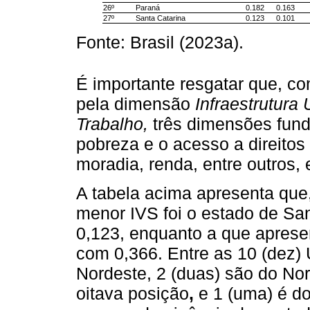
26º
Paraná
0.182
0.163
27º
Santa Catarina
0.123
0.101
Fonte: Brasil (2023a).
É importante resgatar que, c
pela dimensão
Infraestrutur
Trabalho,
três dimensões fund
pobreza e o acesso a direitos
moradia, renda, entre outros,
A tabela acima apresenta que
menor IVS foi o estado de San
0,123, enquanto a que apresen
com 0,366. Entre as 10 (dez) 
Nordeste, 2 (duas) são do Nor
oitava posição
,
e 1 (uma) é do