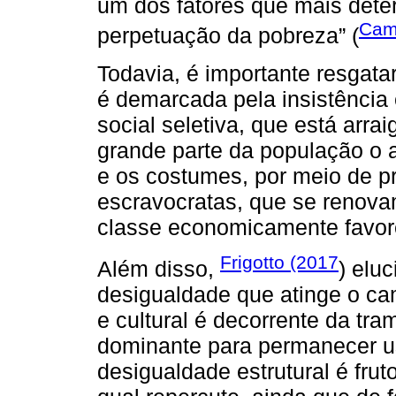
um dos fatores que mais dete
Cam
perpetuação da pobreza” (
Todavia, é importante resgata
é demarcada pela insistênci
social seletiva, que está arr
grande parte da população o a
e os costumes, por meio de pr
escravocratas, que se renova
classe economicamente favor
Frigotto (2017
Além disso,
) elu
desigualdade que atinge o ca
e cultural é decorrente da tram
dominante para permanecer us
desigualdade estrutural é frut