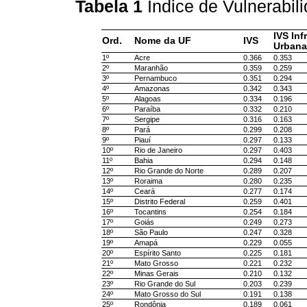
Tabela 1
Índice de Vulnerabi
IVS Inf
Ord.
Nome da UF
IVS
Urbana
1º
Acre
0.366
0.353
2º
Maranhão
0.359
0.259
3º
Pernambuco
0.351
0.294
4º
Amazonas
0.342
0.343
5º
Alagoas
0.334
0.196
6º
Paraíba
0.332
0.210
7º
Sergipe
0.316
0.163
8º
Pará
0.299
0.208
9º
Piauí
0.297
0.133
10º
Rio de Janeiro
0.297
0.403
11º
Bahia
0.294
0.148
12º
Rio Grande do Norte
0.289
0.207
13º
Roraima
0.280
0.235
14º
Ceará
0.277
0.174
15º
Distrito Federal
0.259
0.401
16º
Tocantins
0.254
0.184
17º
Goiás
0.249
0.273
18º
São Paulo
0.247
0.328
19º
Amapá
0.229
0.055
20º
Espírito Santo
0.225
0.181
21º
Mato Grosso
0.221
0.232
22º
Minas Gerais
0.210
0.132
23º
Rio Grande do Sul
0.203
0.239
24º
Mato Grosso do Sul
0.191
0.138
25º
Rondônia
0.189
0.061