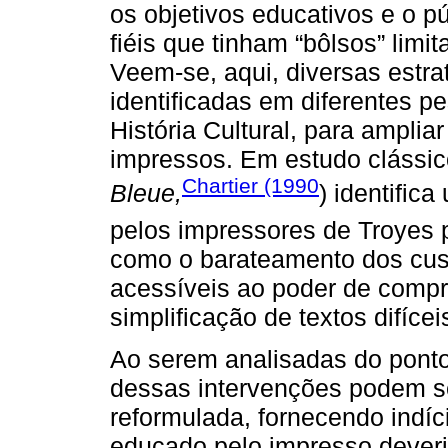
os objetivos educativos e o púb
fiéis que tinham “bôlsos” limit
Veem-se, aqui, diversas estrat
identificadas em diferentes p
História Cultural, para amplia
impressos. Em estudo clássic
Chartier (1990
Bleue,
) identific
pelos impressores de Troyes p
como o barateamento dos cust
acessíveis ao poder de compra
simplificação de textos difícei
Ao serem analisadas do ponto
dessas intervenções podem se
reformulada, fornecendo indíci
educado pelo impresso deveria