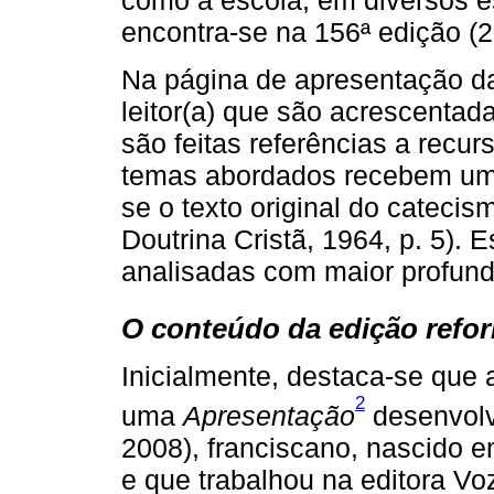
como a escola, em diversos es
encontra-se na 156ª edição (2
Na página de apresentação da
leitor(a) que são acrescentada
são feitas referências a recur
temas abordados recebem um
se o texto original do catecis
Doutrina Cristã, 1964, p. 5).
analisadas com maior profund
O conteúdo da edição refo
Inicialmente, destaca-se que
2
uma
Apresentação
desenvolv
2008), franciscano, nascido 
e que trabalhou na editora Vo