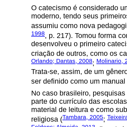
O catecismo é considerado um
moderno, tendo seus primeiros
assumiu como nova pedagogia
1998
, p. 217). Tomou forma co
desenvolveu o primeiro cateci
criação de outros, como os ca
Orlando; Dantas, 2008
Molinario,
;
Trata-se, assim, de um gênero
ser definido como um manual e
No caso brasileiro, pesquisa
parte do currículo das escola
material de leitura e como su
Tambara, 2005
Teixeir
religiosa (
;
Feldens; Almeida, 2013