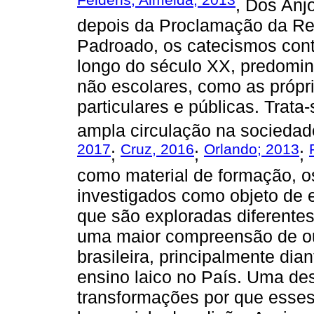
, Dos Anj
depois da Proclamação da Rep
Padroado, os catecismos cont
longo do século XX, predomi
não escolares, como as própr
particulares e públicas. Trat
ampla circulação na sociedade
2017
Cruz, 2016
Orlando; 2013
;
;
;
como material de formação, 
investigados como objeto de 
que são exploradas diferente
uma maior compreensão de out
brasileira, principalmente dia
ensino laico no País. Uma de
transformações por que esse