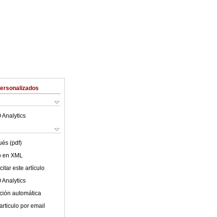
Personalizados
 Analytics
ués (pdf)
lo en XML
itar este artículo
 Analytics
ción automática
articulo por email