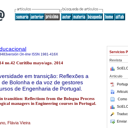
Educacional
Servicios 
3483
versión On-line
ISSN
1981-416X
Revista
.14 no.42 Curitiba mayo/ago. 2014
SciELO
ersidade em transição: Reflexões a
Articulo
o de Bolonha e da voz de gestores
Portug
ursos de Engenharia de Portugal.
Articu
in transition: Reflections from the Bologna Process
Como c
ogical managers in Engineering courses in Portugal.
SciELO
Traduc
Enviar 
no, Flávia Vieira