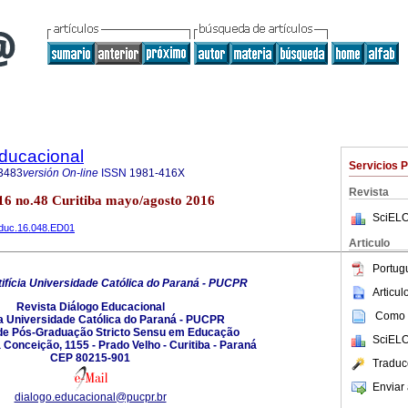
Educacional
Servicios 
3483
versión On-line
ISSN
1981-416X
Revista
.16 no.48 Curitiba mayo/agosto 2016
SciELO
.educ.16.048.ED01
Articulo
Portug
ifícia Universidade Católica do Paraná - PUCPR
Articu
Revista Diálogo Educacional
Como c
ia Universidade Católica do Paraná - PUCPR
e Pós-Graduação Stricto Sensu em Educação
SciELO
Conceição, 1155 - Prado Velho - Curitiba - Paraná
CEP 80215-901
Traduc
Enviar 
dialogo.educacional@pucpr.br