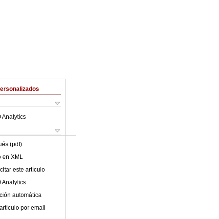
Personalizados
 Analytics
ués (pdf)
lo en XML
itar este artículo
 Analytics
ción automática
articulo por email