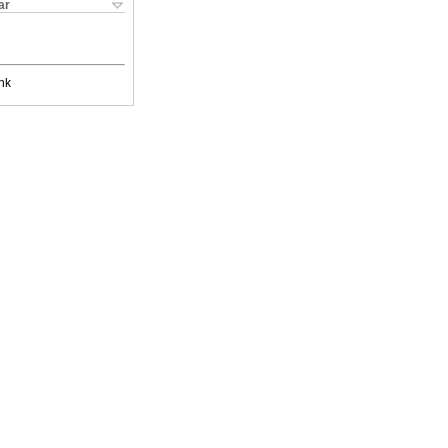
ar
nk