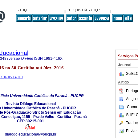
Educacional
Serviços P
-3483
versão On-line
ISSN
1981-416X
Journal
16 no.50 Curitiba out./dez. 2016
SciELO
16X.16.050.AO01
Artigo
Portug
ifícia Universidade Católica do Paraná - PUCPR
Artigo
Revista Diálogo Educacional
Como c
ia Universidade Católica do Paraná - PUCPR
e Pós-Graduação Stricto Sensu em Educação
SciELO
Conceição, 1155 - Prado Velho - Curitiba - Paraná
CEP 80215-901
Traduç
Enviar 
dialogo.educacional@pucpr.br