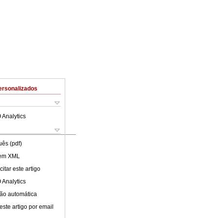
ersonalizados
 Analytics
uês (pdf)
 em XML
itar este artigo
 Analytics
ão automática
este artigo por email