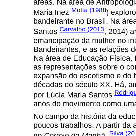
áreas. Na área de Antropologi
Motta (1988
Maria Inez
) explor
bandeirante no Brasil. Na áre
Carvalho (2013
Santos
, 2014) a
emancipação da mulher no int
Bandeirantes, e as relações 
Na área de Educação Física, 
as representações sobre o co
expansão do escotismo e do b
décadas do século XX. Há, ain
Rodrig
por Lúcia Maria Santos
anos do movimento como uma l
No campo da história da educ
poucos trabalhos. A partir da 
Silva (2
no
Correio da Manhã
,