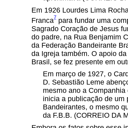
Em 1926 Lourdes Lima Rocha 
7
Franca
para fundar uma comp
Sagrado Coração de Jesus fun
do padre, na Rua Benjamim Co
da Federação Bandeirante Brasi
da Igreja também. O apoio da 
Brasil, se fez presente em ou
Em março de 1927, o Carde
D. Sebastião Leme abenço
mesmo ano a Companhia 
inicia a publicação de um
Bandeirantes, o mesmo que 
da F.B.B. (CORREIO DA M
Embora os fatos sobre esse i