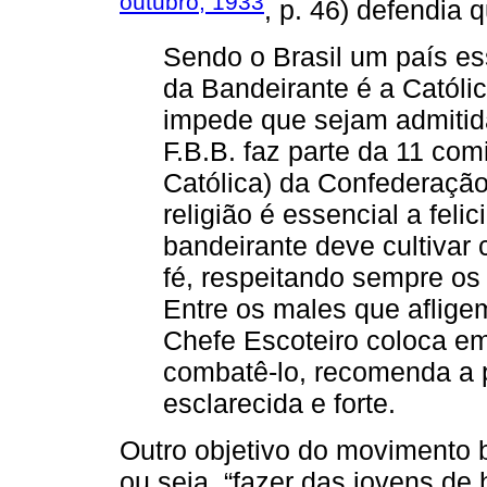
outubro, 1933
, p. 46) defendia 
Sendo o Brasil um país ess
da Bandeirante é a Católi
impede que sejam admitid
F.B.B. faz parte da 11 co
Católica) da Confederação 
religião é essencial a feli
bandeirante deve cultivar
fé, respeitando sempre os
Entre os males que aflig
Chefe Escoteiro coloca em p
combatê-lo, recomenda a p
esclarecida e forte.
Outro objetivo do movimento b
ou seja, “fazer das jovens de 