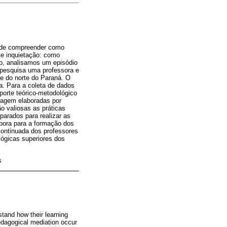
m de compreender como
e inquietação: como
o, analisamos um episódio
 pesquisa uma professora e
e do norte do Paraná. O
ca. Para a coleta de dados
porte teórico-metodológico
guagem elaboradas por
o valiosas as práticas
parados para realizar as
bora para a formação dos
ontinuada dos professores
lógicas superiores dos
s
stand how their learning
edagogical mediation occur