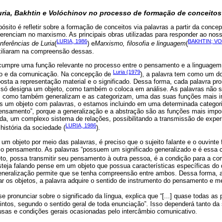
uria, Bakhtin e Volóchinov no processo de formação de conceitos
ito é refletir sobre a formação de conceitos via palavras a partir da concep
ferenciam no marxismo. As principais obras utilizadas para responder ao noss
LURIA, 1986
BAKHTIN; VO
nferências de Luria
(
) e
Marxismo, filosofia e linguagem
(
xiliaram na compreensão dessas.
umpre uma função relevante no processo entre o pensamento e a linguagem;
Luria (1979
to e da comunicação. Na concepção de
), a palavra tem como um d
posta a representação material e o significado. Dessa forma, cada palavra p
o só designa um objeto, como também o coloca em análise. As palavras não 
s, como também generalizam e as categorizam, uma das suas funções mais i
s um objeto com palavras, o estamos incluindo em uma determinada categori
pensamento”, porque a generalização e a abstração são as funções mais imp
inda, um complexo sistema de relações, possibilitando a transmissão de expe
LURIA, 1986
história da sociedade (
).
um objeto por meio das palavras, é preciso que o sujeito falante e o ouvint
ir o pensamento. As palavras “possuem um significado generalizado e é essa 
eto, possa transmitir seu pensamento à outra pessoa, é a condição para a co
eja falando pense em um objeto que possua características específicas do 
eneralização permite que se tenha compreensão entre ambos. Dessa forma, ao
zar os objetos, a palavra adquire o sentido de instrumento do pensamento e 
 se pronunciar sobre o significado da língua, explica que “[...] quase todas as
tintos, segundo o sentido geral de toda enunciação”. Isso dependerá tanto da
sas e condições gerais ocasionadas pelo intercâmbio comunicativo.