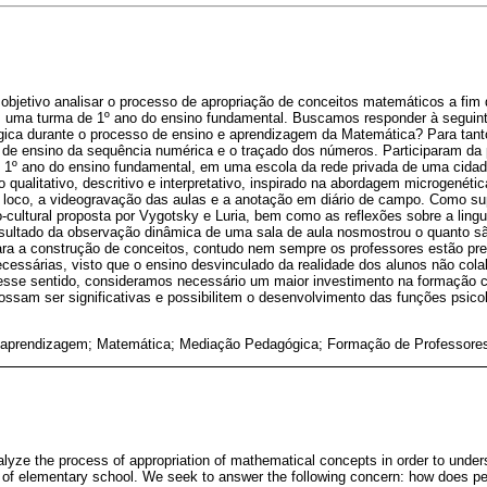
bjetivo analisar o processo de apropriação de conceitos matemáticos a fi
 uma turma de 1º ano do ensino fundamental. Buscamos responder à seguint
ica durante o processo de ensino e aprendizagem da Matemática? Para tant
va de ensino da sequência numérica e o traçado dos números. Participaram da
o 1º ano do ensino fundamental, em uma escola da rede privada de uma cidad
 qualitativo, descritivo e interpretativo, inspirado na abordagem microgenéti
n loco, a videogravação das aulas e a anotação em diário de campo. Como su
rico-cultural proposta por Vygotsky e Luria, bem como as reflexões sobre a lin
esultado da observação dinâmica de uma sala de aula nosmostrou o quanto sã
ara a construção de conceitos, contudo nem sempre os professores estão pre
essárias, visto que o ensino desvinculado da realidade dos alunos não cola
sse sentido, consideramos necessário um maior investimento na formação c
ssam ser significativas e possibilitem o desenvolvimento das funções psico
 aprendizagem; Matemática; Mediação Pedagógica; Formação de Professore
alyze the process of appropriation of mathematical concepts in order to under
ss of elementary school. We seek to answer the following concern: how does p