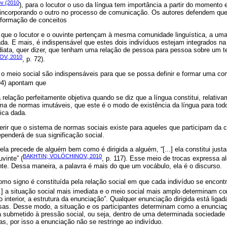
ov (2010
), para o locutor o uso da língua tem importância a partir do momento 
”, incorporando o outro no processo de comunicação. Os autores defendem que
 formação de conceitos
el que o locutor e o ouvinte pertençam à mesma comunidade linguística, a u
da. E mais, é indispensável que estes dois indivíduos estejam integrados na
diata, quer dizer, que tenham uma relação de pessoa para pessoa sobre um t
OV, 2010
, p. 72).
o meio social são indispensáveis para que se possa definir e formar uma com
94) apontam que
 relação perfeitamente objetiva quando se diz que a língua constitui, relativ
ema de normas imutáveis, que este é o modo de existência da língua para t
ica dada.
ir que o sistema de normas sociais existe para aqueles que participam da co
penderá de sua significação social.
ela precede de alguém bem como é dirigida a alguém, “[...] ela constitui just
BAKHTIN; VOLÓCHINOV, 2010
uvinte” (
, p. 117). Esse meio de trocas expressa a
te. Dessa maneira, a palavra é mais do que um vocábulo, ela é o discurso.
omo signo é constituída pela relação social em que cada indivíduo se encon
[...] a situação social mais imediata e o meio social mais amplo determinam 
rio interior, a estrutura da enunciação”. Qualquer enunciação dirigida está ligad
isas. Desse modo, a situação e os participantes determinam como a enunciaç
á submetido à pressão social, ou seja, dentro de uma determinada sociedade 
, por isso a enunciação não se restringe ao indivíduo.