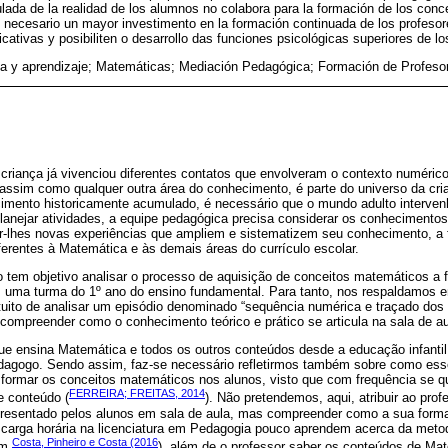
lada de la realidad de los alumnos no colabora para la formación de los con
necesario un mayor investimento en la formación continuada de los profesor
icativas y posibiliten o desarrollo das funciones psicológicas superiores de l
 y aprendizaje; Matemáticas; Mediación Pedagógica; Formación de Profeso
 a criança já vivenciou diferentes contatos que envolveram o contexto numéric
a assim como qualquer outra área do conhecimento, é parte do universo da cria
cimento historicamente acumulado, é necessário que o mundo adulto interven
planejar atividades, a equipe pedagógica precisa considerar os conhecimento
ar-lhes novas experiências que ampliem e sistematizem seu conhecimento, a
eferentes à Matemática e às demais áreas do currículo escolar.
o tem objetivo analisar o processo de aquisição de conceitos matemáticos 
 uma turma do 1º ano do ensino fundamental. Para tanto, nos respaldamos e
ntuito de analisar um episódio denominado “sequência numérica e traçado do
 compreender como o conhecimento teórico e prático se articula na sala de au
e ensina Matemática e todos os outros conteúdos desde a educação infantil 
dagogo. Sendo assim, faz-se necessário refletirmos também sobre como esse
formar os conceitos matemáticos nos alunos, visto que com frequência se q
FERREIRA; FREITAS, 2014
e conteúdo (
). Não pretendemos, aqui, atribuir ao prof
resentado pelos alunos em sala de aula, mas compreender como a sua forma
 carga horária na licenciatura em Pedagogia pouco aprendem acerca da meto
Costa, Pinheiro e Costa (2016
om
), além de o professor saber os conteúdos de Ma