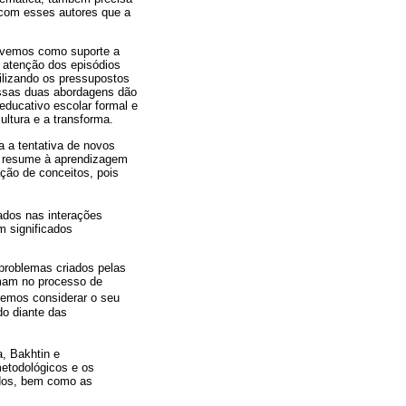
 com esses autores que a
 tivemos como suporte a
r atenção dos episódios
ilizando os pressupostos
 essas duas abordagens dão
 educativo escolar formal e
ltura e a transforma.
a a tentativa de novos
e resume à aprendizagem
ação de conceitos, pois
iados nas interações
 significados
 problemas criados pelas
mam no processo de
vemos considerar o seu
do diante das
, Bakhtin e
etodológicos e os
ados, bem como as