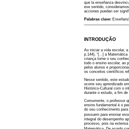
que la enseñanza desvincu
ese sentido, consideramos 
acciones puedan ser signif
Palabras clave:
Enseñanza
INTRODUÇÃO
Ao iniciar a vida escolar,
p.144), “[...] a Matemátic
criança torne o seu conhe
todo o ensino escolar, ao 
pelos alunos e proporcion
os conceitos científicos r
Nesse sentido, este estud
ocorre seu aprendizado em
Histórico-Cultural com o i
durante o estudo, a fim de
Comumente, o professor qu
ensino fundamental é o pe
do seu conhecimento para 
possuem para ensinar ess
integral do desempenho ap
processo, pois na extensa
Matemática. De acordo c