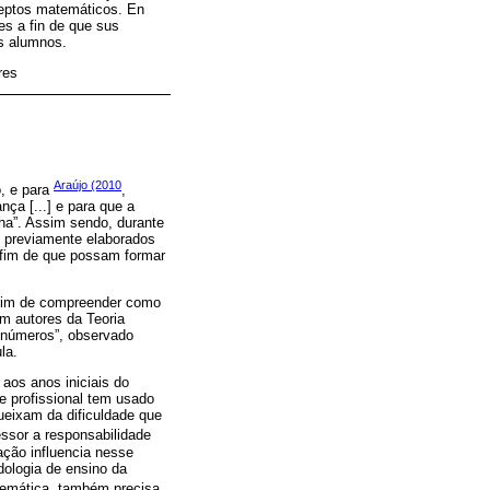
ceptos matemáticos. En
es a fin de que sus
os alumnos.
res
Araújo (2010
o, e para
,
nça [...] e para que a
ha”. Assim sendo, durante
s previamente elaborados
 fim de que possam formar
a fim de compreender como
m autores da Teoria
s números”, observado
la.
aos anos iniciais do
 profissional tem usado
ueixam da dificuldade que
essor a responsabilidade
ção influencia nesse
dologia de ensino da
temática, também precisa