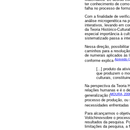
ter conhecimento de como 
falha no processo de form
Com a finalidade de verifi
análise microgenética na p
interativos, levando em c
da Teoria Histórico-Cultur
especial importância à cult
sistematizado passa a inte
Nessa direção, possibilita
caminhos para a resoluçã
de numerais aplicados às l
Azevedo (
conforme explica
[...] produto da at
que produzem o mod
culturais, constitu
Na perspectiva da Teoria 
relações humanas e é o d
MOURA, 200
generalização (
processo de produção, ou s
necessidades enfrentadas
Para alcançarmos o objeti
Volóchinovsobre o proces
resultados da pesquisa. P
limitações da pesquisa, a 