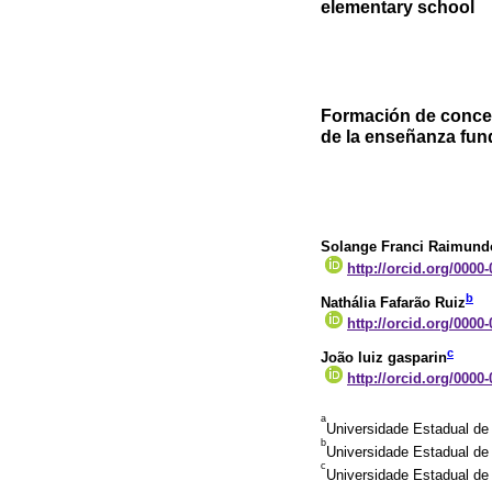
elementary school
Formación de concep
de la enseñanza fu
Solange Franci Raimund
http://orcid.org/0000
b
Nathália Fafarão Ruiz
http://orcid.org/0000
c
João luiz gasparin
http://orcid.org/0000
a
Universidade Estadual de
b
Universidade Estadual de
c
Universidade Estadual de