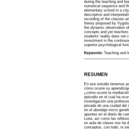
during the teaching and le
numerical sequence and the 
elementary school in a city
descriptive and interpretat
recording of the classes an
theory proposed by Vygotsk
the dynamic observation of
concepts and yet teachers 
students' reality does not
investment in the continuou
superior psychological func
Keywords:
Teaching and l
RESUMEN
En ese estudio tenemos por
cómo ocurre su aprendizaj
¿cómo ocurre la mediación
episodio en el cual ha ocu
investigación una profesor
privada de una ciudad del n
en el abordaje micro genéti
apuntes en el diario de ca
Luria, así como las reflex
un aula de clases nos ha d
conceptos, con todo, ni si