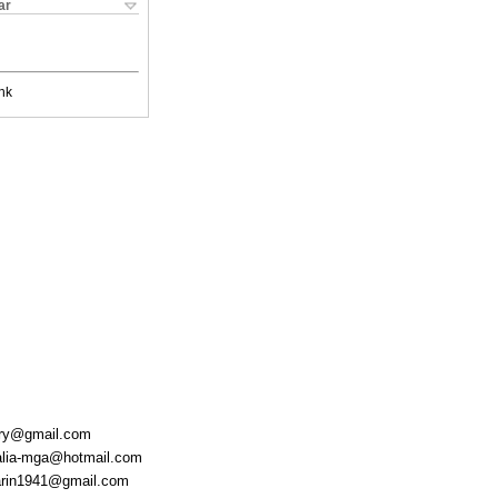
ar
nk
efry@gmail.com
halia-mga@hotmail.com
parin1941@gmail.com