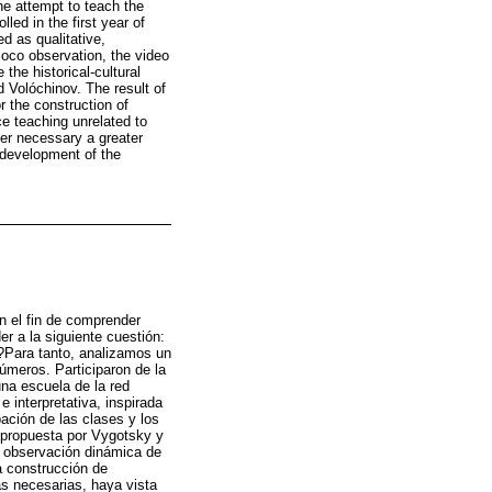
he attempt to teach the
ed in the first year of
ed as qualitative,
 loco observation, the video
the historical-cultural
 Volóchinov. The result of
 the construction of
e teaching unrelated to
der necessary a greater
e development of the
n el fin de comprender
 a la siguiente cuestión:
?Para tanto, analizamos un
úmeros. Participaron de la
na escuela de la red
 interpretativa, inspirada
bación de las clases y los
l propuesta por Vygotsky y
la observación dinámica de
a construcción de
as necesarias, haya vista