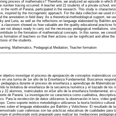
arning process of mathematics? Therefore, we analyzed an episode in which t
number tracing occurred. A teacher and 22 students of a private school, enroll
 in the north of Paraná, participated in the research. This study is characteriz
ive, inspired by the microgenetic approach. For the data collection we used in
d the annotation in field diary. As a theoretical-methodological support, we use 
y and Luria, as well as the reflections on language elaborated by Bakhtin and
 a classroom showed us how valuable are the quality educational practices for
are not always ready to carry out the necessary pedagogical mediations, sinc
 contribute to the formation of mathematical concepts. In this sense, we consi
s formation of teachers so that their actions can be significant and allow th
tions of the students.
earning; Mathematics; Pedagogical Mediation; Teacher formation
 objetivo investigar el proceso de apropiación de conceptos matemáticos co
e en una turma de 1er año de la Enseñanza Fundamental. Buscamos responder
 pedagógica durante el proceso de enseñanza y aprendizaje de Matemáticas
rrido la tentativa de enseñanza de la secuencia numérica y el trazado de los n
a y 22 alumnos, matriculados en el1er año de la enseñanza fundamental, en u
orte de Paraná. La investigación se caracteriza como cualitativa, descriptiva e
co. Para la recolección de datos utilizamos la observación in loco, vídeo gra
mpo. Como soporte teórico metodológico utilizamos la teoría histórico cultura
iones sobre el lenguaje elaborados por Bakhtin y Volóchinov. El resultado de 
emostrado cuan valerosas son las prácticas educativas de cualidades para l
empre el profesorado está preparado para realizar las mediaciones pedagógic