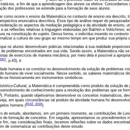
tratá-los, a fim de que a aprendizagem dos alunos se efetive. Concordamos
ação dos professores se estende para a formação de seus alunos.
car como ocorre o ensino da Matemática no contexto de ensino ora descrito,
erspectiva enunciativa descritiva. Esse tipo de análise requer do pesquisado
onsideração os aspectos da mediação pedagógica e da atividade de ensino, ut
al e as reflexões relativas à linguagem elaboradas por Bakhtin e Volóchinov;
ura na constituição do sujeito. Dessa forma, o indivíduo inserido no contexto
rnalizar a cultura do seu grupo ao mesmo tempo em que produz sua própria cu
r que os alunos desenvolvam práticas relacionadas à sua realidade proporcion
o de problemas encontrados em sua vida. Sendo assim, a Matemática não s
istas de exercícios de maneira mecânica; por meio dela é possível a apropri
2007
, p.43), é
ividade humana e se constitui no desenvolvimento da solução de problemas cr
o humano de viver socialmente. Nesse sentido, os saberes matemáticos têm
indo-se historicamente em instrumentos simbólicos.
Histórico-Cultural, a Matemática é compreendida como produto da solução de
esenvolvimento de conhecimento para a resolução dos problemas que se for
6
). Portanto, quando objetivamos desenvolver os conceitos matemáticos, de
eja, em quais circunstâncias tal produto da atividade humana foi desenvolvi
RUIZ, 2018
 pelos homens (
).
vo do estudo, abordamos, em um primeiro momento, as contribuições de Luria
so de formação de conceitos. Em seguida, apresentamos os procedimentos m
or fim, nas considerações finais, tecemos reflexões sobre os dados encontr
fim de sistematizar as contribuições deste estudo.