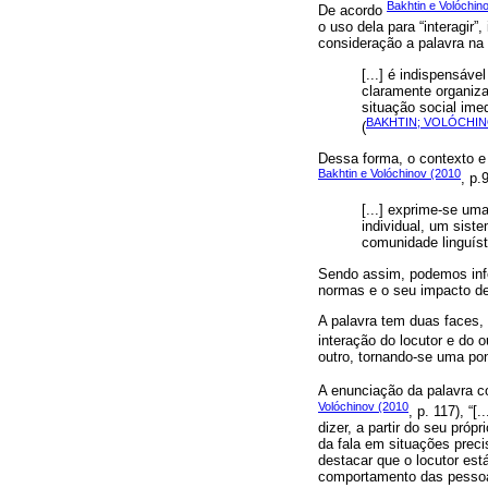
Bakhtin e Volóchin
De acordo
o uso dela para “interagir
consideração a palavra na
[...] é indispensáv
claramente organiza
situação social ime
BAKHTIN; VOLÓCHIN
(
Dessa forma, o contexto e 
Bakhtin e Volóchinov (2010
, p.
[...] exprime-se uma
individual, um sist
comunidade linguíst
Sendo assim, podemos infer
normas e o seu impacto de
A palavra tem duas faces, 
interação do locutor e do o
outro, tornando-se uma pon
A enunciação da palavra c
Volóchinov (2010
, p. 117), “
dizer, a partir do seu próp
da fala em situações prec
destacar que o locutor est
comportamento das pessoas