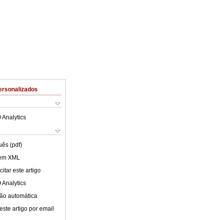
ersonalizados
 Analytics
uês (pdf)
 em XML
itar este artigo
 Analytics
ão automática
este artigo por email