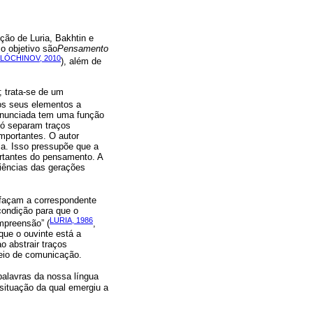
ção de Luria, Bakhtin e
o objetivo são
Pensamento
LÓCHINOV, 2010
), além de
 trata-se de um
os seus elementos a
ronunciada tem uma função
só separam traços
mportantes. O autor
a. Isso pressupõe que a
ortantes do pensamento. A
riências das gerações
e façam a correspondente
condição para que o
LURIA, 1986
mpreensão” (
,
que o ouvinte está a
 abstrair traços
meio de comunicação.
 palavras da nossa língua
 situação da qual emergiu a