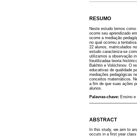
RESUMO
Neste estudo temos como o
ocorre seu aprendizado em
ocorre a mediação pedagóg
no qual ocorreu a tentati
22 alunos, matriculados n
estudo caracteriza-se como
utilizamos a observação i
foiutilizadaa teoria histó
Bakhtin e Volóchinov. O r
educativas de qualidade p
mediações pedagógicas nec
conceitos matemáticos. Ne
a fim de que suas ações po
alunos.
Palavras-chave:
Ensino e
ABSTRACT
In this study, we aim to an
occurs in a first year cla