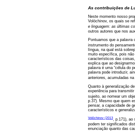
As contribuições de L
Neste momento nosso propós
Volóchinov, os quais se re
e linguagem: as últimas co
outros autores que nos au
Pontuamos que a palavra c
instrumento do pensamen
língua, na qual está sobre
muito específica, pois nã
característicos das coisa
explica que ao designarmo
palavra é uma “célula do 
palavra pode introduzir, a
anteriores, acumuladas na 
Quanto à generalização de 
experiência para transmit
sujeito, ao nomear um obj
p.37). Mesmo que quem est
pensar, a capacidade de g
característicos e generali
Volóchinov (2013
, p.171), ao
podem ter significados dis
enunciação quanto das cau