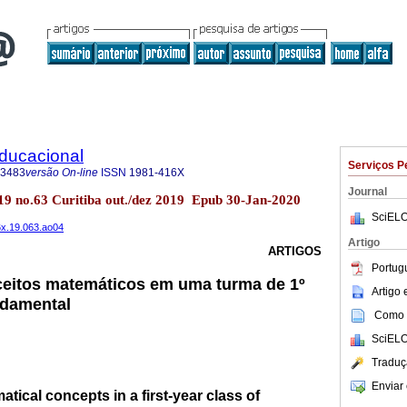
Educacional
Serviços P
-3483
versão On-line
ISSN
1981-416X
Journal
.19 no.63 Curitiba out./dez 2019 Epub 30-Jan-2020
SciELO
6x.19.063.ao04
Artigo
ARTIGOS
Portug
eitos matemáticos em uma turma de 1º
Artigo
ndamental
Como c
SciELO
Traduç
Enviar 
tical concepts in a first-year class of