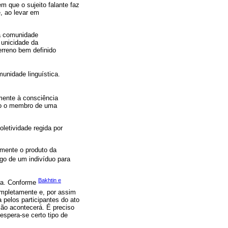
em que o sujeito falante faz
, ao levar em
ma comunidade
 unicidade da
erreno bem definido
unidade linguística.
amente à consciência
odo o membro de uma
letividade regida por
amente o produto da
lgo de um indivíduo para
Bakhtin e
tra. Conforme
completamente e, por assim
a pelos participantes do ato
ão acontecerá. É preciso
espera-se certo tipo de