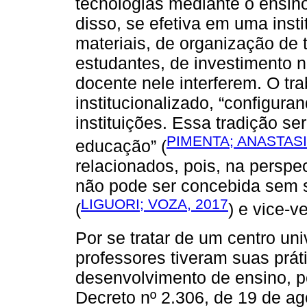
tecnologias mediante o ensin
disso, se efetiva em uma inst
materiais, de organização de 
estudantes, de investimento n
docente nele interferem. O tra
institucionalizado, “configuran
instituições. Essa tradição s
PIMENTA; ANASTASI
educação” (
relacionados, pois, na persp
não pode ser concebida sem se
LIGUORI; VOZA, 2017
(
) e vice-v
Por se tratar de um centro univ
professores tiveram suas prá
desenvolvimento de ensino, p
Decreto nº 2.306, de 19 de ag