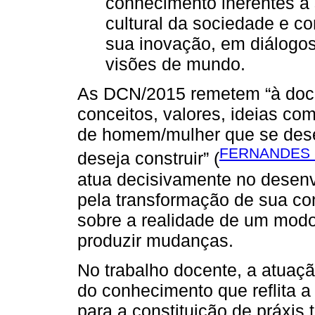
conhecimento inerentes à s
cultural da sociedade e c
sua inovação, em diálogos
visões de mundo.
As DCN/2015 remetem “à docê
conceitos, valores, ideias co
de homem/mulher que se dese
FERNANDES S
deseja construir” (
atua decisivamente no desen
pela transformação de sua con
sobre a realidade de um modo
produzir mudanças.
No trabalho docente, a atuaçã
do conhecimento que reflita a 
para a constituição de práxis 