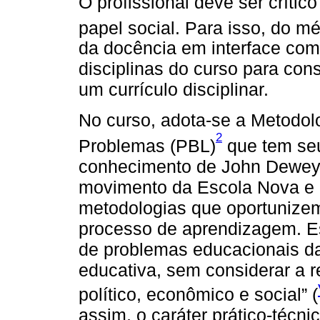
O profissional deve ser críti
papel social. Para isso, do m
da docência em interface com
disciplinas do curso para con
um currículo disciplinar.
No curso, adota-se a Metodo
2
Problemas (PBL)
que tem seu
conhecimento de John Dewey,
movimento da Escola Nova e 
metodologias que oportunizem
processo de aprendizagem. E
de problemas educacionais da 
educativa, sem considerar a r
político, econômico e social” (
assim, o caráter prático-técn