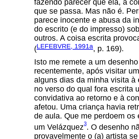
fazendo parecer que ela, a co
que se passa. Mas não é. Per
parece inocente e abusa da in
do escrito (e do impresso) so
outros. A coisa escrita provoc
LEFEBVRE, 1991a
(
, p. 169).
Isto me remete a um desenho 
recentemente, após visitar u
alguns dias da minha visita à
no verso do qual fora escrit
convidativa ao retorno e à co
afetou. Uma criança havia re
de aula. Que me perdoem os 
3
um Velázquez
. O desenho n
provavelmente o (a) artista s