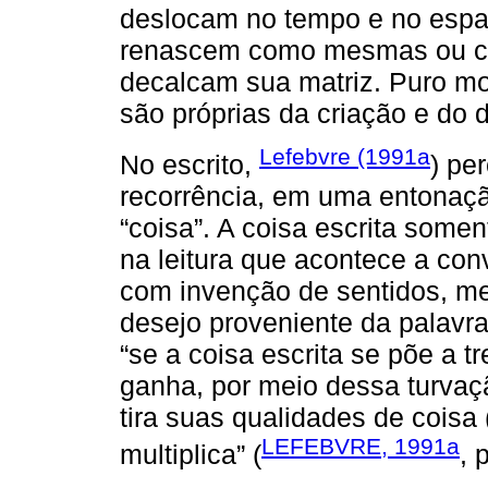
deslocam no tempo e no espa
renascem como mesmas ou co
decalcam sua matriz. Puro m
são próprias da criação e do d
Lefebvre (1991a
No escrito,
) pe
recorrência, em uma entonaçã
“coisa”. A coisa escrita somen
na leitura que acontece a co
com invenção de sentidos, me
desejo proveniente da palavra 
“se a coisa escrita se põe a t
ganha, por meio dessa turvaç
tira suas qualidades de coisa (
LEFEBVRE, 1991a
multiplica” (
, 