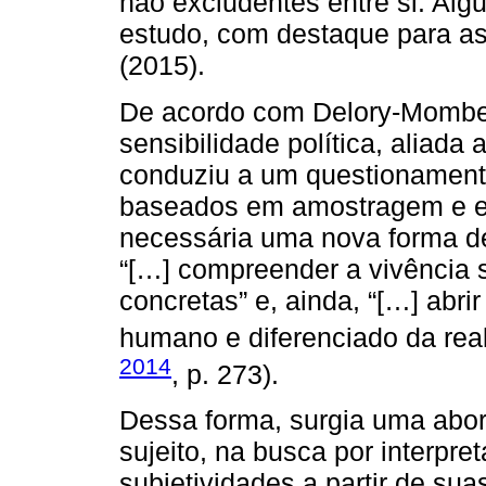
não excludentes entre si. Alg
estudo, com destaque para as
(2015).
De acordo com Delory-Momber
sensibilidade política, aliad
conduziu a um questionament
baseados em amostragem e em
necessária uma nova forma de
“[…] compreender a vivência 
concretas” e, ainda, “[…] ab
humano e diferenciado da real
2014
, p. 273).
Dessa forma, surgia uma abo
sujeito, na busca por interpret
subjetividades a partir de sua