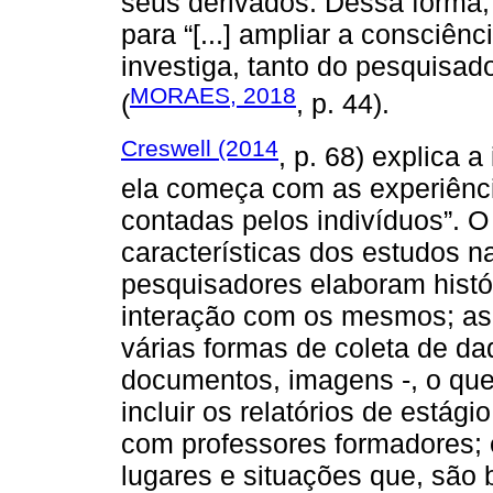
seus derivados. Dessa forma, 
para “[...] ampliar a consciê
investiga, tanto do pesquisad
MORAES, 2018
(
, p. 44).
Creswell (2014
, p. 68) explica 
ela começa com as experiênci
contadas pelos indivíduos”. O
características dos estudos n
pesquisadores elaboram histór
interação com os mesmos; as 
várias formas de coleta de da
documentos, imagens -, o que
incluir os relatórios de estági
com professores formadores; 
lugares e situações que, são