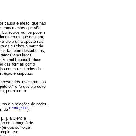
de causa e efeito, que não
s em movimentos que vão
. Currículos outros podem
ensionamentos que causam,
 título é uma aposta nas
a os sujeitos a partir do
, mas também descobertas,
stamos vinculados.
e Michel Foucault, duas
ção das formas como
dos como resultados dos
strução e disputas.
 apesar dos investimentos
ito é?” e “o que ele deve
ito, permitem a
itos e a relações de poder.
Costa (2009
rt da
):
...], a Ciência
oção de espaço à de
 (enquanto ‘força
 amplo, e a