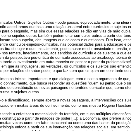
rrículos Outros, Sujeitos Outros - pode passar, equivocadamente, uma ideia 
não acreditamos que haja uma relação unilateral entre currículos e sujeito
o para o segundo, mas sim que essas relações se dão em vias de mão dupla
im como sujeitos outros também podem criar currículos outros a partir dos t
ocam sob suspeita, das imagens que acionam e questionam. Dito isso, esse
ntre currículos-sujeitos-currículos, nas potencialidades para a educação e par
nos tira do lugar e que, inicialmente, pode causar medo, ansiedade e tensão
 nos remete, imediatamente, aos sentidos de currículo e de sujeitos a que e
m da perspectiva pós-crítica de currículo associadas ao arcabouço teórico d
 tarefa o investimento em outra maneira de pensar a partir da problematiza
m que as linguagens, as verdades, os currículos e os sujeitos são entendi
os por relações de saber-poder, o que faz com que estejam em constante con
imentos iniciais importantes e que dialogam com o nosso argumento de que,
omo conhecimento, que busca responder as questões “quem eu penso que o suje
des de constituição de novas paisagens no território curricular que, como efe
outros e sujeitos outros.
mplo e diversificado, sempre aberto a novas paisagens, a intervenções dos suje
utilizado em muitas áreas do conhecimento, como nos mostra Rogério Haesbae
tende a enfatizar a materialidade do território, em suas múltiplas dimensões [
ua construção a partir de relações de poder [...]; a Economia, que prefere a n
-o muitas vezes como um fator locacional ou como uma das bases da produção
 Sociologia enfoca a partir de sua intervenção nas relações sociais, em sentido