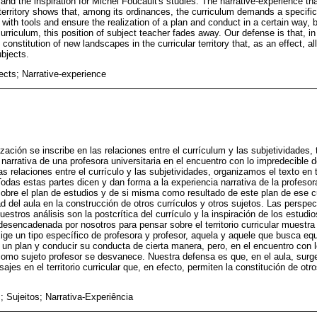
m and the inspiration for Michel Foucault's studies. The narrative-experience th
territory shows that, among its ordinances, the curriculum demands a specific
with tools and ensure the realization of a plan and conduct in a certain way, b
 curriculum, this position of subject teacher fades away. Our defense is that, i
 constitution of new landscapes in the curricular territory that, as an effect, al
ubjects.
ects; Narrative-experience
zación se inscribe en las relaciones entre el currículum y las subjetividade
narrativa de una profesora universitaria en el encuentro con lo impredecible d
s relaciones entre el currículo y las subjetividades, organizamos el texto en t
Todas estas partes dicen y dan forma a la experiencia narrativa de la profeso
bre el plan de estudios y de si misma como resultado de este plan de ese cur
ad del aula en la construcción de otros currículos y otros sujetos. Las perspec
stros análisis son la postcrítica del currículo y la inspiración de los estudi
 desencadenada por nosotros para pensar sobre el territorio curricular muestra
xige un tipo específico de profesora y profesor, aquela y aquele que busca eq
e un plan y conducir su conducta de cierta manera, pero, en el encuentro con 
como sujeto profesor se desvanece. Nuestra defensa es que, en el aula, surge
ajes en el territorio curricular que, en efecto, permiten la constitución de otr
; Sujeitos; Narrativa-Experiência