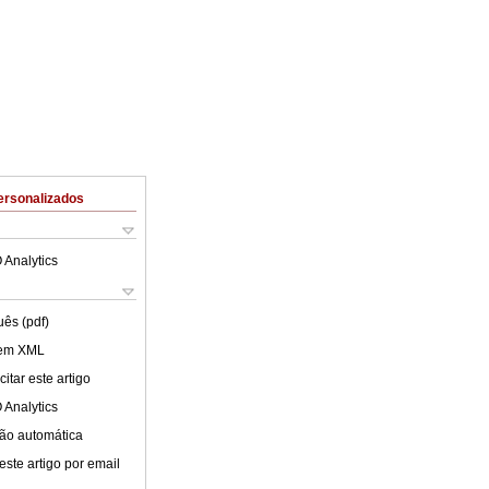
ersonalizados
 Analytics
uês (pdf)
 em XML
itar este artigo
 Analytics
ão automática
este artigo por email