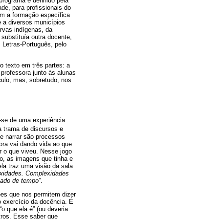
rograma é definido pela
de, para profissionais do
em a formação específica
 a diversos municípios
rvas indígenas, da
 substituía outra docente,
m Letras-Português, pelo
o texto em três partes: a
professora junto às alunas
ulo, mas, sobretudo, nos
o-se de uma experiência
a trama de discursos e
 e narrar são processos
sora vai dando vida ao que
r o que viveu. Nesse jogo
ro, as imagens que tinha e
ela traz uma visão da sala
exidades. Complexidades
hado de tempo
”.
ões que nos permitem dizer
o exercício da docência. É
o que ela é” (ou deveria
tros. Esse saber que