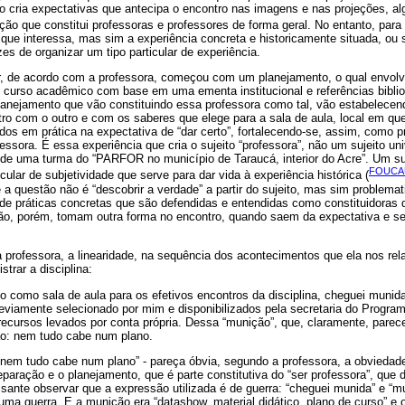
o cria expectativas que antecipa o encontro nas imagens e nas projeções, al
ão que constitui professoras e professores de forma geral. No entanto, para
 que interessa, mas sim a experiência concreta e historicamente situada, ou 
s de organizar um tipo particular de experiência.
ar, de acordo com a professora, começou com um planejamento, o qual envolve
 curso acadêmico com base em uma ementa institucional e referências biblio
lanejamento que vão constituindo essa professora como tal, vão estabelece
ntro com o outro e com os saberes que elege para a sala de aula, local em q
os em prática na expectativa de “dar certo”, fortalecendo-se, assim, como p
essora. É essa experiência que cria o sujeito “professora”, não um sujeito un
a de uma turma do “PARFOR no município de Taraucá, interior do Acre”. Um su
FOUCAU
icular de subjetividade que serve para dar vida à experiência histórica (
e a questão não é “descobrir a verdade” a partir do sujeito, mas sim problema
de práticas concretas que são defendidas e entendidas como constituidoras 
ão, porém, tomam outra forma no encontro, quando saem da expectativa e s
a professora, a linearidade, na sequência dos acontecimentos que ela nos rel
trar a disciplina:
 como sala de aula para os efetivos encontros da disciplina, cheguei munid
previamente selecionado por mim e disponibilizados pela secretaria do Progra
 recursos levados por conta própria. Dessa “munição”, que, claramente, pare
ão: nem tudo cabe num plano.
 “nem tudo cabe num plano” - pareça óbvia, segundo a professora, a obvieda
eparação e o planejamento, que é parte constitutiva do “ser professora”, que 
sante observar que a expressão utilizada é de guerra: “cheguei munida” e “
ma guerra. E a munição era “datashow, material didático, plano de curso” e 