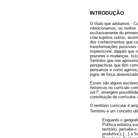
INTRODUÇÃO
O título que adotamos - Cu
intencionamos, ou melhor, 
exclusivamente do primeir
criar sujeitos outros, ass
dos conhecimentos que col
transformações possíveis e
imprevisível, daquilo que 
prazeres e mudanças. Isso
Sentidos que nos aproxima
perspectivas que têm como
pensamos e como agimos, e
jogos de força atravessad
Esses são alguns esclarec
históricos no currículo c
ser?”, emergem possibilida
constituição de currículos 
O território curricular é a
Território é um conceito 
Enquanto o geógrafo 
Política enfatiza s
território, percebe
produtiva’); [...] a