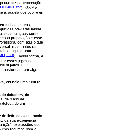
go que diz da preparação
Foucault (1988
), não é a
seja, aquela que ocorre em
u muitas leituras,
gráficas previstas nesse
ndo suas relações com o
ue essa preparação e esse
rofessora, com aquilo que
iversal, mas, antes um
jeito singular, uma
LT, 1988
). Dessa forma, é
tizar esses jogos de
dos sujeitos. O
e transformam em algo
ata, anuncia uma ruptura
a de datashow, de
ma, de plano de
ce defesa de um
de da lição de algum modo
diz da sua experiência
munição”, expressões que
outros recursos para a