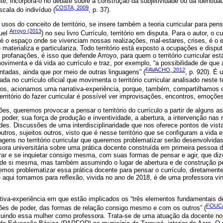
nte, incorpora-o no debate sobre a construção da subjetividade ou da identida
COSTA, 2009
scala do indivíduo (
, p. 37).
os do conceito de território, se insere também a teoria curricular para pensa
Arroyo (2013
guel
) no seu livro Currículo, território em disputa. Para o autor, o c
 é o espaço onde se vivenciam nossas realizações, mal-estares, crises, é o
materializa e particulariza. Todo território está exposto a ocupações e disputa
 profanações, é isso que defende Arroyo, para quem o território curricular es
vimenta e dá vida ao currículo e traz, por exemplo, “a possibilidade de que
FAVACHO, 2012
ntadas, ainda que por meio de outras linguagens” (
, p. 920). É
a no currículo oficial que movimenta o território curricular analisado neste 
os, acionamos uma narrativa-experiência, porque, também, compartilhamos
território do fazer curricular é possível ver improvisações, encontros, emoções
ões, queremos provocar a pensar o território do currículo a partir de alguns a
poder, sua força de produção e inventividade, a abertura, a intervenção nas 
des. Discussões de uma interdisciplinaridade que nos oferece pontos de vist
outros, sujeitos outros, visto que é nesse território que se configuram a vida 
gens no território curricular que queremos problematizar serão desenvolvidas a
ora universitária sobre uma prática docente construída em primeira pessoa d
rar e se inquietar consigo mesma, com suas formas de pensar e agir, que di
e de si mesma, mas também assumindo o lugar de abertura e de construção pe
remos problematizar essa prática docente para pensar o currículo, diretamente
e aqui tomamos para reflexão, vivida no ano de 2018, é de uma professora vi
tiva-experiência em que estão implicados os “três elementos fundamentais d
FOUCA
ções de poder, das formas de relação consigo mesmo e com os outros” (
ituindo essa mulher como professora. Trata-se de uma atuação da docente n