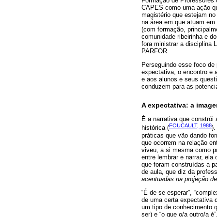
Formação de Professores d
CAPES como uma ação que vi
magistério que estejam no
na área em que atuam em s
(com formação, principalm
comunidade ribeirinha e dos
fora ministrar a disciplin
PARFOR.
Perseguindo esse foco de p
expectativa, o encontro e 
e aos alunos e seus quest
conduzem para as potencial
A expectativa: a image
É a narrativa que constrói
FOUCAULT, 1988
histórica (
)
práticas que vão dando for
que ocorrem na relação ent
viveu, a si mesma como pr
entre lembrar e narrar, el
que foram construídas a pa
de aula, que diz da profess
acentuadas na projeção de
“É de se esperar”, “compl
de uma certa expectativa c
um tipo de conhecimento qu
ser) e “o que o/a outro/a 