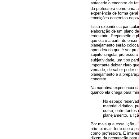
antecede o encontro de fat
da professora como uma aç
experiência de forma geral
condições concretas capaze
Essa experiência particul
elaboração de um plano de
ementário. Preparação e p
que ela é a partir do enco
planejamento serão colocad
aprendeu do que é ser prof
sujeito singular professor
subjetividade, um tipo part
importante deixar claro qu
verdade, de saber-poder e 
planejamento e a preparaç
concreto.
Na narrativa-experiência d
quando ela chega para minis
No espaço reservado
material didático, 
curso, entre tantos
planejamento, a liç
Por mais que essa lição -
não foi mais forte que a pr
como professora. É interes
dizem da preparação para u