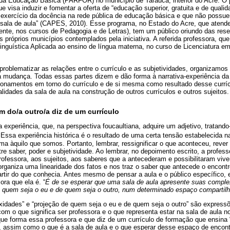
a Educação Básica (PARFOR) no município de Taraucá, interior do Acre. O p
sa induzir e fomentar a oferta de “educação superior, gratuita e de qualida
 exercício da docência na rede pública de educação básica e que não possu
ala de aula” (CAPES, 2010). Esse programa, no Estado do Acre, que atende
ente, nos cursos de Pedagogia e de Letras), tem um público oriundo das rese
 próprios municípios contemplados pela iniciativa. A referida professora, que
a Linguística Aplicada ao ensino de língua materna, no curso de Licenciatura e
roblematizar as relações entre o currículo e as subjetividades, organizamos 
a mudança. Todas essas partes dizem e dão forma à narrativa-experiência da 
ionamentos em torno do currículo e de si mesma como resultado desse curríc
idades da sala de aula na construção de outros currículos e outros sujeitos.
m do/a outro/a diz de um currículo
 a experiência, que, na perspectiva foucaultiana, adquire um adjetivo, tratand
. Essa experiência histórica é o resultado de uma certa tensão estabelecida n
ma àquilo que somos. Portanto, lembrar, ressignificar o que aconteceu, rever
re saber, poder e subjetividade. Ao lembrar, no depoimento escrito, a profes
ofessora, aos sujeitos, aos saberes que a antecederam e possibilitaram vive
a organiza uma linearidade dos fatos e nos traz o saber que antecede o encont
rtir do que conhecia. Antes mesmo de pensar a aula e o público específico, 
ora que ela é. “
É de se esperar que uma sala de aula apresente suas compl
 quem seja o eu e de quem seja o outro, num determinado espaço compartil
exidades” e “projeção de quem seja o eu e de quem seja o outro” são express
om o que significa ser professora e o que representa estar na sala de aula n
e forma essa professora e que diz de um currículo de formação que ensina “
é”, assim como o que é a sala de aula e o que esperar desse espaço de encon