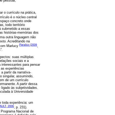
de pessoal,
r o currículo na prática,
urrículo é o núcleo central
 espaço concreto onde
s, todo território
tá submetido a essas
 as histórias-memórias dos
 uma outra linguagem não
texto. Acreditando na
Paraíso (2009
 com Marlucy
,
”.
spectos: suas múltiplas
relações sociais e a
a interessantes para pensar
e as experiências
 partir da narrativa-
o singular, assumindo,
zem de um currículo
rmanente. A partir dessa
 ligado às subjetividades.
nculada à Universidade
e toda experiência: um
ULT, 2006
, p. 231).
o Programa Nacional de