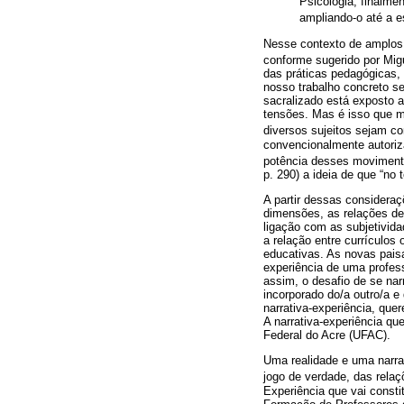
Psicologia, finalme
ampliando-o até a e
Nesse contexto de amplos us
conforme sugerido por Mi
das práticas pedagógicas,
nosso trabalho concreto se 
sacralizado está exposto a
tensões. Mas é isso que mo
diversos sujeitos sejam co
convencionalmente autorizad
potência desses moviment
p. 290) a ideia de que “no 
A partir dessas consideraç
dimensões, as relações de 
ligação com as subjetivida
a relação entre currículos 
educativas. As novas paisa
experiência de uma profess
assim, o desafio de se nar
incorporado do/a outro/a 
narrativa-experiência, que
A narrativa-experiência qu
Federal do Acre (UFAC).
Uma realidade e uma narra
jogo de verdade, das rela
Experiência que vai const