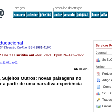
Educacional
Serviços P
-3483
versão On-line
ISSN
1981-416X
Journal
.21 no.71 Curitiba out./dez. 2021 Epub 26-Jan-2022
SciELO
6x.21.071.ao02
Artigo
ARTIGOS
Portug
, Sujeitos Outros: novas paisagens no
Artigo
ar a partir de uma narrativa-experiência
Como c
SciELO
Traduç
Enviar 