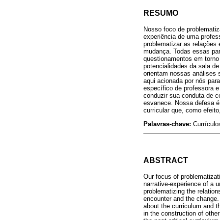
RESUMO
Nosso foco de problematiz
experiência de uma profess
problematizar as relações 
mudança. Todas essas part
questionamentos em torno 
potencialidades da sala de
orientam nossas análises s
aqui acionada por nós para
específico de professora e
conduzir sua conduta de ce
esvanece. Nossa defesa é d
curricular que, como efeito
Palavras-chave:
Currículo
ABSTRACT
Our focus of problematizati
narrative-experience of a u
problematizing the relation
encounter and the change. A
about the curriculum and th
in the construction of othe