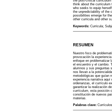
the post-critical curriculu
think about the curriculum 
who seeks to equip herself 
the unpredictability of the
possibilities emerge for the
other curricula and other s
Keywords:
Curricula; Subj
RESUMEN
Nuestro foco de problemati
provocación la experiencia 
enfoque en problematizar la
el encuentro y el cambio. 
alumnos y sus preguntas so
nos llevan a la potencialid
metodológicas que guían nue
experiencia narrativa aquí
ordenanzas, el currículo e
garantizar la realización d
currículum, esta posición 
constitución de nuevos pais
materias.
Palabras clave:
Currículos