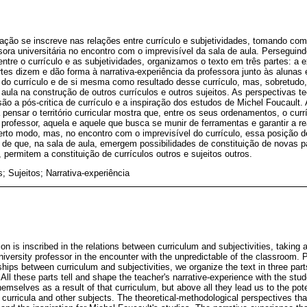
ação se inscreve nas relações entre currículo e subjetividades, tomando com
ora universitária no encontro com o imprevisível da sala de aula. Perseguin
entre o currículo e as subjetividades, organizamos o texto em três partes: a e
es dizem e dão forma à narrativa-experiência da professora junto às alunas 
do currículo e de si mesma como resultado desse currículo, mas, sobretud
 aula na construção de outros currículos e outros sujeitos. As perspectivas t
ão a pós-critica de currículo e a inspiração dos estudos de Michel Foucault. 
 pensar o território curricular mostra que, entre os seus ordenamentos, o cur
 professor, aquela e aquele que busca se munir de ferramentas e garantir a r
rto modo, mas, no encontro com o imprevisível do currículo, essa posição de
e que, na sala de aula, emergem possibilidades de constituição de novas pai
, permitem a constituição de currículos outros e sujeitos outros.
s; Sujeitos; Narrativa-experiência
on is inscribed in the relations between curriculum and subjectivities, taking 
niversity professor in the encounter with the unpredictable of the classroom. 
ships between curriculum and subjectivities, we organize the text in three part
ll these parts tell and shape the teacher's narrative-experience with the stud
emselves as a result of that curriculum, but above all they lead us to the pote
r curricula and other subjects. The theoretical-methodological perspectives tha