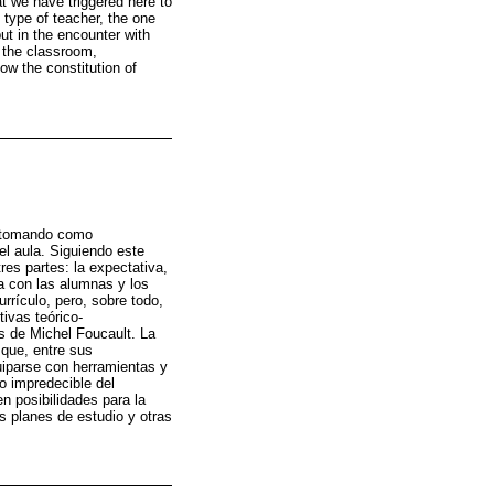
at we have triggered here to
 type of teacher, the one
ut in the encounter with
n the classroom,
low the constitution of
s, tomando como
el aula. Siguiendo este
res partes: la expectativa,
ra con las alumnas y los
rículo, pero, sobre todo,
tivas teórico-
os de Michel Foucault. La
 que, entre sus
uiparse con herramientas y
lo impredecible del
n posibilidades para la
os planes de estudio y otras