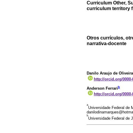
Curriculum Other, Su
curriculum territory
Otros currículos, otr
narrativa-docente
Danilo Araujo de Oliveira
http://orcid.org/0000
b
Anderson Ferrari
http://orcid.org/0000
a
Universidade Federal de 
danilodinamarques@hotma
b
Universidade Federal de J