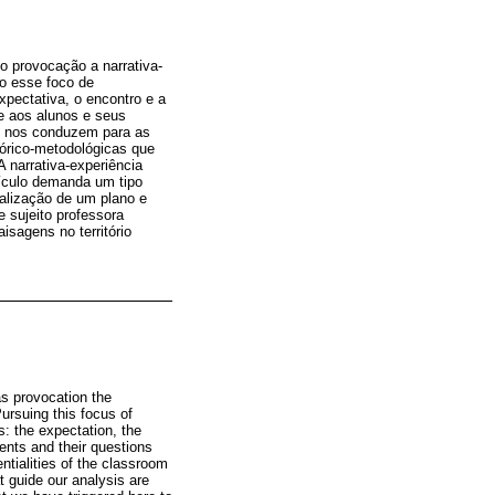
o provocação a narrativa-
do esse foco de
xpectativa, o encontro e a
e aos alunos e seus
o, nos conduzem para as
eórico-metodológicas que
A narrativa-experiência
rículo demanda um tipo
ealização de um plano e
 sujeito professora
sagens no território
as provocation the
Pursuing this focus of
s: the expectation, the
ents and their questions
ntialities of the classroom
t guide our analysis are