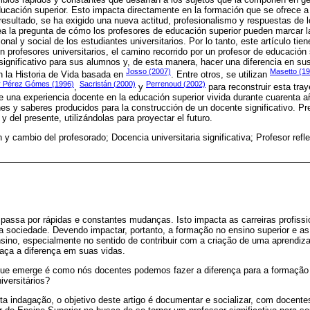
ucación superior. Esto impacta directamente en la formación que se ofrece a
esultado, se ha exigido una nueva actitud, profesionalismo y respuestas de
ea la pregunta de cómo los profesores de educación superior pueden marcar la
onal y social de los estudiantes universitarios. Por lo tanto, este artículo tie
n profesores universitarios, el camino recorrido por un profesor de educación
ignificativo para sus alumnos y, de esta manera, hacer una diferencia en sus 
Josso (2007)
Masetto (1
 la Historia de Vida basada en
. Entre otros, se utilizan
y Pérez Gómes (1996)
Sacristán (2000)
Perrenoud (2002)
,
y
para reconstruir esta tray
de una experiencia docente en la educación superior vivida durante cuarenta 
nes y saberes producidos para la construcción de un docente significativo. P
 del presente, utilizándolas para proyectar el futuro.
y cambio del profesorado; Docencia universitaria significativa; Profesor refle
ssa por rápidas e constantes mudanças. Isto impacta as carreiras profissi
a sociedade. Devendo impactar, portanto, a formação no ensino superior e a
sino, especialmente no sentido de contribuir com a criação de uma aprendiza
faça a diferença em suas vidas.
que emerge é como nós docentes podemos fazer a diferença para a formação p
iversitários?
a indagação, o objetivo deste artigo é documentar e socializar, com docentes u