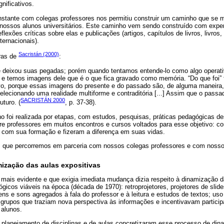
nificativos.
stante com colegas professores nos permitiu construir um caminho que se mo
 nossos alunos universitários. Este caminho vem sendo construído com exper
lexões críticas sobre elas e publicações (artigos, capítulos de livros, livros
ernacionais).
Sacristán (2000)
ras de
:
e deixou suas pegadas; porém quando tentamos entende-lo como algo operati
o e temos imagens dele que é o que fica gravado como memória. “Do que foi” 
ivo, porque essas imagens do presente e do passado são, de alguma maneira,
lecionando uma realidade multiforme e contraditória [...] Assim que o passa
SACRISTÁN 2000
uturo. (
, p. 37-38).
o foi realizada por etapas, com estudos, pesquisas, práticas pedagógicas d
ntre professores em muitos encontros e cursos voltados para esse objetivo: c
com sua formação e fizeram a diferença em suas vidas.
 que percorremos em parceria com nossos colegas professores e com nosso
mização das aulas expositivas
mais evidente e que exigia imediata mudança dizia respeito à dinamização 
gicos viáveis na época (década de 1970): retroprojetores, projetores de slide
s e sons agregados à fala do professor e à leitura e estudos de textos; uso
grupos que traziam nova perspectiva às informações e incentivavam partici
 alunos.
planejamento de disciplinas e de aulas concretizaram esse processo de din