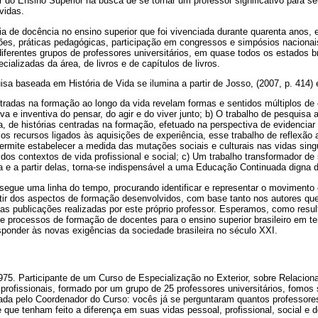
r do Ensino Superior na busca de se tornar um professor significativo para s
vidas.
a de docência no ensino superior que foi vivenciada durante quarenta anos,
ões, práticas pedagógicas, participação em congressos e simpósios nacionai
iferentes grupos de professores universitários, em quase todos os estados b
cializadas da área, de livros e de capítulos de livros.
sa baseada em História de Vida se ilumina a partir de Josso, (2007, p. 414)
tradas na formação ao longo da vida revelam formas e sentidos múltiplos de 
ativa e inventiva do pensar, do agir e do viver junto; b) O trabalho de pesquisa 
da, de histórias centradas na formação, efetuado na perspectiva de evidenciar
os recursos ligados às aquisições de experiência, esse trabalho de reflexão a 
ermite estabelecer a medida das mutações sociais e culturais nas vidas singu
dos contextos de vida profissional e social; c) Um trabalho transformador de s
da e a partir delas, torna-se indispensável a uma Educação Continuada digna
segue uma linha do tempo, procurando identificar e representar o movimento
tir dos aspectos de formação desenvolvidos, com base tanto nos autores que
 publicações realizadas por este próprio professor. Esperamos, como resulta
re processos de formação de docentes para o ensino superior brasileiro em 
ponder às novas exigências da sociedade brasileira no século XXI.
5. Participante de um Curso de Especialização no Exterior, sobre Relaci
rofissionais, formado por um grupo de 25 professores universitários, fomos 
ada pelo Coordenador do Curso: vocês já se perguntaram quantos professor
 que tenham feito a diferença em suas vidas pessoal, profissional, social e