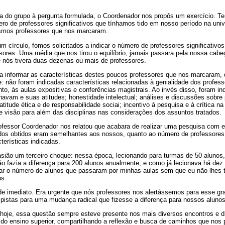
va do grupo à pergunta formulada, o Coordenador nos propôs um exercício. T
ro de professores significativos que tínhamos tido em nosso período na uni
esmos professores que nos marcaram.
 círculo, fomos solicitados a indicar o número de professores significativo
ssores. Uma média que nos tirou o equilíbrio, jamais passara pela nossa cab
nós tivera duas dezenas ou mais de professores.
a informar as características destes poucos professores que nos marcara
 não foram indicadas características relacionadas à genialidade dos profes
o, às aulas expositivas e conferências magistrais. Ao invés disso, foram ind
inavam e suas atitudes; honestidade intelectual; análises e discussões sobr
 atitude ética e de responsabilidade sociai; incentivo à pesquisa e à crítica n
e visão para além das disciplinas nas considerações dos assuntos tratados.
ofessor Coordenador nos relatou que acabara de realizar uma pesquisa com e
ados obtidos eram semelhantes aos nossos, quanto ao número de professores 
terísticas indicadas.
asião um terceiro choque: nessa época, lecionando para turmas de 50 alunos
o fazia a diferença para 200 alunos anualmente, e como já lecionava há dez
ar o número de alunos que passaram por minhas aulas sem que eu não lhes 
as.
 de imediato. Era urgente que nós professores nos alertássemos para esse gr
pistas para uma mudança radical que fizesse a diferença para nossos alunos
 hoje, essa questão sempre esteve presente nos mais diversos encontros e d
 do ensino superior, compartilhando a reflexão e busca de caminhos que no