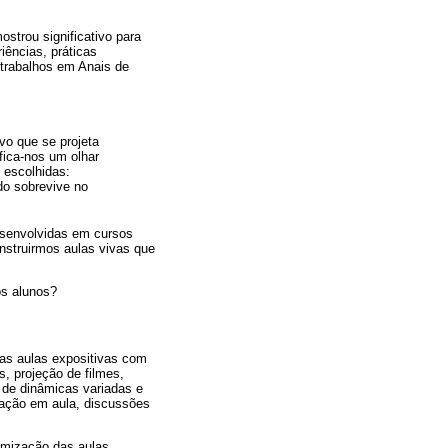
strou significativo para
iências, práticas
, trabalhos em Anais de
vo que se projeta
fica-nos um olhar
 escolhidas:
do sobrevive no
esenvolvidas em cursos
onstruirmos aulas vivas que
s alunos?
das aulas expositivas com
s, projeção de filmes,
 de dinâmicas variadas e
pação em aula, discussões
amização das aulas