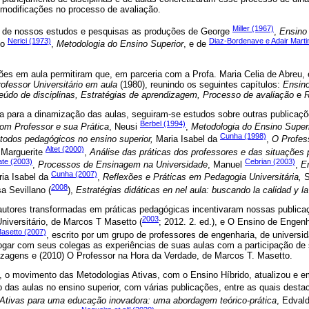
 modificações no processo de avaliação.
Miller (1967)
 de nossos estudos e pesquisas as produções de George
,
Ensino
Nerici (1973)
Diaz-Bordenave e Adair Marti
eo
,
Metodologia do Ensino Superior
, e de
ões em aula permitiram que, em parceria com a Profa. Maria Celia de Abreu,
ofessor Universitário em aula
(1980), reunindo os seguintes capítulos:
Ensin
eúdo de disciplinas, Estratégias de aprendizagem, Processo de avaliação
e
R
 para a dinamização das aulas, seguiram-se estudos sobre outras publicaç
Berbel (1994)
om Professor e sua Prática
, Neusi
,
Metodologia do Ensino Superio
Cunha (1998)
odos pedagógicos no ensino superior,
Maria Isabel da
,
O Profess
Altet (2000)
 Marguerite
,
Análise das práticas dos professores e das situações
ate (2003)
Cebrian (2003)
,
Processos de Ensinagem na Universidade
, Manuel
,
En
Cunha (2007)
ria Isabel da
,
Reflexões e Práticas em Pedagogia Universitária,
S
2008
a Sevillano (
),
Estratégias didáticas en nel aula: buscando la calidad y l
autores transformadas em práticas pedagógicas incentivaram nossas public
2003
niversitário, de Marcos T Masetto (
; 2012. 2. ed.), e O Ensino de Engenh
asetto (2007)
, escrito por um grupo de professores de engenharia, de universi
alogar com seus colegas as experiências de suas aulas com a participação de
izagens e (2010) O Professor na Hora da Verdade, de Marcos T. Masetto.
I, o movimento das Metodologias Ativas, com o Ensino Híbrido, atualizou e 
 das aulas no ensino superior, com várias publicações, entre as quais desta
Ativas para uma educação inovadora: uma abordagem teórico-prática
, Edval