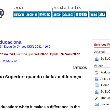
Educacional
Serviços P
-3483
versão On-line
ISSN
1981-416X
Journal
.22 no.74 Curitiba jul./set 2022 Epub 19-Nov-2022
SciELO
6x.22.074.ao04
Artigo
ARTIGOS
Portug
o Superior: quando ela faz a diferença
Artigo
Como c
SciELO
Traduç
Enviar 
ducation: when it makes a difference in the