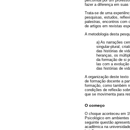
percorrida por um professo
fazer a diferença em suas 
Trata-se de uma experiênci
pesquisas, estudos, reflex
palestras, encontros com d
de artigos em revistas espe
A metodologia desta pesqui
a) As narrações cen
singular-plural, cri
das histórias de vi
heranças, os múltipl
da formação de si p
las com a evolução 
das histórias de vi
A organização deste texto 
de formação docente a par
formação, como também nas
condições de reflexão sob
que se movimenta para res
O começo
O choque aconteceu em 197
Psicológico em ambientes p
seguinte questão apresent
acadêmica na universidade