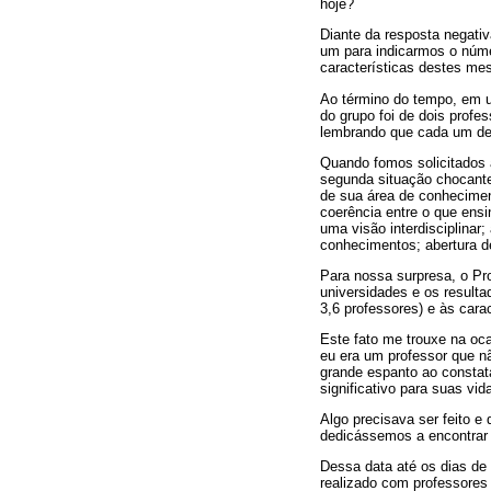
hoje?
Diante da resposta negati
um para indicarmos o núme
características destes m
Ao término do tempo, em um
do grupo foi de dois profe
lembrando que cada um de 
Quando fomos solicitados 
segunda situação chocante:
de sua área de conheciment
coerência entre o que ens
uma visão interdisciplinar;
conhecimentos; abertura d
Para nossa surpresa, o Pr
universidades e os result
3,6 professores) e às carac
Este fato me trouxe na oc
eu era um professor que nã
grande espanto ao constat
significativo para suas vid
Algo precisava ser feito e
dedicássemos a encontrar 
Dessa data até os dias de
realizado com professores