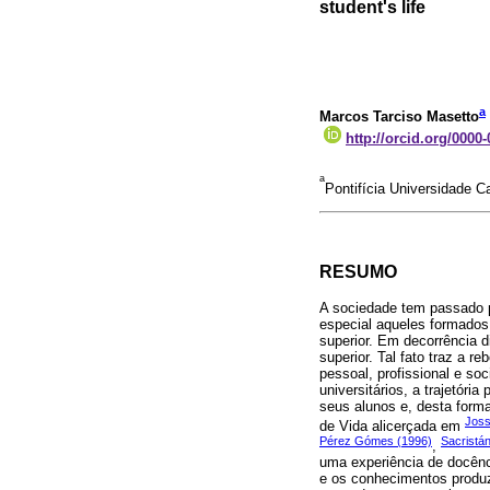
student's life
a
Marcos Tarciso Masetto
http://orcid.org/0000
a
Pontifícia Universidade C
RESUMO
A sociedade tem passado 
especial aqueles formados 
superior. Em decorrência d
superior. Tal fato traz a 
pessoal, profissional e soc
universitários, a trajetóri
seus alunos e, desta form
Joss
de Vida alicerçada em
Pérez Gómes (1996)
Sacristá
,
uma experiência de docênc
e os conhecimentos produz