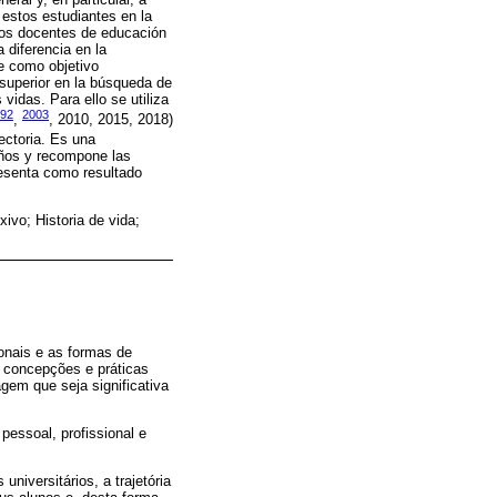
 estos estudiantes en la
 los docentes de educación
 diferencia en la
ne como objetivo
 superior en la búsqueda de
vidas. Para ello se utiliza
992
2003
,
, 2010, 2015, 2018)
ectoria. Es una
años y recompone las
resenta como resultado
xivo; Historia de vida;
onais e as formas de
s concepções e práticas
gem que seja significativa
essoal, profissional e
niversitários, a trajetória