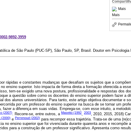
Compartilh
Mais
Mais
Permali
-0002-9892-3959
atólica de São Paulo (PUC-SP), São Paulo, SP, Brasil. Doutor em Psicologia 
por rápidas e constantes mudanças que desafiam os sujeitos que a compõe
no ensino superior. Isto impacta de forma direta a formação oferecida a ess
isso, tem-se exigido uma nova postura, profissionalidade e respostas dos do
reboque a questão sobre como os docentes do ensino superior podem fazer a d
ial dos alunos universitários. Para tanto, este artigo objetiva documentar e s
a percorrida por um professor do ensino superior na busca de se tornar um profe
a, fazer a diferença em suas vidas. Emprega-se, com esse intuito, a metodol
o (2007)
Masetto (1992
2003
. Recorre-se, entre outros, a
,
, 2010, 2015, 2018) Ca
n (2000)
Perrenoud (2002)
e
para recompor essa trajetória. Trata-se de uma (re)c
ia no ensino superior que foi vivenciada durante quarenta anos e recompõe a
idos para a construção de um professor significativo. Apresenta como result