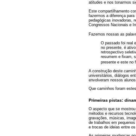
atitudes e nos tonarmos sig
Este compartilhamento con
fazermos a diferença para
pedagógicas inovadoras, ref
Congressos Nacionais e Int
Fazemos nossas as palav
O passado foi real 
no presente, é ativ
retrospectivo selet
resumem e fixam, se
presente e este no f
A construção deste caminh
universitários, diálogos e
envolveram nossos alunos 
Que caminhos foram estes
Primeiras pistas: dina
O aspecto que se mostrou 
métodos e recursos tecnoló
gravações, músicas, imagen
de trabalhos em pequenos 
e trocas de ideias entre os
As primeiras mudanças no 