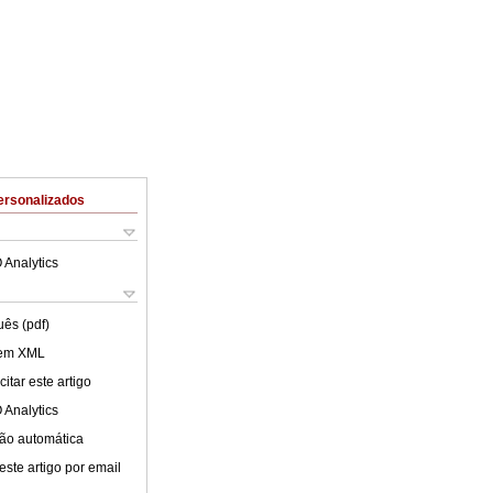
ersonalizados
 Analytics
uês (pdf)
 em XML
itar este artigo
 Analytics
ão automática
este artigo por email