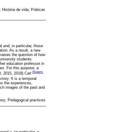
 História de vida; Práticas
 and, in particular, those
ation. As a result, a new
raises the question of how
university students.
gher education professor in
es. For this purpose, a
Rogers
0, 2015, 2018) Carl
ctory. It is a temporal
ses the experiences,
uch images of the past and
tory; Pedagogical practices
ral y, en particular, a