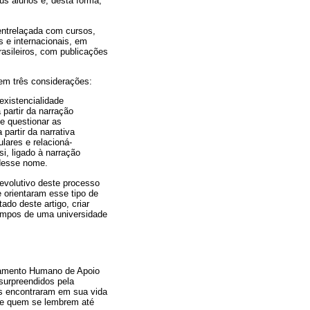
eus alunos e, desta forma,
 entrelaçada com cursos,
s e internacionais, em
rasileiros, com publicações
 em três considerações:
existencialidade
a partir da narração
 e questionar as
partir da narrativa
lares e relacioná-
i, ligado à narração
 desse nome.
 evolutivo deste processo
 orientaram esse tipo de
do deste artigo, criar
tempos de uma universidade
onamento Humano de Apoio
surpreendidos pela
es encontraram em sua vida
 de quem se lembrem até