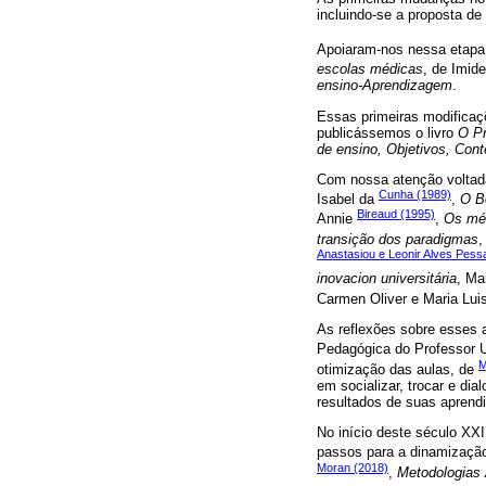
incluindo-se a proposta de
Apoiaram-nos nessa etapa
escolas médicas
, de Imid
ensino-Aprendizagem
.
Essas primeiras modificaç
publicássemos o livro
O Pr
de ensino, Objetivos, Cont
Com nossa atenção voltada
Cunha (1989)
Isabel da
,
O B
Bireaud (1995)
Annie
,
Os mét
transição dos paradigmas
,
Anastasiou e Leonir Alves Pess
inovacion universitária
, Ma
Carmen Oliver e Maria Luis
As reflexões sobre esses 
Pedagógica do Professor U
M
otimização das aulas, de
em socializar, trocar e di
resultados de suas aprend
No início deste século XX
passos para a dinamização
Moran (2018)
,
Metodologias 