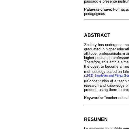
passado e presente instrum
Palavras-chave:
Formação 
pedagógicas.
ABSTRACT
Society has undergone rapi
graduated in higher educati
attitude, professionalism 
higher education professors
Therefore, this article aim
the quest to become a meani
methodology based on Life
(1972)
Sacristán and Pérez Gó
(re)constitution of a teach
research and knowledge pro
present, using them to proj
Keywords:
Teacher educati
RESUMEN
La sociedad ha sufrido cam