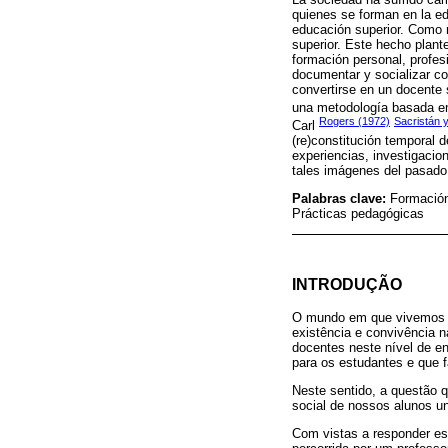
quienes se forman en la ed
educación superior. Como r
superior. Este hecho plant
formación personal, profesi
documentar y socializar co
convertirse en un docente s
una metodología basada en
Rogers (1972)
Sacristán 
Carl
(re)constitución temporal 
experiencias, investigacio
tales imágenes del pasado y
Palabras clave:
Formación 
Prácticas pedagógicas
INTRODUÇÃO
O mundo em que vivemos pa
existência e convivência n
docentes neste nível de en
para os estudantes e que 
Neste sentido, a questão 
social de nossos alunos un
Com vistas a responder est