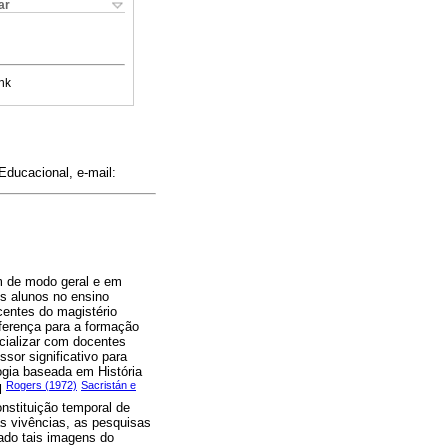
ar
nk
Educacional, e-mail:
m de modo geral e em
es alunos no ensino
centes do magistério
iferença para a formação
ocializar com docentes
ssor significativo para
ogia baseada em História
Rogers (1972)
Sacristán e
rl
onstituição temporal de
s vivências, as pesquisas
ado tais imagens do