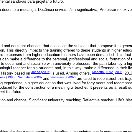
entalizando-as para projetar o futuro.
docente e mudança; Docência universitária significativa; Professor reflexivo;
d and constant changes that challenge the subjects that compose it in general
on. This directly impacts the training offered to these students in higher educ
and responses from higher education teachers have been demanded. This fact 
 can make a difference to the personal, professional and social formation of 
s to document and socialize with university professors, the path taken by a hi
ngful teacher for his students and, in this way, make a difference in their liv
Josso (2007)
Masetto (1992
2003
 History based on
is used. Among others,
,
, 201
mes (1996)
Sacristán (2000)
Perrenoud (2002)
,
and
are used to reconstruct this traje
ing experience in higher education that was lived for forty years and recompo
duced for the construction of a meaningful teacher. It presents as a result s
ect the future.
on and change; Significant university teaching; Reflective teacher; Life's his
bios rápidos y constantes que desafían a los sujetos que la componen en gene