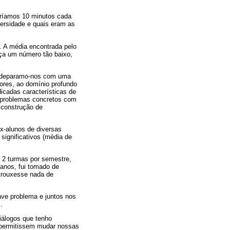
eríamos 10 minutos cada
versidade e quais eram as
s. A média encontrada pelo
eça um número tão baixo,
m, deparamo-nos com uma
sores, ao domínio profundo
icadas características de
e problemas concretos com
a construção de
x-alunos de diversas
significativos (média de
, 2 turmas por semestre,
 anos, fui tomado de
trouxesse nada de
ave problema e juntos nos
.
iálogos que tenho
s permitissem mudar nossas