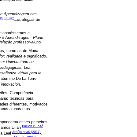
 e Aprendizagem nas
ns, (1978)
Estratégias de
 elaborássemos e
o e Aprendizagem, Plano
elação professor-aluno
.
ões, como as de Maria
r: realidade e significado,
or Universitário na
 pedagógicas,
Lea
señanza virtual para la
aturnino De La Torre,
a innovación
.
ações: Competência
aria: técnicas para
dades diferentes, motivados
 seus alunos e os
emponderou esses primeiros
Bacich e José
camos Lilian
Araújo
et alii
(2017)
da Leal
,