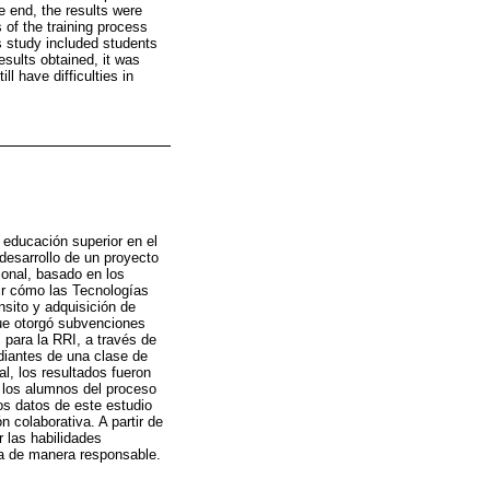
e end, the results were
 of the training process
s study included students
esults obtained, it was
ll have difficulties in
e educación superior en el
desarrollo de un proyecto
ional, basado en los
ir cómo las Tecnologías
sito y adquisición de
que otorgó subvenciones
 para la RRI, a través de
diantes de una clase de
al, los resultados fueron
 los alumnos del proceso
Los datos de este estudio
 colaborativa. A partir de
r las habilidades
ura de manera responsable.