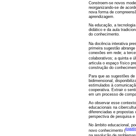
Constroem-se novos modelo
reorganizando-se de acord
nova forma de compreensão
aprendizagem.
Na educação, a tecnologia 
didático e da aula tradicio
do conhecimento.
Na docência interativa pre
primeira sugestão abrange 
conexões em rede; a tercei
colaborativos; a quinta e 
articula o espaço físico p
construção do conheciment
Para que as sugestões de 
bidimensional, disponibili
estimulados à comunicação
cooperativa. Extrair o sen
em um processo de compart
Ao observar esse contexto
educacionais na cibercult
diferenciadas e propostas
perspectiva de pesquisa e
No âmbito educacional, p
RAMÍR
novo conhecimento (
na resolução de problemas