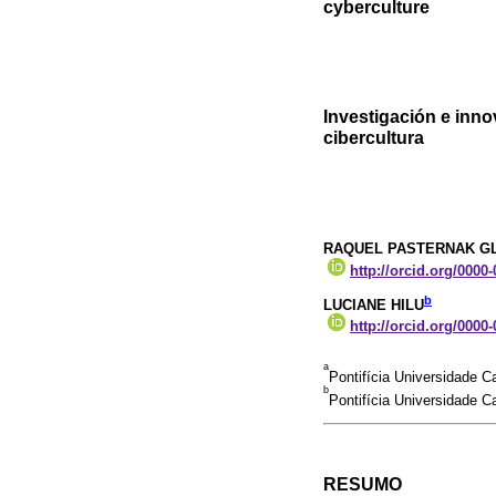
cyberculture
Investigación e inn
cibercultura
RAQUEL PASTERNAK GL
http://orcid.org/0000
b
LUCIANE HILU
http://orcid.org/0000
a
Pontifícia Universidade C
b
Pontifícia Universidade C
RESUMO