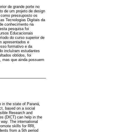
rior de grande porte no
to de um projeto de design
m como pressuposto os
as Tecnologias Digitais da
 de conhecimento na
esta pesquisa foi
cursos Educacionais
íodo do curso superior de
am apresentados e
sso formativo e da
do incluíram estudantes
tados obtidos, foi
as, mas que ainda possuem
n in the state of Paraná,
ct, based on a social
nsible Research and
s (DICT) can help in the
 way. The international
omote skills for RRI,
ents from a 5th period