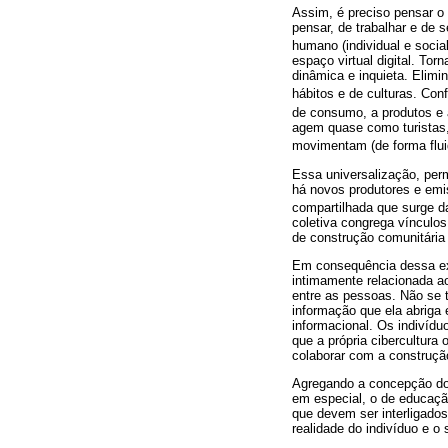
Assim, é preciso pensar o 
pensar, de trabalhar e de 
humano (individual e social)
espaço virtual digital. To
dinâmica e inquieta. Elimi
hábitos e de culturas. Co
de consumo, a produtos e 
agem quase como turistas,
movimentam (de forma fluid
Essa universalização, perm
há novos produtores e emis
compartilhada que surge d
coletiva congrega vínculos
de construção comunitária 
Em consequência dessa exp
intimamente relacionada a
entre as pessoas. Não se 
informação que ela abriga
informacional. Os indivíd
que a própria cibercultura 
colaborar com a construçã
Agregando a concepção do 
em especial, o de educaçã
que devem ser interligados
realidade do indivíduo e o