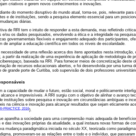
 sejam criativos e gerem novos conhecimentos e inovações.
iante do momento disruptivo do mundo atual, torna-se, pois, relevante para 
tes e de instituições, sendo a pesquisa elemento essencial para um posicio
 mudanças diárias.
iva de RRI tem o intuito de responder a esta demanda, mas refletindo criti
 e/ou os dados pesquisados, envolvendo a ética e a integridade na pesquisa,
íticas governamentais flexíveis e engajamento adequado dos participantes, o
ém de ampliar a educação científica em todos os níveis de escolaridade.
 necessidade de uma reflexão acerca dos itens apontados nesta introdução, 
r, a partir da realização de uma experiência de aplicação de metodologia de p
 ciberespaço, baseada na RRI. Para fornecer meios de concretização deste ob
criação de recursos educacionais abertos, e foi desenvolvida por uma turma
e de grande porte de Curitiba, sob supervisão de dois professores universitári
responsáveis
êm a capacidade de mudar o futuro, estão social, moral e politicamente interli
alcance e imprevisíveis. A RRI surgiu com o objetivo de alinhar o avanço te
de instituições sobre pesquisa e inovação em circunstâncias ambíguas e incert
eis na ciência e inovação para alcançar resultados que sejam eticamente ace
I-PRACTICE, 2016
).
e aparelha a sociedade para uma compreensão mais adequada de benefícios
 e das inovações próprias da atualidade, a qual instaura novas formas de co
ativa mudança paradigmática iniciada no século XX, teorizada como paradigm
digma, promoveram-se as relações entre o todo e o indivíduo, que passaram a