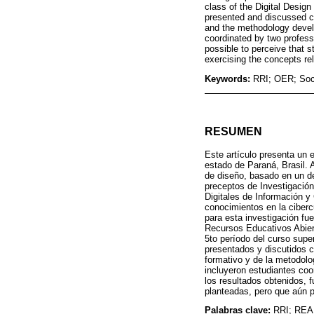
class of the Digital Desig
presented and discussed co
and the methodology develo
coordinated by two professo
possible to perceive that st
exercising the concepts re
Keywords:
RRI; OER; Soci
RESUMEN
Este artículo presenta un e
estado de Paraná, Brasil. 
de diseño, basado en un de
preceptos de Investigación
Digitales de Información y
conocimientos en la ciberc
para esta investigación fu
Recursos Educativos Abiert
5to período del curso super
presentados y discutidos c
formativo y de la metodolog
incluyeron estudiantes coo
los resultados obtenidos, f
planteadas, pero que aún p
Palabras clave:
RRI; REA;