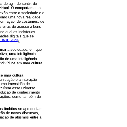
 de agir, de sentir, de
 virtual. O comportamento
exão entre a sociedade e o
o como uma nova realidade
informação, de costumes, de
barreiras de acesso a bens
, na qual os indivíduos
ades digitais que se
NDADE, 2020
).
ormar a sociedade, em que
tiva, uma inteligência
ção de uma inteligência
 indivíduos em uma cultura
se uma cultura
unicação e a interação
e uma imensidão de
truírem esse universo
rodução de conhecimento
nformações, como também de
ros âmbitos se apresentam,
ção de novos discursos,
riação de abismos entre a