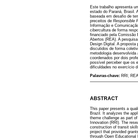
Este trabalho apresenta um
estado do Paraná, Brasil.
baseada em desafio de tem
preceitos de
Responsible 
Informação e Comunicação 
cibercultura de forma resp
financiado pela Comissão 
Abertos (REA). A pesquisa
Design Digital. A proposta
discutidos de forma colet
metodologia desenvolvida 
coordenados por dois profe
possível perceber que os 
dificuldades no exercício 
Palavras-chave:
RRI; REA;
ABSTRACT
This paper presents a quali
Brazil. It analyzes the app
theme challenge as part of
Innovation (RRI). The rese
construction of transit ski
project that provided grant
through Open Educational R