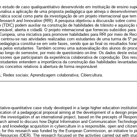
 estudo de caso qualiquantitativo desenvolvido em instituição de ensino supe
 Analisa a aplicação de uma proposta pedagógica que almeja o desenvolvimen
ática social como parte da investigação de um projeto internacional que te
Research and Innovation
(RRI). A pesquisa objetivou a discussão sobre como 
(TDIC) podem auxiliar na construção de habilidades de trânsito e aquisição
onsável, aberta e cidadã. O projeto internacional que forneceu subsídios para 
Europeia, uma iniciativa para promover habilidades para RRI por meio de Re
 centrou-se nas atividades realizadas com estudantes de uma turma de 5º per
 pedagógica constitui-se em sete fases, sendo que ao final os resultados for
iva pelos estudantes. Também ocorreu uma autoavaliação dos alunos do proce
ao longo do semestre, por meio de questionário
on-line
. Os dados deste estu
ssores que participaram da experiência colaborativa de coprodução. Dos resul
estudantes entendem a importância da construção das habilidades levantad
dos conceitos relativos à abertura de forma responsável.
 Redes sociais; Aprendizagem colaborativa; Cibercultura.
tative-quantitative case study developed in a large higher education institutio
lication of a pedagogical proposal aiming at the development of a design proje
 the investigation of an international project, based on the precepts of Respo
arch aimed to discuss how Digital Information and Communication Technologie
lls and knowledge acquisition in cyberculture in a responsible, open and citizen
s for this research was funded by the European Commission, an initiative to pr
esources (OER). The research focused on the activities carried out with stud