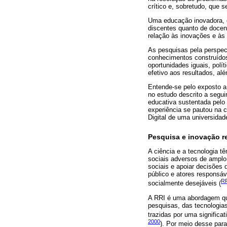
crítico e, sobretudo, que
Uma educação inovadora, d
discentes quanto de docen
relação às inovações e às
As pesquisas pela perspect
conhecimentos construídos
oportunidades iguais, pol
efetivo aos resultados, al
Entende-se pelo exposto a
no estudo descrito a segui
educativa sustentada pelo
experiência se pautou na 
Digital de uma universidad
Pesquisa e inovação 
A ciência e a tecnologia t
sociais adversos de amplo 
sociais e apoiar decisões 
público e atores responsáv
RR
socialmente desejáveis (
A RRI é uma abordagem qu
pesquisas, das tecnologias
trazidas por uma signific
2000
). Por meio desse para