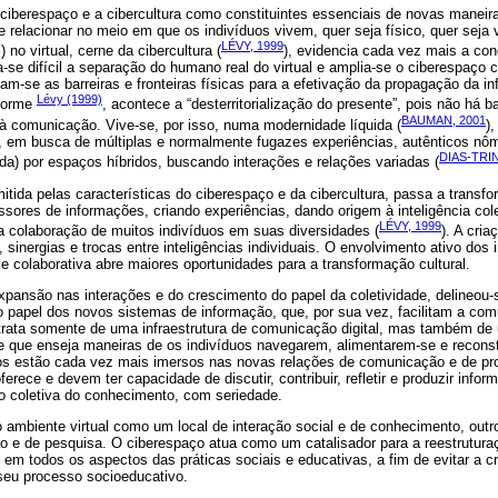
ciberespaço e a cibercultura como constituintes essenciais de novas maneiras
se relacionar no meio em que os indivíduos vivem, quer seja físico, quer seja
LÉVY, 1999
 no virtual, cerne da cibercultura (
), evidencia cada vez mais a con
rna-se difícil a separação do humano real do virtual e amplia-se o ciberespaç
nam-se as barreiras e fronteiras físicas para a efetivação da propagação da 
Lévy (1999)
nforme
, acontece a “desterritorialização do presente”, pois não há 
BAUMAN, 2001
à comunicação. Vive-se, por isso, numa modernidade líquida (
)
 em busca de múltiplas e normalmente fugazes experiências, autênticos nôm
DIAS-TRI
a) por espaços híbridos, buscando interações e relações variadas (
itida pelas características do ciberespaço e da cibercultura, passa a transf
sores de informações, criando experiências, dando origem à inteligência cole
LÉVY, 1999
a colaboração de muitos indivíduos em suas diversidades (
). A cria
, sinergias e trocas entre inteligências individuais. O envolvimento ativo dos
e colaborativa abre maiores oportunidades para a transformação cultural.
ansão nas interações e do crescimento do papel da coletividade, delineou-
o papel dos novos sistemas de informação, que, por sua vez, facilitam a com
trata somente de uma infraestrutura de comunicação digital, mas também d
 e que enseja maneiras de os indivíduos navegarem, alimentarem-se e recons
uos estão cada vez mais imersos nas novas relações de comunicação e de p
oferece e devem ter capacidade de discutir, contribuir, refletir e produzir i
o coletiva do conhecimento, com seriedade.
ambiente virtual como um local de interação social e de conhecimento, out
o e de pesquisa. O ciberespaço atua como um catalisador para a reestrutura
 em todos os aspectos das práticas sociais e educativas, a fim de evitar a c
 seu processo socioeducativo.