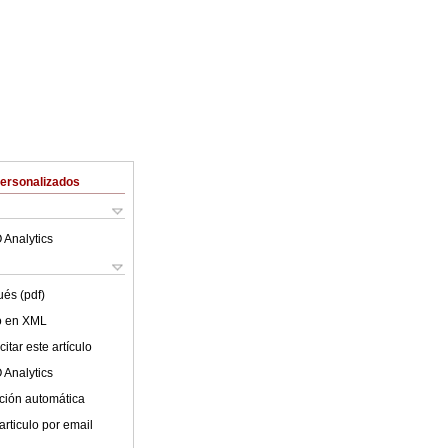
Personalizados
 Analytics
ués (pdf)
lo en XML
itar este artículo
 Analytics
ción automática
articulo por email