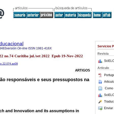
Educacional
Servicios 
3483
versión On-line
ISSN
1981-416X
Revista
.22 no.74 Curitiba jul./set 2022 Epub 19-Nov-2022
SciELO
6x.22.074.ao09
Articulo
ARTIGOS
Portug
ção responsáveis e seus pressupostos na
Articu
Como c
SciELO
Traduc
Enviar 
h and Innovation and its assumptions in