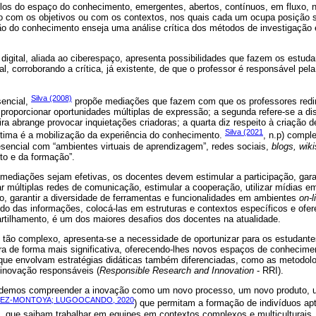
s do espaço do conhecimento, emergentes, abertos, contínuos, em fluxo, n
o com os objetivos ou com os contextos, nos quais cada um ocupa posição si
 do conhecimento enseja uma análise crítica dos métodos de investigação 
digital, aliada ao ciberespaço, apresenta possibilidades que fazem os estuda
nal, corroborando a crítica, já existente, de que o professor é responsável pe
Silva (2008)
sencial,
propõe mediações que fazem com que os professores redi
proporcionar oportunidades múltiplas de expressão; a segunda refere-se a di
ra abrange provocar inquietações criadoras; a quarta diz respeito à criação d
Silva (2021
última é a mobilização da experiência do conhecimento.
, n.p) compl
resencial com “ambientes virtuais de aprendizagem”, redes sociais,
blogs, wiki
o e da formação”.
mediações sejam efetivas, os docentes devem estimular a participação, gar
zar múltiplas redes de comunicação, estimular a cooperação, utilizar mídias 
, garantir a diversidade de ferramentas e funcionalidades em ambientes
on-l
tido das informações, colocá-las em estruturas e contextos específicos e ofe
ilhamento, é um dos maiores desafios dos docentes na atualidade.
 tão complexo, apresenta-se a necessidade de oportunizar para os estudant
ura de forma mais significativa, oferecendo-lhes novos espaços de conhecime
 que envolvam estratégias didáticas também diferenciadas, como as metodolo
 inovação responsáveis (
Responsible Research and Innovation
- RRI).
odemos compreender a inovação como um novo processo, um novo produto, 
EZ-MONTOYA; LUGOOCANDO, 2020
) que permitam a formação de indivíduos apt
, que saibam trabalhar em equipes em contextos complexos e multiculturai