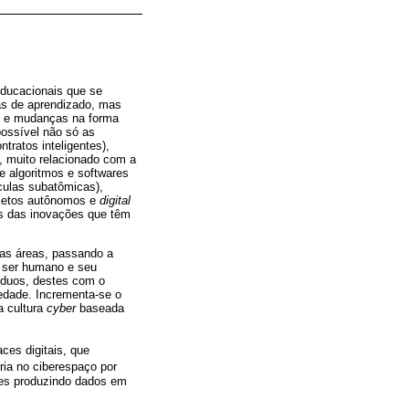
educacionais que se
as de aprendizado, mas
s e mudanças na forma
possível não só as
ratos inteligentes),
, muito relacionado com a
e algoritmos e softwares
culas subatômicas),
objetos autônomos e
digital
as das inovações que têm
as áreas, passando a
o ser humano e seu
íduos, destes com o
iedade. Incrementa-se o
a cultura
cyber
baseada
ces digitais, que
ária no ciberespaço por
ões produzindo dados em