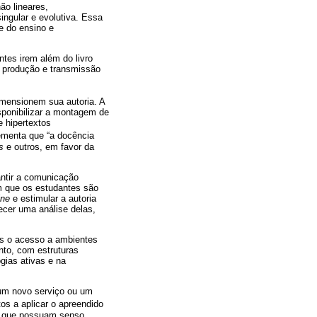
ão lineares,
ngular e evolutiva. Essa
e do ensino e
ntes irem além do livro
la produção e transmissão
mensionem sua autoria. A
sponibilizar a montagem de
e hipertextos
ementa que “a docência
s
e outros, em favor da
antir a comunicação
em que os estudantes são
ine
e estimular a autoria
recer uma análise delas,
es o acesso a ambientes
nto, com estruturas
gias ativas e na
um novo serviço ou um
os a aplicar o apreendido
s, que possuam senso