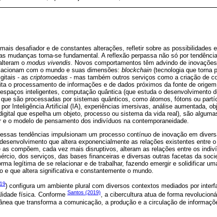
is desafiador e de constantes alterações, refletir sobre as possibilidades 
s mudanças torna-se fundamental. A reflexão perpassa não só por tendênci
alteram o
modus vivendis
. Novos comportamentos têm advindo de inovaçõe
elacionam com o mundo e suas dimensões:
blockchain
(tecnologia que torna 
itais - as
criptomoedas
- mas também outros serviços como a criação de cont
lita o processamento de informações e de dados próximos da fonte de origem
, espaços inteligentes, computação quântica (que estuda o desenvolvimento d
ue são processadas por sistemas quânticos, como átomos, fótons ou partí
por Inteligência Artificial (IA), experiências imersivas, análise aumentada, 
igital que espelha um objeto, processo ou sistema da vida real), são algum
r e o modelo de pensamento dos indivíduos na contemporaneidade.
 essas tendências impulsionam um processo contínuo de inovação em divers
e desenvolvimento que altera exponencialmente as relações existentes entre 
 as compõem, cada vez mais disruptivos, alteram as relações entre os indiv
rcio, dos serviços, das bases financeiras e diversas outras facetas da soc
a legítima de se relacionar e de trabalhar, fazendo emergir e solidificar um
o e que altera significativa e constantemente o mundo.
19
) configura um ambiente plural com diversos contextos mediados por interfa
Santos (2019)
alidade física. Conforme
, a cibercultura atua de forma revolucion
ânea que transforma a comunicação, a produção e a circulação de informaç