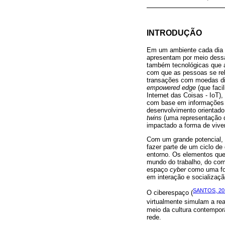
INTRODUÇÃO
Em um ambiente cada dia ma
apresentam por meio dessa
também tecnológicas que 
com que as pessoas se r
transações com moedas dig
empowered edge
(que faci
Internet das Coisas - IoT)
com base em informações q
desenvolvimento orientado 
twins
(uma representação d
impactado a forma de vive
Com um grande potencial,
fazer parte de um ciclo d
entorno. Os elementos que
mundo do trabalho, do comé
espaço
cyber
como uma form
em interação e socializaçã
SANTOS, 20
O ciberespaço (
virtualmente simulam a re
meio da cultura contempor
rede.