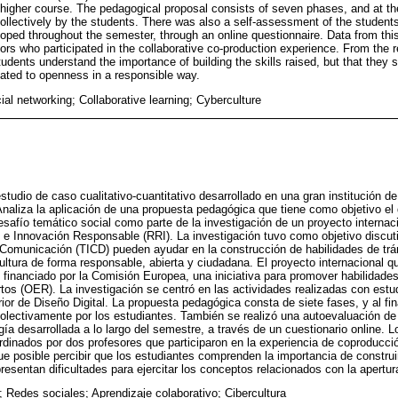
n higher course. The pedagogical proposal consists of seven phases, and at th
llectively by the students. There was also a self-assessment of the students
ped throughout the semester, through an online questionnaire. Data from thi
rs who participated in the collaborative co-production experience. From the r
udents understand the importance of building the skills raised, but that they sti
lated to openness in a responsible way.
al networking; Collaborative learning; Cyberculture
studio de caso cualitativo-cuantitativo desarrollado en una gran institución d
Analiza la aplicación de una propuesta pedagógica que tiene como objetivo el 
safío temático social como parte de la investigación de un proyecto internac
 e Innovación Responsable (RRI). La investigación tuvo como objetivo discut
 Comunicación (TICD) pueden ayudar en la construcción de habilidades de trán
ultura de forma responsable, abierta y ciudadana. El proyecto internacional 
e financiado por la Comisión Europea, una iniciativa para promover habilidades
os (OER). La investigación se centró en las actividades realizadas con estu
ior de Diseño Digital. La propuesta pedagógica consta de siete fases, y al fin
olectivamente por los estudiantes. También se realizó una autoevaluación de
ía desarrollada a lo largo del semestre, a través de un cuestionario online. 
rdinados por dos profesores que participaron en la experiencia de coproducción
ue posible percibir que los estudiantes comprenden la importancia de construi
resentan dificultades para ejercitar los conceptos relacionados con la apert
 Redes sociales; Aprendizaje colaborativo; Cibercultura