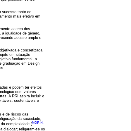
o sucesso tanto de
namento mais efetivo em
camente acerca dos
 a igualdade de gênero,
ferecendo acesso amplo e
objetivada e concretizada
rojeto em situação
jetivo fundamental, a
 de graduação em Design
os.
gadas e podem ter efeitos
cnológico com valores
as. A RRI aspira incluir o
itáveis, sustentáveis e
 e de riscos das
nfiguração da sociedade,
MORIN,
a da complexidade (
 dialogar; religaram-se os