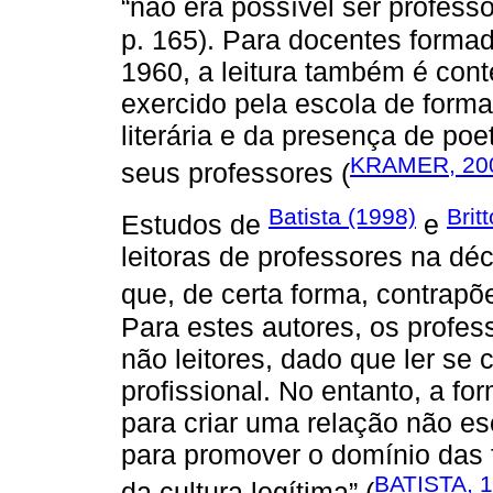
“não era possível ser professo
p. 165). Para docentes forma
1960, a leitura também é con
exercido pela escola de forma
literária e da presença de po
KRAMER, 20
seus professores (
Batista (1998)
Brit
Estudos de
e
leitoras de professores na d
que, de certa forma, contrap
Para estes autores, os prof
não leitores, dado que ler se 
profissional. No entanto, a for
para criar uma relação não esc
para promover o domínio das 
BATISTA, 
da cultura legítima” (