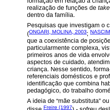
formação em relação a crian
realização de funções de
take
dentro da família.
Pesquisas que investigam o co
ONGARI, MOLINA, 2003
NASCIM
(
;
que a coexistência de posiçõe
particularmente complexa, vi
primeiros anos de vida envol
aspectos de cuidado, atendim
criança. Nesse sentido, forma
referenciais domésticos e pr
identificação que combina hab
pedagógico, do trabalho dom
A ideia de “mãe substituta” ou
Freire (1997
disse
) - sofreu de