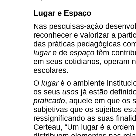
Lugar e Espaço
Nas pesquisas-ação desenvol
reconhecer e valorizar a part
das práticas pedagógicas com 
lugar
e de
espaço
têm contrib
em seus cotidianos, operam n
escolares.
O
lugar
é o ambiente instituc
os seus
usos
já estão definid
praticado
, aquele em que os s
subjetivas que os sujeitos es
ressignificando as suas finali
Certeau, “Um lugar é a ordem 
distribuem elementos nas rela