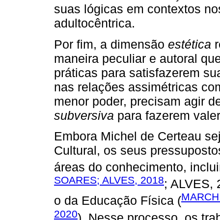
suas lógicas em contextos no
adultocêntrica.
Por fim, a dimensão
estética
r
maneira peculiar e autoral q
práticas para satisfazerem su
nas relações assimétricas co
menor poder, precisam agir 
subversiva
para fazerem valer
Embora Michel de Certeau sej
Cultural, os seus pressupostos
áreas do conhecimento, incl
SOARES; ALVES, 2018
; ALVES, 
MARCHI
o da Educação Física (
2020
). Nesse processo, os tra