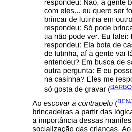
respondeu: Não, a gente b
com eles... eu quero ser f
brincar de lutinha em out
respondeu: Só pode brinca
tia não pode ver. Eu falei:
respondeu: Ela bota de cas
de lutinha, aí a gente vai 
entendeu? Em busca de sa
outra pergunta: E eu poss
na casinha? Eles me resp
BARBO
só gosta de gravar (
BENJ
Ao
escovar a contrapelo
(
brincadeiras a partir das lógi
a importância dessas manifes
socialização das crianças. Ao