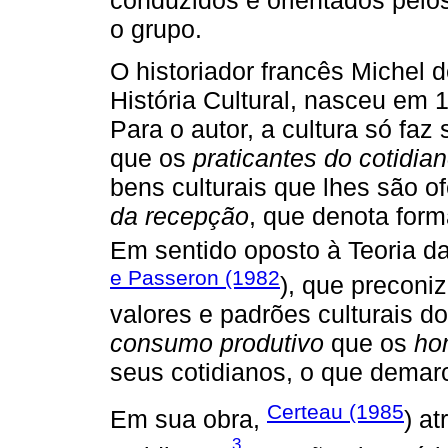
conduzidos e orientados pe
o grupo.
O historiador francês Michel
História Cultural, nasceu em 
Para o autor, a cultura só fa
que os
praticantes do cotidia
bens culturais que lhes são 
da recepção
, que denota form
Em sentido oposto à Teoria d
e Passeron (1982
), que preconi
valores e padrões culturais d
consumo produtivo
que os
ho
seus cotidianos, o que dema
Certeau (1985
Em sua obra,
) at
3