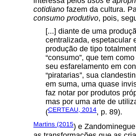
interessa pelos
usos
e
apropr
cotidiano
fazem da cultura. Pa
consumo produtivo
, pois, seg
[...] diante de uma produç
centralizada, espetacular 
produção de tipo totalment
“consumo”, que tem como c
seu esfarelamento em con
“piratarias”, sua clandest
em suma, uma quase invisi
faz notar por produtos próp
mas por uma arte de utili
CERTEAU, 2014
(
, p. 89).
Martins (2015
) e Zandominegue
as transformações que as cri