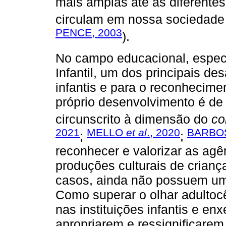
mais amplas até as diferente
circulam em nossa sociedade 
PENCE, 2003
).
No campo educacional, espec
Infantil, um dos principais des
infantis e para o reconhecime
próprio desenvolvimento é de
circunscrito à dimensão do
co
2021
MELLO
et al
., 2020
BARBOS
;
;
reconhecer e valorizar as agên
produções culturais de crian
casos, ainda não possuem um
Como superar o olhar adultocê
nas instituições infantis e en
apropriarem e ressignificarem