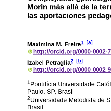
Morin más allá de la te
las aportaciones pedag
1
[a]
Maximina M. Freire
http://orcid.org/0000-0002-
2
[b]
Izabel Petraglia
http://orcid.org/0000-0002-
1
Pontifícia Universidade Cat
Paulo, SP, Brasil
2
Universidade Metodista de 
Brasil