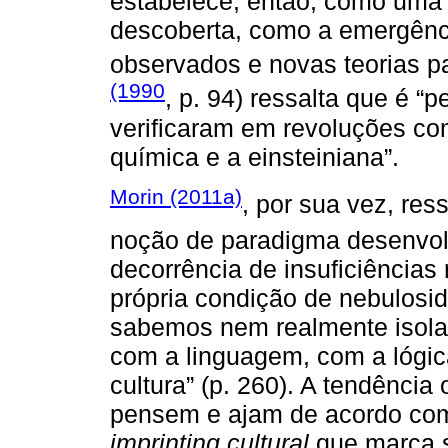
estabelece, então, como uma
descoberta, como a emergênc
observados e novas teorias p
(1990
, p. 94) ressalta que é “
verificaram em revoluções co
química e a einsteiniana”.
Morin (2011a)
, por sua vez, res
noção de paradigma desenvol
decorrência de insuficiência
própria condição de nebulosi
sabemos nem realmente isola
com a linguagem, com a lógic
cultura” (p. 260). A tendênci
pensem e ajam de acordo com
imprinting cultural
que marca s