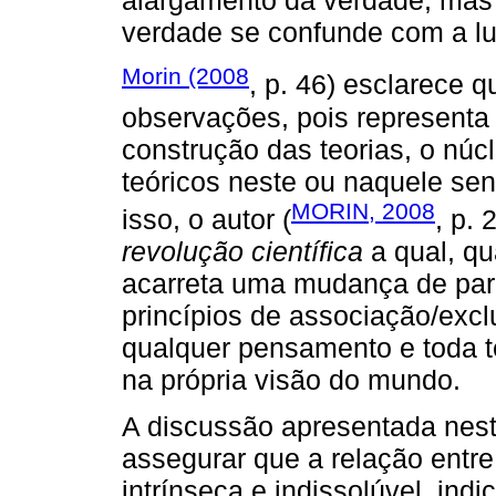
alargamento da verdade, mas
verdade se confunde com a lut
Morin (2008
, p. 46) esclarece 
observações, pois representa 
construção das teorias, o núc
teóricos neste ou naquele sen
MORIN, 2008
isso, o autor (
, p.
revolução científica
a qual, q
acarreta uma mudança de pa
princípios de associação/ex
qualquer pensamento e toda 
na própria visão do mundo.
A discussão apresentada nesta
assegurar que a relação entr
intrínseca e indissolúvel, in