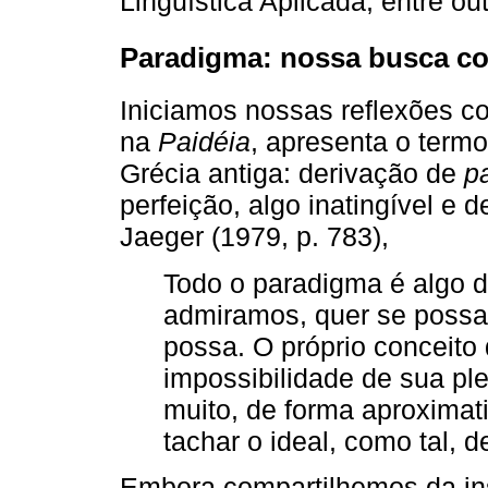
Linguística Aplicada, entre out
Paradigma: nossa busca co
Iniciamos nossas reflexões 
na
Paidéia
, apresenta o termo
Grécia antiga: derivação de
p
perfeição, algo inatingível e 
Jaeger (1979, p. 783),
Todo o paradigma é algo d
admiramos, quer se possa 
possa. O próprio conceito 
impossibilidade de sua pl
muito, de forma aproximati
tachar o ideal, como tal, d
Embora compartilhemos da ins