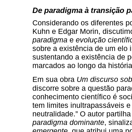
De paradigma à transição p
Considerando os diferentes p
Kuhn e Edgar Morin, discutimo
paradigma
e
evolução científi
sobre a existência de um elo 
sustentando a existência de 
marcados ao longo da história
Em sua obra
Um discurso sob
discorre sobre a questão par
conhecimento científico é soc
tem limites inultrapassáveis 
neutralidade.” O autor partil
paradigma dominante
, sinal
emergente
, que atribui uma n