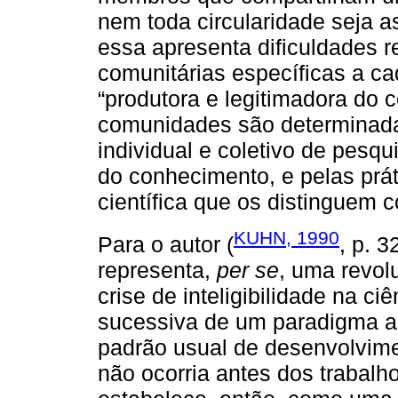
nem toda circularidade seja 
essa apresenta dificuldades r
comunitárias específicas a c
“produtora e legitimadora do c
comunidades são determinada
individual e coletivo de pesq
do conhecimento, e pelas prá
científica que os distinguem
KUHN, 1990
Para o autor (
, p. 
representa,
per se
, uma revol
crise de inteligibilidade na ci
sucessiva de um paradigma a o
padrão usual de desenvolvime
não ocorria antes dos trabal