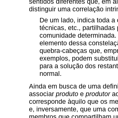
sentidos diferentes que, em 
distinguir uma correlação intr
De um lado, indica toda a 
técnicas, etc., partilhad
comunidade determinada. 
elemento dessa constelaç
quebra-cabeças que, emp
exemplos, podem substitui
para a solução dos restan
normal.
Ainda em busca de uma defin
associar
produto
e
produtor
ao
corresponde àquilo que os m
e, inversamente, que uma comu
membros que compartilham u