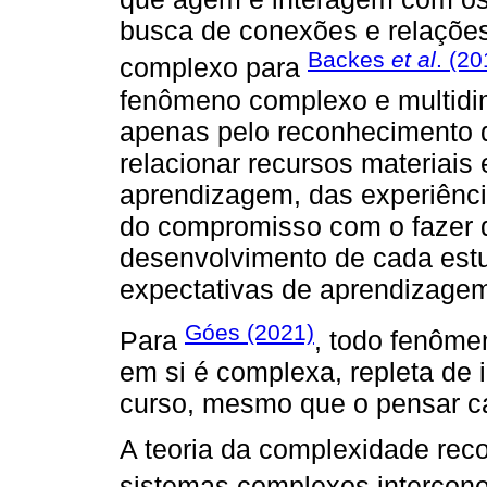
busca de conexões e relaçõe
Backes
et al
. (2
complexo para
fenômeno complexo e multidim
apenas pelo reconhecimento de
relacionar recursos materiai
aprendizagem, das experiência
do compromisso com o fazer 
desenvolvimento de cada est
expectativas de aprendizage
Góes (2021)
Para
, todo fenôme
em si é complexa, repleta de 
curso, mesmo que o pensar ca
A teoria da complexidade rec
sistemas complexos intercon