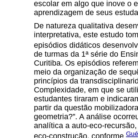
escolar em algo que inove o 
aprendizagem de seus estuda
De natureza qualitativa dese
interpretativa, este estudo t
episódios didáticos desenvol
de turmas da 1ª série do Ens
Curitiba. Os episódios refere
meio da organização de sequ
princípios da transdisciplinar
Complexidade, em que se utili
estudantes tiraram e indicara
partir da questão mobilizadora
geometria?”. A análise ocorr
analítica a auto-eco-recursão,
Gué
eco-construção, conforme