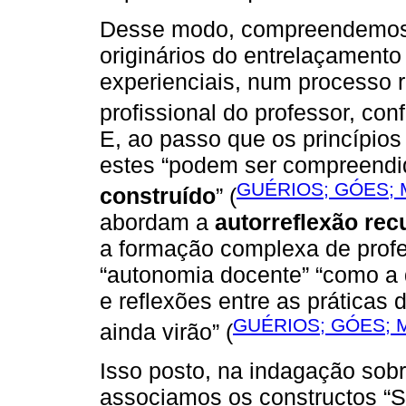
Desse modo, compreendemos q
originários do entrelaçament
experienciais, num processo re
profissional do professor, co
E, ao passo que os princípios
estes “podem ser compreend
GUÉRIOS; GÓES; 
construído
” (
abordam a
autorreflexão rec
a formação complexa de profe
“autonomia docente” “como a 
e reflexões entre as práticas
GUÉRIOS; GÓES; 
ainda virão” (
Isso posto, na indagação sob
associamos os constructos “Ser