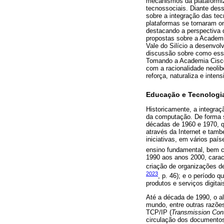
mecanismos da plataformiz
tecnossociais. Diante dess
sobre a integração das te
plataformas se tornaram o
destacando a perspectiva 
propostas sobre a Academi
Vale do Silício a desenvo
discussão sobre como essa
Tomando a Academia Cisco
com a racionalidade neoli
reforça, naturaliza e inte
Educação e Tecnologia
Historicamente, a integraç
da computação. De forma s
décadas de 1960 e 1970, qu
através da Internet e tam
iniciativas, em vários pa
ensino fundamental, bem c
1990 aos anos 2000, cara
criação de organizações d
2023
, p. 46); e o período
produtos e serviços digita
Até a década de 1990, o al
mundo, entre outras razõe
TCP/IP (
Transmission Contr
circulação dos documentos 