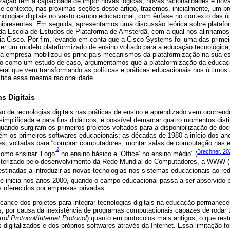
ação têm a capacidade de impor novas lógicas, novas racionalidades e nov
e contexto, nas próximas seções deste artigo, trazemos, inicialmente, um b
cnologias digitais no vasto campo educacional, com ênfase no contexto das 
nipresentes. Em seguida, apresentamos uma discussão teórica sobre platafo
da Escola de Estudos de Plataforma de Amsterdã, com a qual nos alinhamos p
a Cisco. Por fim, levando em conta que a Cisco Systems foi uma das prime
lver um modelo plataformizado de ensino voltado para a educação tecnológi
 empresa mobilizou os principais mecanismos da plataformização na sua es
 como um estudo de caso, argumentamos que a plataformização da educaçã
beral que vem transformando as políticas e práticas educacionais nos últim
nsifica essa mesma racionalidade.
s Digitais
ão de tecnologias digitais nas práticas de ensino e aprendizado vem ocorren
implificada e para fins didáticos, é possível demarcar quatro momentos dist
ando surgiram os primeiros projetos voltados para a disponibilização de doc
bém os primeiros softwares educacionais; as décadas de 1980 a início dos a
íses, voltadas para “comprar computadores, montar salas de computação nas e
2
Brechner, 20
omo ensinar ‘Logo’
no ensino básico e ‘Office’ no ensino médio” (
cterizado pelo desenvolvimento da Rede Mundial de Computadores, a WWW (
estinadas a introduzir as novas tecnologias nos sistemas educacionais ao re
 que inicia nos anos 2000, quando o campo educacional passa a ser absorvido
is oferecidos por empresas privadas.
cance dos projetos para integrar tecnologias digitais na educação permanece
s, por causa da inexistência de programas computacionais capazes de rodar 
ol Protocol/Internet Protocol
) quanto em protocolos mais antigos, o que restr
digitalizados e dos próprios softwares através da Internet. Essa limitação fo