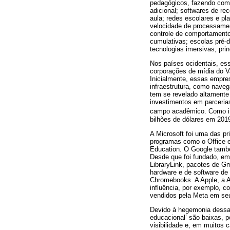
pedagógicos, fazendo com
adicional; softwares de re
aula; redes escolares e p
velocidade de processamen
controle de comportament
cumulativas; escolas pré-d
tecnologias imersivas, pri
Nos países ocidentais, ess
corporações de mídia do Va
Inicialmente, essas empre
infraestrutura, como nave
tem se revelado altamente
investimentos em parceri
campo acadêmico. Como 
bilhões de dólares em 20
A Microsoft foi uma das pr
programas como o Office e
Education. O Google també
Desde que foi fundado, em 
LibraryLink, pacotes de G
hardware e de software de
Chromebooks. A Apple, a 
influência, por exemplo, c
vendidos pela Meta em se
Devido à hegemonia dessa
educacional’ são baixas, p
visibilidade e, em muitos