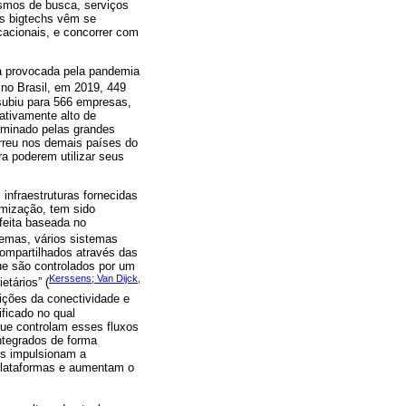
ismos de busca, serviços
as bigtechs vêm se
cacionais, e concorrer com
ia provocada pela pandemia
, no Brasil, em 2019, 449
subiu para 566 empresas,
ativamente alto de
ominado pelas grandes
orreu nos demais países do
a poderem utilizar seus
infraestruturas fornecidas
rmização, tem sido
feita baseada no
temas, vários sistemas
ompartilhados através das
ue são controlados por um
Kerssens; Van Dijck,
etários” (
ições da conectividade e
ficado no qual
que controlam esses fluxos
integrados de forma
les impulsionam a
plataformas e aumentam o