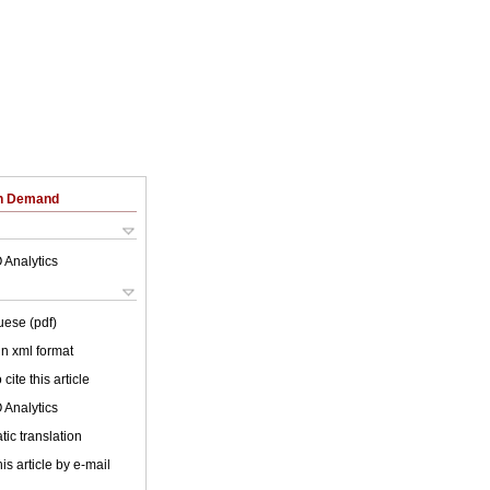
on Demand
 Analytics
uese (pdf)
 in xml format
cite this article
 Analytics
ic translation
is article by e-mail