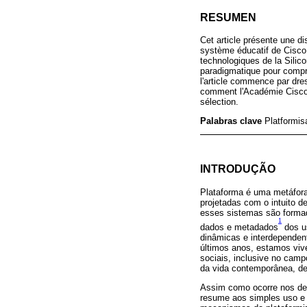
RESUMEN
Cet article présente une di
système éducatif de Cisco
technologiques de la Silic
paradigmatique pour compr
l'article commence par dre
comment l'Académie Cisco m
sélection.
Palabras clave
Platformis
INTRODUÇÃO
Plataforma é uma metáfora
projetadas com o intuito d
esses sistemas são formad
1
dados e metadados
dos u
dinâmicas e interdependen
últimos anos, estamos viv
sociais, inclusive no camp
da vida contemporânea, de
Assim como ocorre nos de
resume aos simples uso e 