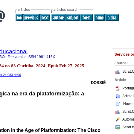
Educacional
Services 
3
On-line version
ISSN
1981-416X
Journal
.24 no.83 Curitiba 2024 Epub Feb 27, 2025
SciELO
6x.24.083.ds06
Article
DOSSIÊ
Portug
ica na era da plataformização: a
Article
How to 
SciELO
Automat
Send th
ion in the Age of Platformization: The Cisco