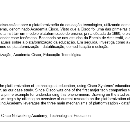
 discussão sobre a plataformização da educação tecnológica, utilizando com
tems, denominado Academia Cisco. Visto que a Cisco foi uma das primeiras
cio a instituir um modelo plataformizado de ensino, já na década de 1990, of
ender esse fenômeno. Baseando-se nos estudos da Escola de Amsterdã, o ar
tuais sobre a plataformização da educação. Em seguida, investiga como a
mos de plataformização - datatificação, comodificação e seleção.
mização; Academia Cisco; Educação Tecnológica.
s the platformization of technological education, using Cisco Systems' educat
 as our case study. Since Cisco was one of the first major tech companies t
es a prime example for understanding this phenomenon. Drawing on the studi
 we begin by offering an overview of current research on the platformization 
ing Academy leverages the three main mechanisms of platformization - dataf
n; Cisco Networking Academy; Technological Education.