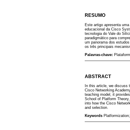
RESUMO
Este artigo apresenta uma
educacional da Cisco Sys
tecnologia do Vale do Silí
paradigmático para compre
um panorama dos estudos a
os três principais mecanis
Palavras-chave:
Platafor
ABSTRACT
In this article, we discus
Cisco Networking Academy,
teaching model, it provid
School of Platform Theory,
into how the Cisco Network
and selection.
Keywords
Platformizatio