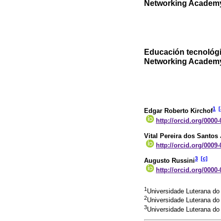
Networking Academ
Educación tecnológic
Networking Academ
1
[
Edgar Roberto Kirchof
http://orcid.org/0000
Vital Pereira dos Santos
http://orcid.org/0009
3
[c]
Augusto Russini
http://orcid.org/0000
1
Universidade Luterana do
2
Universidade Luterana do
3
Universidade Luterana do