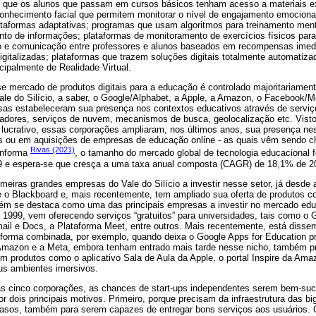
 que os alunos que passam em cursos básicos tenham acesso a materiais e
conhecimento facial que permitem monitorar o nível de engajamento emociona
lataformas adaptativas; programas que usam algoritmos para treinamento men
to de informações; plataformas de monitoramento de exercícios físicos para
o e comunicação entre professores e alunos baseados em recompensas imedi
igitalizadas; plataformas que trazem soluções digitais totalmente automatiza
ncipalmente de Realidade Virtual.
e mercado de produtos digitais para a educação é controlado majoritariamen
le do Silício, a saber, o Google/Alphabet, a Apple, a Amazon, o Facebook/Me
sas estabeleceram sua presença nos contextos educativos através de serviç
gadores, serviços de nuvem, mecanismos de busca, geolocalização etc. Visto
 lucrativo, essas corporações ampliaram, nos últimos anos, sua presença ne
as ou em aquisições de empresas de educação online - as quais vêm sendo 
Rivas (2021)
informa
, o tamanho do mercado global de tecnologia educacional f
19 e espera-se que cresça a uma taxa anual composta (CAGR) de 18,1% de 2
imeiras grandes empresas do Vale do Silício a investir nesse setor, já desd
 o Blackboard e, mais recentemente, tem ampliado sua oferta de produtos c
m se destaca como uma das principais empresas a investir no mercado educ
1999, vem oferecendo serviços “gratuitos” para universidades, tais como o 
mail e Docs, a Plataforma Meet, entre outros. Mais recentemente, está diss
 forma combinada, por exemplo, quando deixa o Google Apps for Education p
Amazon e a Meta, embora tenham entrado mais tarde nesse nicho, também p
om produtos como o aplicativo Sala de Aula da Apple, o portal Inspire da Amaz
us ambientes imersivos.
s cinco corporações, as chances de start-ups independentes serem bem-suc
or dois principais motivos. Primeiro, porque precisam da infraestrutura das 
 casos, também para serem capazes de entregar bons serviços aos usuários. 