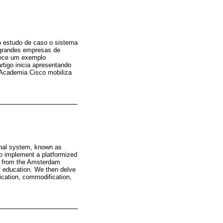
o estudo de caso o sistema
 grandes empresas de
erece um exemplo
tigo inicia apresentando
 Academia Cisco mobiliza
ional system, known as
o implement a platformized
es from the Amsterdam
of education. We then delve
ication, commodification,