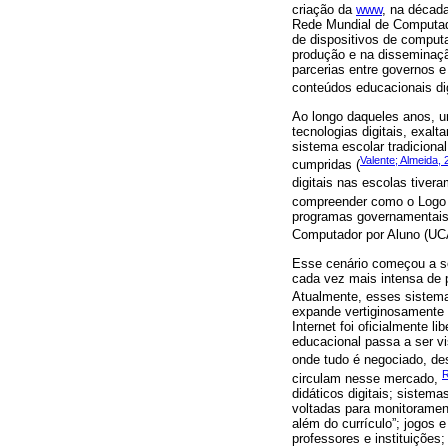
criação da
www
, na década
Rede Mundial de Computado
de dispositivos de compu
produção e na disseminaçã
parcerias entre governos 
conteúdos educacionais dig
Ao longo daqueles anos, 
tecnologias digitais, exal
sistema escolar tradicion
Valente; Almeida,
cumpridas (
digitais nas escolas tive
compreender como o Logo p
programas governamentais
Computador por Aluno (UCA
Esse cenário começou a se
cada vez mais intensa de p
Atualmente, esses sistema
expande vertiginosamente
Internet foi oficialmente 
educacional passa a ser v
onde tudo é negociado, des
R
circulam nesse mercado,
didáticos digitais; sistem
voltadas para monitorament
além do currículo”; jogos 
professores e instituiçõe