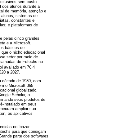
xclusivos sem custo
l dos alunos durante a
tal de memória, atenção e
 alunos; sistemas de
atas, constantes e
das; e plataformas de
te pelas cinco grandes
ta e a Microsoft.
os básicos de
 que o nicho educacional
sse setor por meio de
chamadas de Edtechs no
oi avaliado em 76,4
020 a 2027.
e a década de 1980, com
om o Microsoft 365
acional globalizado.
Google Scholar, o
eminando seus produtos de
ré-instalado em seus
rocuram ampliar sua
on, os aplicativos
edidas no ‘bazar
bigtechs para que consigam
Grande parte dos softwares