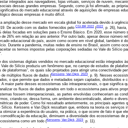
estar integrados aos navegadores, lojas virtuais, serviços de nuvem, mecan
 sociais dessas grandes empresas. Segundo, como já foi afirmado, as própri
significativa do mercado educacional através de aquisições de empresas edu
ógico dessas empresas é muito difícil.
 a ampliação desse mercado em escala global foi acelerada devido à urgênc
CGI.BR 2022
2022
019. De acordo com os dados fornecidos pelo
(
, p. 26), havia
% delas focadas em soluções para o Ensino Básico. Em 2020, esse número 
de 26% em relação ao ano anterior. Por outro lado, apesar desse número rel
ercado educacional do país, assim como ocorre em nível global, também é d
lício. Durante a pandemia, muitas redes de ensino no Brasil, assim como oc
ceitar os termos impostos pelas corporações sediadas no Vale do Silício par
”.
e dos sistemas digitais vendidos no mercado educacional estão integrados às 
Vale do Silício produziu um fenômeno que, no campo de estudos de platafo
de plataformas”, os quais são projetados para atingir uma conectividade per
Kerssens; Van Dijck, 2023
de múltiplos fluxos de dados (
, p. 9). Nesses ecossis
ados, o que permite que dados e metadados sejam captados, distribuídos e c
 A maior parte desses ecossistemas são intraoperacionais, o que significa q
analizar os fluxos de dados gerados em todo o ecossistema para ativos propri
sistemas fossem interoperacionais, as partes envolvidas conheceriam as cond
mos, criando-se, dessa forma, um ambiente descentralizado, aberto e diversi
étricas de poder. Como foi ressaltado anteriormente, os principais agentes 
 Silício. Kerssens e Van Dijck ressaltam que, embora na teoria os serviços 
a otimizar a experiência do usuário, na prática, o que ocorre de fato é que e
a comodificação da educação, diminuem a diversidade dos ecossistemas de 
Kerssens; Van Dijck, 2023
o ecossistema como um todo (
, p. 11).