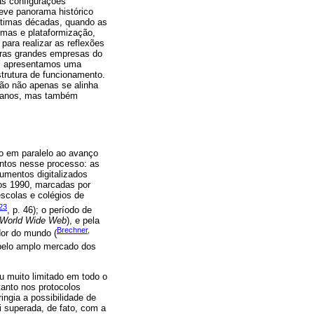
as configurações
reve panorama histórico
últimas décadas, quando as
rmas e plataformização,
ara realizar as reflexões
iras grandes empresas do
ca, apresentamos uma
trutura de funcionamento.
o não apenas se alinha
os anos, mas também
do em paralelo ao avanço
intos nesse processo: as
umentos digitalizados
nos 1990, marcadas por
scolas e colégios de
23
, p. 46); o período de
World Wide Web
), e pela
Brechner,
dor do mundo (
 pelo amplo mercado dos
u muito limitado em todo o
tanto nos protocolos
ingia a possibilidade de
i superada, de fato, com a