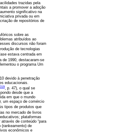
facilidades trazidas pela
ntais a promover a adoção
umento significativo na
niciativa privada ou em
riação de repositórios de
fóricos sobre as
oblemas atribuídos ao
 esses discursos não foram
ntrodução de tecnologias
nfase estava centrada em
da de 1990, destacaram-se
mplementou o programa Um
10 devido à penetração
res educacionais.
019
, p. 47), o qual se
mpondo desde que a
edida em que o mundo
r, um espaço de comércio
is tipos de produtos que
das no mercado de livros
 educativos; plataformas
r através de conteúdo “para
ão (rankeamento) de
tivos econômicos e