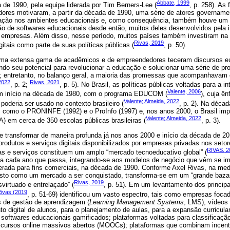
Abbate, 1999
 de 1990, pela equipe liderada por Tim Berners-Lee (
, p. 258). As 
res motivaram, a partir da década de 1990, uma série de atores govername
tação nos ambientes educacionais e, como consequência, também houve um a
o de softwares educacionais desde então, muitos deles desenvolvidos pela i
e empresas. Além disso, nesse período, muitos países também investiram na c
Rivas, 2019
itais como parte de suas políticas públicas (
, p. 50).
uma extensa gama de acadêmicos e de empreendedores teceram discursos eu
tando seu potencial para revolucionar a educação e solucionar uma série de pr
al; entretanto, no balanço geral, a maioria das promessas que acompanhavam
 2022
Rivas, 2021
, p. 2;
, p. 5). No Brasil, as políticas públicas voltadas para a i
Valente, 2006
ram início na década de 1980, com o programa EDUCOM (
), cuja ê
Valente; Almeida, 2022
oderia ser usado no contexto brasileiro (
, p. 2). Na déca
 como o PRONINFE (1992) e o ProInfo (1997) e, nos anos 2000, o Brasil i
Valente; Almeida, 2022
) em cerca de 350 escolas públicas brasileiras (
, p. 3).
 transformar de maneira profunda já nos anos 2000 e início da década de 20
rodutos e serviços digitais disponibilizados por empresas privadas nos seto
RIVAS, 2
s e serviços constituem um amplo “mercado tecnoeducativo global” (
 a cada ano que passa, integrando-se aos modelos de negócio que vêm se i
liberada para fins comerciais, na década de 1990. Conforme Axel Rivas, na m
isto como um mercado a ser conquistado, transforma-se em um “grande baza
Rivas, 2019
virtuado e entrelaçado” (
, p. 51). Em um levantamento dos principa
ivas (2019
, p. 51-69) identificou um vasto espectro, tais como empresas foca
as de gestão de aprendizagem (
Learning Management Systems
, LMS); vídeos
o digital de alunos, para o planejamento de aulas, para a expansão curricula
e softwares educacionais gamificados; plataformas voltadas para classificaç
s; cursos online massivos abertos (MOOCs); plataformas que combinam incen