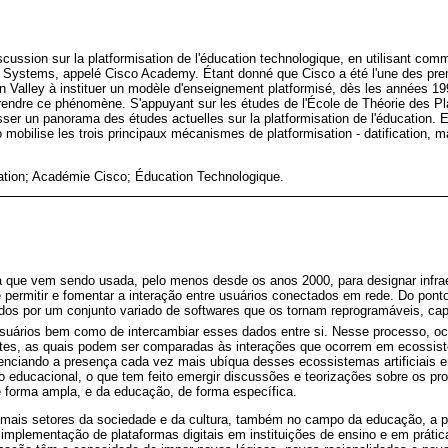
scussion sur la platformisation de l'éducation technologique, en utilisant com
 Systems, appelé Cisco Academy. Étant donné que Cisco a été l'une des pre
on Valley à instituer un modèle d'enseignement platformisé, dès les années 19
endre ce phénomène. S'appuyant sur les études de l'École de Théorie des P
sser un panorama des études actuelles sur la platformisation de l'éducation. E
obilise les trois principaux mécanismes de platformisation - datification, m
ation; Académie Cisco; Éducation Technologique.
 que vem sendo usada, pelo menos desde os anos 2000, para designar infraes
e permitir e fomentar a interação entre usuários conectados em rede. Do ponto
os por um conjunto variado de softwares que os tornam reprogramáveis, cap
suários bem como de intercambiar esses dados entre si. Nesse processo, oc
tes, as quais podem ser comparadas às interações que ocorrem em ecossist
enciando a presença cada vez mais ubíqua desses ecossistemas artificiais 
o educacional, o que tem feito emergir discussões e teorizações sobre os p
 forma ampla, e da educação, de forma específica.
mais setores da sociedade e da cultura, também no campo da educação, a p
implementação de plataformas digitais em instituições de ensino e em prátic