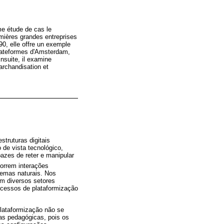
me étude de cas le
mières grandes entreprises
90, elle offre un exemple
lateformes d'Amsterdam,
nsuite, il examine
archandisation et
truturas digitais
 de vista tecnológico,
azes de reter e manipular
orrem interações
emas naturais. Nos
em diversos setores
rocessos de plataformização
lataformização não se
as pedagógicas, pois os