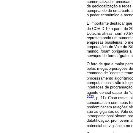
comercializados precisam 
de geolocalização e redes
apropriando de uma parte 
o poder econômico e tecnol
É importante destacar que
de COVID-19 a partir de 2
Edtechs ativas, com 70,6
representando um aumento 
empresas brasileiras, o m
corporações do Vale do Si
mundo, foram obrigadas a a
serviços de forma “gratuita
O fato de que a maior part
pelas megacorporações do 
chamado de “ecossistemas 
processamento algorítmico 
computacionais são integr
interfaces de programação.
agente central capaz de “c
2023
, p. 11). Caso esses 
concordariam com seus ter
predominariam relações sim
são as gigantes do Vale do
intraoperacional sirvam par
datatificação, promovem 
potencial de vigilância n