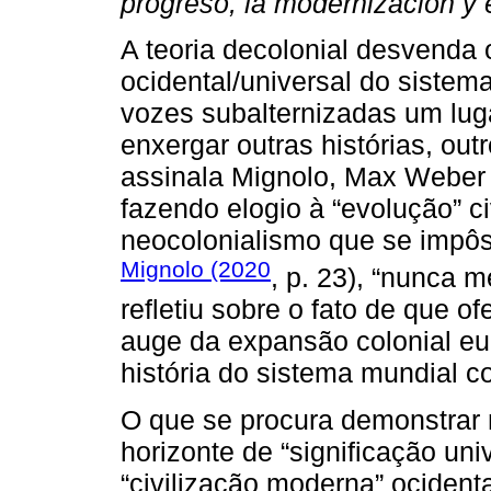
progreso, la modernización y
A teoria decolonial desvenda 
ocidental/universal do sistem
vozes subalternizadas um luga
enxergar outras histórias, ou
assinala Mignolo, Max Weber 
fazendo elogio à “evolução” ci
neocolonialismo que se impôs
Mignolo (2020
, p. 23), “nunca 
refletiu sobre o fato de que o
auge da expansão colonial eu
história do sistema mundial c
O que se procura demonstrar 
horizonte de “significação uni
“civilização moderna” ocident