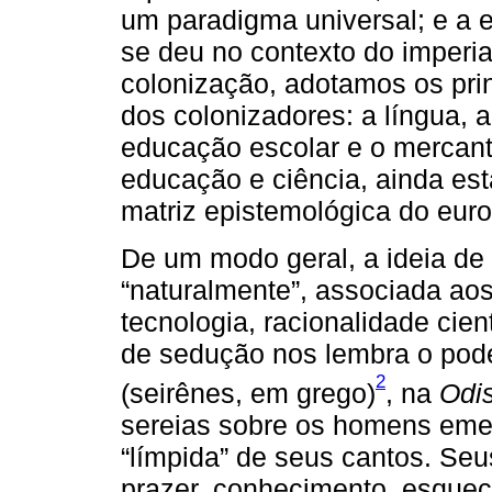
um paradigma universal; e a 
se deu no contexto do imperi
colonização, adotamos os pri
dos colonizadores: a língua, a
educação escolar e o mercant
educação e ciência, ainda e
matriz epistemológica do eur
De um modo geral, a ideia de
“naturalmente”, associada aos
tecnologia, racionalidade cie
de sedução nos lembra o pod
2
(seirênes, em grego)
, na
Odi
sereias sobre os homens emer
“límpida” de seus cantos. S
prazer, conhecimento, esquec