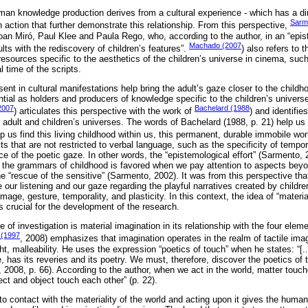
uman knowledge production derives from a cultural experience - which has a dir
Sarm
 action that further demonstrate this relationship. From this perspective,
oan Miró, Paul Klee and Paula Rego, who, according to the author, in an “epist
Machado (2007
lts with the rediscovery of children’s features”.
) also refers to t
 resources specific to the aesthetics of the children’s universe in cinema, su
l time of the scripts.
sent in cultural manifestations help bring the adult’s gaze closer to the childho
ntial as holders and producers of knowledge specific to the children’s universe 
2007
Bachelard (1988
) articulates this perspective with the work of
) and identifie
 adult and children’s universes. The words of Bachelard (1988, p. 21) help us
elp us find this living childhood within us, this permanent, durable immobile wor
 that are not restricted to verbal language, such as the specificity of tempor
 of the poetic gaze. In other words, the “epistemological effort” (Sarmento, 
the grammars of childhood is favored when we pay attention to aspects beyon
he “rescue of the sensitive” (Sarmento, 2002). It was from this perspective th
e our listening and our gaze regarding the playful narratives created by childr
age, gesture, temporality, and plasticity. In this context, the idea of “materi
 crucial for the development of the research.
of investigation is material imagination in its relationship with the four element
 (1997
, 2008) emphasizes that imagination operates in the realm of tactile imag
t, malleability. He uses the expression “poetics of touch” when he states: “[.
e, has its reveries and its poetry. We must, therefore, discover the poetics of 
2008, p. 66). According to the author, when we act in the world, matter touche
ect and object touch each other” (p. 22).
 contact with the materiality of the world and acting upon it gives the human 