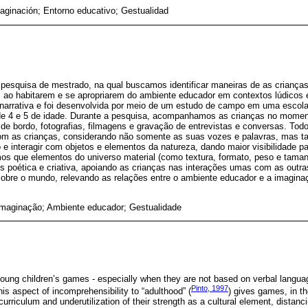
aginación; Entorno educativo; Gestualidad
 pesquisa de mestrado, na qual buscamos identificar maneiras de as criança
 ao habitarem e se apropriarem do ambiente educador em contextos lúdicos e
narrativa e foi desenvolvida por meio de um estudo de campo em uma escola
e 4 e 5 de idade. Durante a pesquisa, acompanhamos as crianças no moment
o de bordo, fotografias, filmagens e gravação de entrevistas e conversas. Todo
 com as crianças, considerando não somente as suas vozes e palavras, mas 
e interagir com objetos e elementos da natureza, dando maior visibilidade p
mos que elementos do universo material (como textura, formato, peso e taman
s poética e criativa, apoiando as crianças nas interações umas com as outra
obre o mundo, relevando as relações entre o ambiente educador e a imagina
 Imaginação; Ambiente educador; Gestualidade
 young children’s games - especially when they are not based on verbal langua
Pinto, 1997
is aspect of incomprehensibility to “adulthood” (
) gives games, in th
 curriculum and underutilization of their strength as a cultural element, distanc