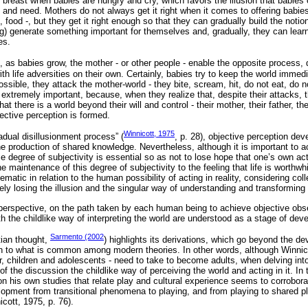
he breast when babies are hungry and cry, which favors the illusion that babies 
 and need. Mothers do not always get it right when it comes to offering babie
, food -, but they get it right enough so that they can gradually build the notio
ng) generate something important for themselves and, gradually, they can learn 
es.
), as babies grow, the mother - or other people - enable the opposite process, d
th life adversities on their own. Certainly, babies try to keep the world immedi
possible, they attack the mother-world - they bite, scream, hit, do not eat, do 
 extremely important, because, when they realize that, despite their attacks, 
at there is a world beyond their will and control - their mother, their father, the
ective perception is formed.
Winnicott, 1975
gradual disillusionment process” (
, p. 28), objective perception dev
the production of shared knowledge. Nevertheless, although it is important to a
e degree of subjectivity is essential so as not to lose hope that one’s own ac
e maintenance of this degree of subjectivity to the feeling that life is worthwhi
ematic in relation to the human possibility of acting in reality, considering col
y losing the illusion and the singular way of understanding and transforming r
perspective, on the path taken by each human being to achieve objective obse
ith the childlike way of interpreting the world are understood as a stage of de
Sarmento (2002
tian thought,
) highlights its derivations, which go beyond the d
tion to what is common among modern theories. In other words, although Winnico
er, children and adolescents - need to take to become adults, when delving int
of the discussion the childlike way of perceiving the world and acting in it. In t
on his own studies that relate play and cultural experience seems to corrobor
velopment from transitional phenomena to playing, and from playing to shared pl
icott, 1975, p. 76).