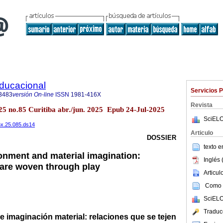
Educacional
Servicios 
3483
versión On-line
ISSN
1981-416X
Revista
25 no.85 Curitiba abr./jun. 2025 Epub 24-Jul-2025
SciELO
6x.25.085.ds14
Articulo
DOSSIER
texto 
onment and material imagination:
Inglés 
t are woven through play
Articu
Como c
SciELO
Traduc
 imaginación material: relaciones que se tejen