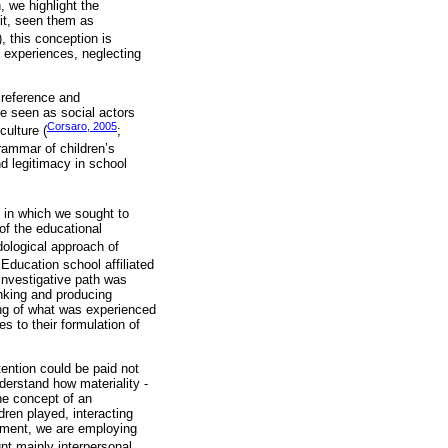
, we highlight the
cit, seen them as
, this conception is
l experiences, neglecting
 reference and
be seen as social actors
Corsaro, 2005
culture (
;
grammar of children’s
d legitimacy in school
in which we sought to
of the educational
dological approach of
Education school affiliated
 investigative path was
inking and producing
ing of what was experienced
s to their formulation of
ention could be paid not
nderstand how materiality -
the concept of an
dren played, interacting
onment, we are employing
nt mainly interpersonal