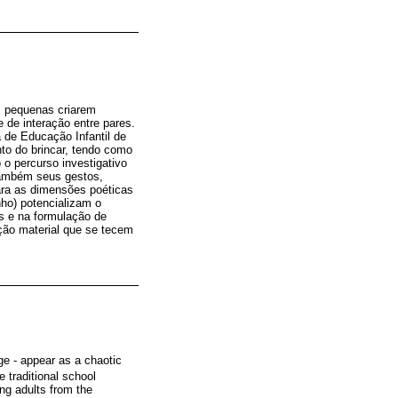
s pequenas criarem
 de interação entre pares.
 de Educação Infantil de
o do brincar, tendo como
 o percurso investigativo
também seus gestos,
ara as dimensões poéticas
ho) potencializam o
s e na formulação de
ção material que se tecem
ge - appear as a chaotic
e traditional school
ing adults from the