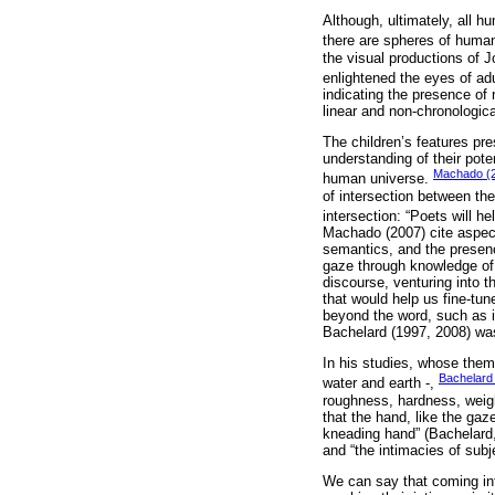
Although, ultimately, all h
there are spheres of human
the visual productions of J
enlightened the eyes of adu
indicating the presence of
linear and non-chronologica
The children’s features pre
understanding of their pote
Machado (
human universe.
of intersection between the
intersection: “Poets will h
Machado (2007) cite aspects
semantics, and the presence
gaze through knowledge of 
discourse, venturing into t
that would help us fine-tun
beyond the word, such as im
Bachelard (1997, 2008) was
In his studies, whose theme 
Bachelard
water and earth -,
roughness, hardness, weigh
that the hand, like the gaz
kneading hand” (Bachelard, 
and “the intimacies of subj
We can say that coming into