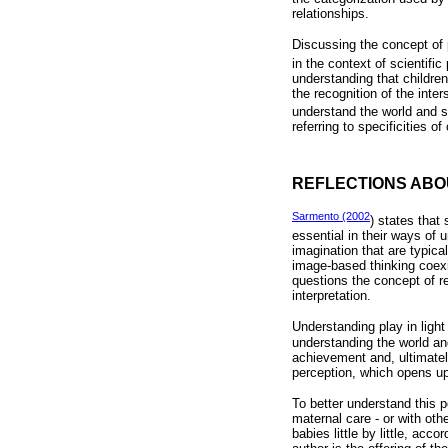
relationships.
Discussing the concept of p
in the context of scientifi
understanding that children
the recognition of the inte
understand the world and s
referring to specificities 
REFLECTIONS ABO
Sarmento (2002
) states that
essential in their ways of 
imagination that are typical
image-based thinking coexi
questions the concept of re
interpretation.
Understanding play in light
understanding the world and 
achievement and, ultimately
perception, which opens up 
To better understand this 
maternal care - or with oth
babies little by little, ac