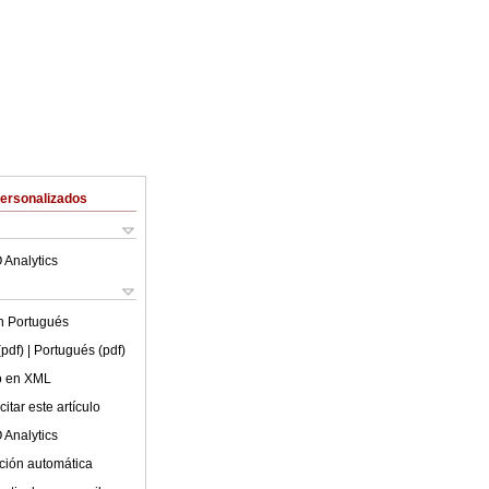
Personalizados
 Analytics
en
Portugués
(pdf)
| Portugués (pdf)
lo en XML
itar este artículo
 Analytics
ción automática