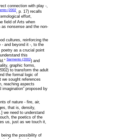
ect connection with play -,
ento (2002
, p. 17) recalls
emological effort,
he field of Arts when
ch as nonsense and the non-
od cultures, reinforcing the
- and beyond it -, to the
s poetry as a crucial point
 understand this
Sarmento (2002
ld.”
) and
ality, graphic forms,
2002) to transform the adult
d the formal logic of
at we sought references
en, reaching aspects
al imagination” proposed by
s of nature - fire, air,
es, that is, density,
..] we need to understand
touch, the poetics of the
s us, just as we touch it,
being the possibility of