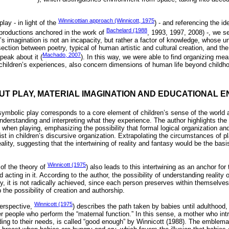
Winnicottian approach (Winnicott, 1975
lay - in light of the
) - and referencing the id
Bachelard (1988
c productions anchored in the work of
, 1993, 1997, 2008) -, we s
’s imagination is not an incapacity, but rather a factor of knowledge, whose u
rsection between poetry, typical of human artistic and cultural creation, and th
Machado, 2007
peak about it (
). In this way, we were able to find organizing me
of children’s experiences, also concern dimensions of human life beyond childh
UT PLAY, MATERIAL IMAGINATION AND EDUCATIONAL 
 symbolic play corresponds to a core element of children’s sense of the world 
understanding and interpreting what they experience. The author highlights the i
 when playing, emphasizing the possibility that formal logical organization and i
st in children’s discursive organization. Extrapolating the circumstances of p
ality, suggesting that the intertwining of reality and fantasy would be the basi
Winnicott (1975
 of the theory of
) also leads to this intertwining as an anchor fo
acting in it. According to the author, the possibility of understanding reality o
, it is not radically achieved, since each person preserves within themselves
the possibility of creation and authorship.
Winnicott (1975
perspective,
) describes the path taken by babies until adulthood,
er people who perform the “maternal function.” In this sense, a mother who int
cording to their needs, is called “good enough” by Winnicott (1988). The emblem