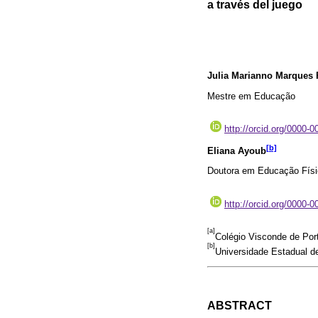
a través del juego
Julia Marianno Marques
Mestre em Educação
http://orcid.org/0000-
[b]
Eliana Ayoub
Doutora em Educação Físi
http://orcid.org/0000-
[a]
Colégio Visconde de Por
[b]
Universidade Estadual d
ABSTRACT