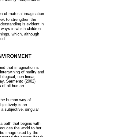
ea of material imagination -
eek to strengthen the
nderstanding is evident in
e ways in which children
anings, which, although
ood.
ENVIRONMENT
and that imagination is
ntertwining of reality and
llogical, non-linear,
lay, Sarmento (2002)
s of all human
r the human way of
bjectively is an
 a subjective, singular
 a path that begins with
roduces the world to her
atic image used by the