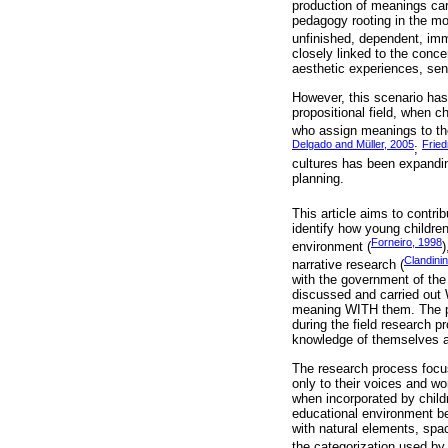
production of meanings carr
pedagogy rooting in the mo
unfinished, dependent, imm
closely linked to the conce
aesthetic experiences, sens
However, this scenario has
propositional field, when c
who assign meanings to the
Delgado and Müller, 2005
Frie
;
cultures has been expandin
planning.
This article aims to contri
identify how young childre
Forneiro, 1998
environment (
)
Clandinin
narrative research (
with the government of the 
discussed and carried out W
meaning WITH them. The pre
during the field research p
knowledge of themselves a
The research process focus
only to their voices and wo
when incorporated by childr
educational environment bec
with natural elements, spa
the categorization used b