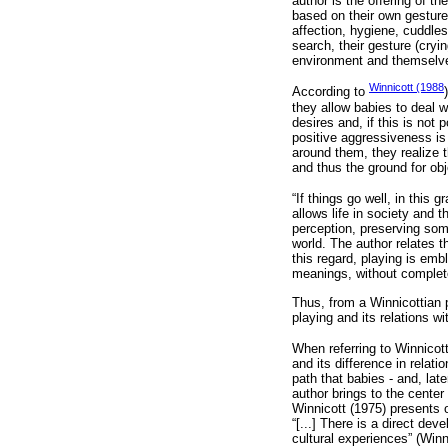
author is the offering of t
based on their own gesture
affection, hygiene, cuddles
search, their gesture (cryi
environment and themselv
Winnicott (1988
According to
they allow babies to deal wi
desires and, if this is not 
positive aggressiveness is
around them, they realize th
and thus the ground for obj
“If things go well, in this 
allows life in society and 
perception, preserving som
world. The author relates th
this regard, playing is embl
meanings, without completel
Thus, from a Winnicottian 
playing and its relations w
When referring to Winnicot
and its difference in rela
path that babies - and, lat
author brings to the center 
Winnicott (1975) presents 
“[...] There is a direct de
cultural experiences” (Winn