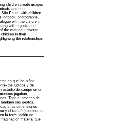
oung children create images
ontexts and peer
n São Paulo, with children
he logbook, photographs,
alogue with the children,
cting with objects and
of the material universe
children in their
hlighting the relationships
eras en que los niños
ntextos lúdicos y de
 un estudio de campo en un
mientras jugaban,
ones. Todo el proceso de
o también sus gestos,
lidad a las dimensiones
eso y el tamaño) potencian
en la formulación de
 imaginación material que