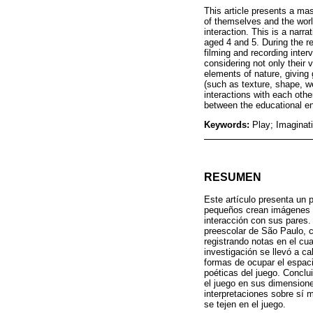
This article presents a ma
of themselves and the worl
interaction. This is a narr
aged 4 and 5. During the r
filming and recording inter
considering not only their
elements of nature, giving 
(such as texture, shape, we
interactions with each othe
between the educational en
Keywords:
Play; Imaginat
RESUMEN
Este artículo presenta un 
pequeños crean imágenes d
interacción con sus pares.
preescolar de São Paulo, 
registrando notas en el cu
investigación se llevó a c
formas de ocupar el espaci
poéticas del juego. Conclu
el juego en sus dimensione
interpretaciones sobre sí 
se tejen en el juego.