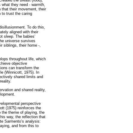
created the breast (food),
s what they need - warmth,
n that their movement, their
to trust the caring
isillusionment. To do this,
ately aligned with their
not sleep. The babies’
the universe survives
ir siblings, their home -,
elops throughout life, which
chieve objective
tions can transform the
le (Winnicott, 1975). In
lectively shared limits and
eality.
rvation and shared reality,
velopment.
evelopmental perspective
tt (1975) reinforces the
o the theme of playing, the
his way, the reflection that
ate Sarmento’s analysis:
aying, and from this to