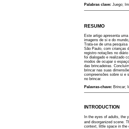
Palabras clave:
Juego; Im
RESUMO
Este artigo apresenta uma
imagens de si e do mundo,
Trata-se de uma pesquisa 
São Paulo, com crianças d
registro notações no diári
foi dialogado e realizado
modos de ocupar o espaço 
das brincadeiras. Concluí
brincar nas suas dimensõe
compreensões sobre si e s
no brincar.
Palavras-chave:
Brincar;
INTRODUCTION
In the eyes of adults, the
and disorganized scene. Th
context, little space in the