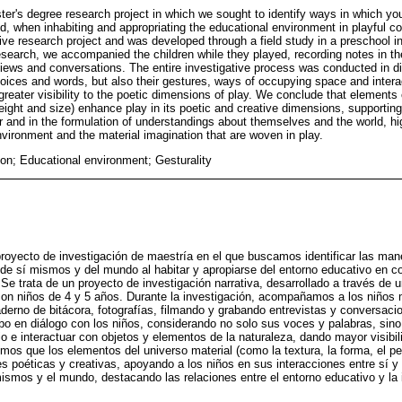
ster's degree research project in which we sought to identify ways in which y
d, when inhabiting and appropriating the educational environment in playful c
ative research project and was developed through a field study in a preschool i
esearch, we accompanied the children while they played, recording notes in t
views and conversations. The entire investigative process was conducted in di
 voices and words, but also their gestures, ways of occupying space and intera
greater visibility to the poetic dimensions of play. We conclude that elements 
ight and size) enhance play in its poetic and creative dimensions, supporting 
r and in the formulation of understandings about themselves and the world, hig
vironment and the material imagination that are woven in play.
ion; Educational environment; Gesturality
proyecto de investigación de maestría en el que buscamos identificar las man
e sí mismos y del mundo al habitar y apropiarse del entorno educativo en co
 Se trata de un proyecto de investigación narrativa, desarrollado a través de
con niños de 4 y 5 años. Durante la investigación, acompañamos a los niños 
aderno de bitácora, fotografías, filmando y grabando entrevistas y conversaci
abo en diálogo con los niños, considerando no solo sus voces y palabras, sin
o e interactuar con objetos y elementos de la naturaleza, dando mayor visibi
imos que los elementos del universo material (como la textura, la forma, el p
s poéticas y creativas, apoyando a los niños en sus interacciones entre sí y 
mismos y el mundo, destacando las relaciones entre el entorno educativo y la