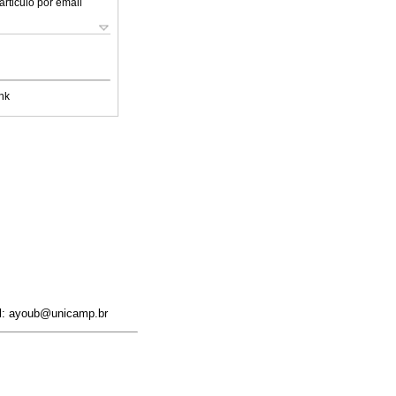
articulo por email
nk
il: ayoub@unicamp.br