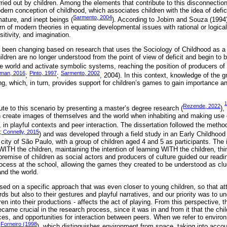
ied out by children. Among the elements that contribute to this disconnection
dern conception of childhood, which associates children with the idea of defi
Sarmento, 2004
ature, and inept beings (
). According to Jobim and Souza (1994)
rn of modern theories in equating developmental issues with rational or logica
itivity, and imagination.
 been changing based on research that uses the Sociology of Childhood as a
hildren are no longer understood from the point of view of deficit and begin to 
 world and activate symbolic systems, reaching the position of producers of 
dman, 2016
Pinto, 1997
Sarmento, 2002
;
;
, 2004). In this context, knowledge of the 
g, which, in turn, provides support for children’s games to gain importance an
1
Rezende, 2022
bute to this scenario by presenting a master’s degree research (
),
n create images of themselves and the world when inhabiting and making use 
, in playful contexts and peer interaction. The dissertation followed the metho
; Connelly, 2015
) and was developed through a field study in an Early Childhood 
city of São Paulo, with a group of children aged 4 and 5 as participants. The
ITH the children, maintaining the intention of learning WITH the children, th
mise of children as social actors and producers of culture guided our read
rocess at the school, allowing the games they created to be understood as clue
nd the world.
ed on a specific approach that was even closer to young children, so that att
rds but also to their gestures and playful narratives, and our priority was to u
en into their productions - affects the act of playing. From this perspective, 
ame crucial in the research process, since it was in and from it that the chil
ces, and opportunities for interaction between peers. When we refer to envir
Forneiro (1998
y
), which distinguishes environment from space, taking into accou