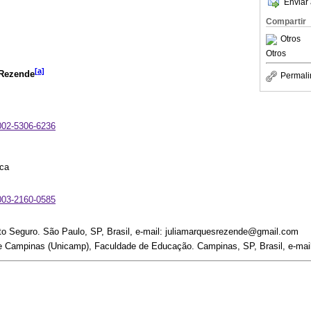
Enviar 
Compartir
Otros
Otros
[a]
 Rezende
Permali
0002-5306-6236
ca
0003-2160-0585
to Seguro. São Paulo, SP, Brasil, e-mail: juliamarquesrezende@gmail.com
e Campinas (Unicamp), Faculdade de Educação. Campinas, SP, Brasil, e-ma