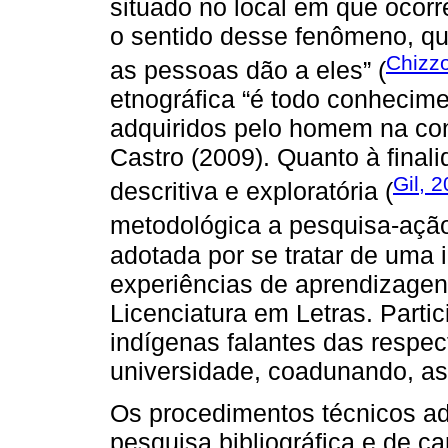
situado no local em que ocorr
o sentido desse fenômeno, qua
Chizzo
as pessoas dão a eles” (
etnográfica “é todo conhecime
adquiridos pelo homem na co
Castro (2009). Quanto à finali
Gil, 
descritiva e exploratória (
metodológica a pesquisa-ação
adotada por se tratar de uma
experiências de aprendizagen
Licenciatura em Letras. Part
indígenas falantes das respec
universidade, coadunando, as
Os procedimentos técnicos ad
pesquisa bibliográfica e de c