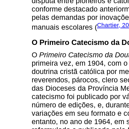
disputa entre pioneiros e catól
conforme destacado anterior
pelas demandas por inovaçõe
Chartier, 2
manuais escolares (
O Primeiro Catecismo da Do
O
Primeiro Catecismo da Dout
primeira vez, em 1904, com o 
doutrina cristã católica por me
reverendos, párocos, clero sec
das Dioceses da Província Mer
catecismo foi publicado por vá
número de edições, e, durant
variações em seu formato e c
entanto, no ano de 1964, em s