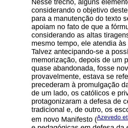
Nesse trecho, alguns elemen
considerando o objetivo deste
para a manutenção do texto 
apoiam no fato de que a fórmu
considerando as altas tirage
mesmo tempo, ele atendia às di
Talvez antecipando-se a possí
memorização, depois de um p
quase abandonada, fosse nova
provavelmente, estava se ref
precederam à promulgação da
de um lado, os católicos e pr
protagonizaram a defesa de c
tradicional e, de outro, os es
Azevedo et 
em novo Manifesto (
e pedagógicas em defesa da e