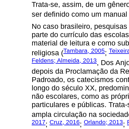
Trata-se, assim, de um gênero
ser definido como um manual e
No caso brasileiro, pesquisa
parte do currículo das escola
material de leitura e como su
Tambara, 2005
Teixeir
religiosa (
;
Feldens; Almeida, 2013
, Dos Anj
depois da Proclamação da Rep
Padroado, os catecismos cont
longo do século XX, predomi
não escolares, como as própr
particulares e públicas. Trat
ampla circulação na sociedade
2017
Cruz, 2016
Orlando; 2013
;
;
;