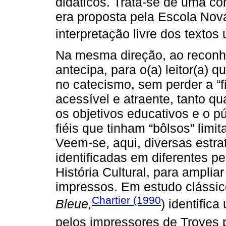
didáticos. Trata-se de uma c
era proposta pela Escola Nova
interpretação livre dos texto
Na mesma direção, ao reconhec
antecipa, para o(a) leitor(a)
no catecismo, sem perder a “f
acessível e atraente, tanto qu
os objetivos educativos e o púb
fiéis que tinham “bôlsos” limit
Veem-se, aqui, diversas estrat
identificadas em diferentes p
História Cultural, para amplia
impressos. Em estudo clássic
Chartier (1990
Bleue,
) identific
pelos impressores de Troyes p