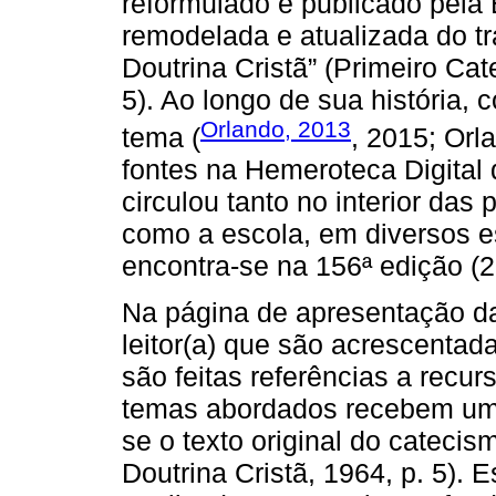
reformulado e publicado pela
remodelada e atualizada do tr
Doutrina Cristã” (Primeiro Cat
5). Ao longo de sua história, 
Orlando, 2013
tema (
, 2015; Orl
fontes na Hemeroteca Digital 
circulou tanto no interior da
como a escola, em diversos es
encontra-se na 156ª edição (2
Na página de apresentação da
leitor(a) que são acrescentada
são feitas referências a recur
temas abordados recebem um
se o texto original do catecis
Doutrina Cristã, 1964, p. 5).