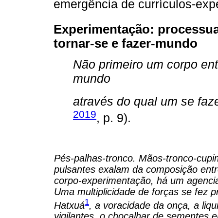
emergência de currículos-exp
Experimentação: processua
tornar-se e fazer-mundo
Não primeiro um corpo en
mundo
através do qual um se fa
2019
, p. 9).
Pés-palhas-tronco. Mãos-tronco-cupi
pulsantes exalam da composição entre
corpo-experimentação, há um agencia
Uma multiplicidade de forças se fez 
1
Hatxuá
, a voracidade da onça, a liq
vigilantes, o chocalhar de sementes