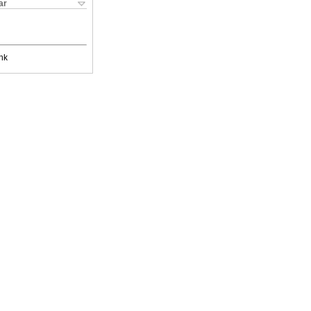
ar
nk