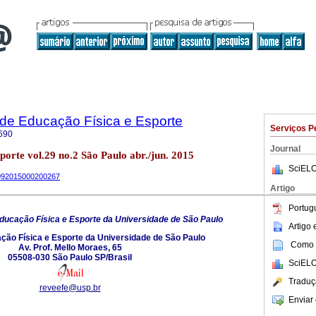
a de Educação Física e Esporte
Serviços P
690
Journal
sporte vol.29 no.2 São Paulo abr./jun. 2015
SciELO
55092015000200267
Artigo
Portug
ducação Física e Esporte da Universidade de São Paulo
Artigo
ção Física e Esporte da Universidade de São Paulo
Como c
Av. Prof. Mello Moraes, 65
05508-030 São Paulo SP/Brasil
SciELO
Traduç
reveefe@usp.br
Enviar 