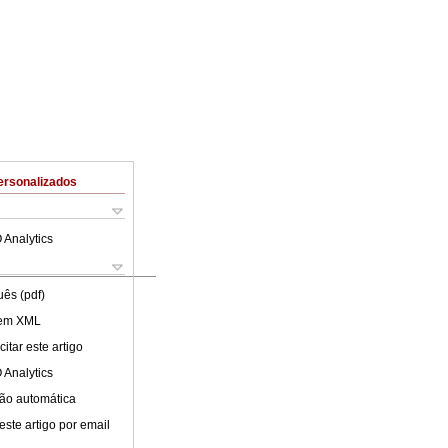
ersonalizados
 Analytics
uês (pdf)
 em XML
itar este artigo
 Analytics
ão automática
este artigo por email