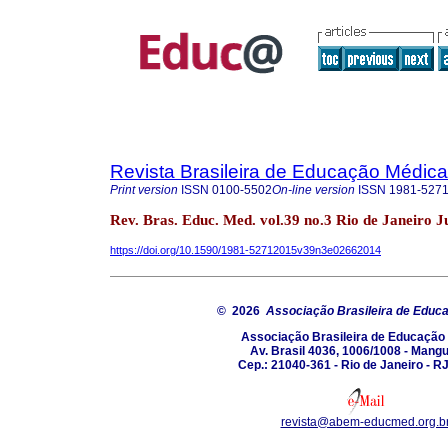
Revista Brasileira de Educação Médica
Print version
ISSN
0100-5502
On-line version
ISSN
1981-527
Rev. Bras. Educ. Med. vol.39 no.3 Rio de Janeiro J
https://doi.org/10.1590/1981-52712015v39n3e02662014
© 2026
Associação Brasileira de Educ
Associação Brasileira de Educação
Av. Brasil 4036, 1006/1008 - Mang
Cep.: 21040-361 - Rio de Janeiro - RJ
revista@abem-educmed.org.b