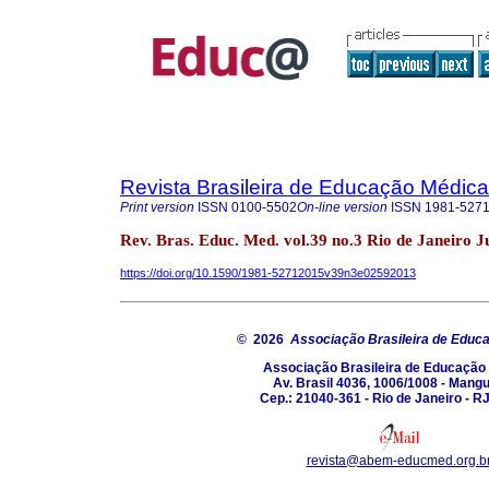
Revista Brasileira de Educação Médica
Print version
ISSN
0100-5502
On-line version
ISSN
1981-527
Rev. Bras. Educ. Med. vol.39 no.3 Rio de Janeiro J
https://doi.org/10.1590/1981-52712015v39n3e02592013
© 2026
Associação Brasileira de Educ
Associação Brasileira de Educação
Av. Brasil 4036, 1006/1008 - Mang
Cep.: 21040-361 - Rio de Janeiro - RJ
revista@abem-educmed.org.b