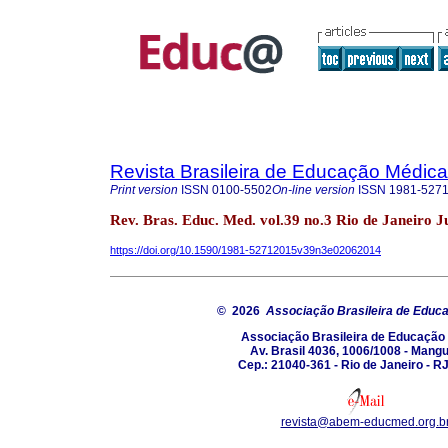
Revista Brasileira de Educação Médica
Print version
ISSN
0100-5502
On-line version
ISSN
1981-527
Rev. Bras. Educ. Med. vol.39 no.3 Rio de Janeiro J
https://doi.org/10.1590/1981-52712015v39n3e02062014
© 2026
Associação Brasileira de Educ
Associação Brasileira de Educação
Av. Brasil 4036, 1006/1008 - Mang
Cep.: 21040-361 - Rio de Janeiro - RJ
revista@abem-educmed.org.b