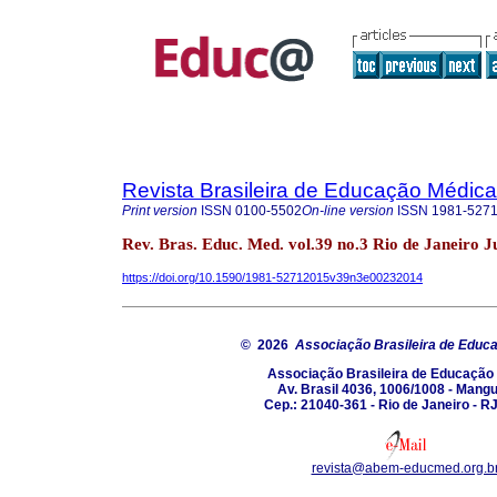
Revista Brasileira de Educação Médica
Print version
ISSN
0100-5502
On-line version
ISSN
1981-527
Rev. Bras. Educ. Med. vol.39 no.3 Rio de Janeiro J
https://doi.org/10.1590/1981-52712015v39n3e00232014
© 2026
Associação Brasileira de Educ
Associação Brasileira de Educação
Av. Brasil 4036, 1006/1008 - Mang
Cep.: 21040-361 - Rio de Janeiro - RJ
revista@abem-educmed.org.b