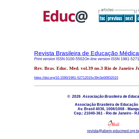
Revista Brasileira de Educação Médica
Print version
ISSN
0100-5502
On-line version
ISSN
1981-527
Rev. Bras. Educ. Med. vol.39 no.3 Rio de Janeiro J
https://doi.org/10.1590/1981-52712015v39n3e00832015
© 2026
Associação Brasileira de Educ
Associação Brasileira de Educação
Av. Brasil 4036, 1006/1008 - Mang
Cep.: 21040-361 - Rio de Janeiro - RJ
revista@abem-educmed.org.b