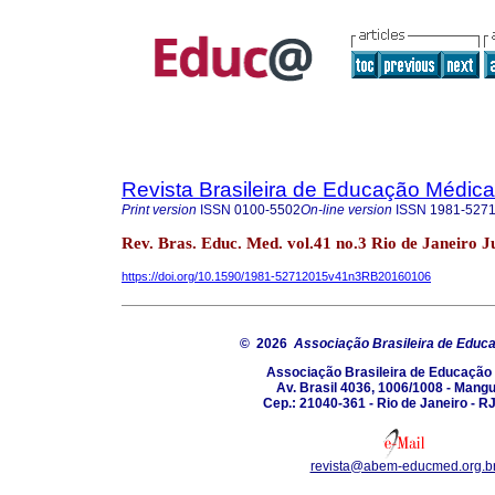
Revista Brasileira de Educação Médica
Print version
ISSN
0100-5502
On-line version
ISSN
1981-527
Rev. Bras. Educ. Med. vol.41 no.3 Rio de Janeiro J
https://doi.org/10.1590/1981-52712015v41n3RB20160106
© 2026
Associação Brasileira de Educ
Associação Brasileira de Educação
Av. Brasil 4036, 1006/1008 - Mang
Cep.: 21040-361 - Rio de Janeiro - RJ
revista@abem-educmed.org.b