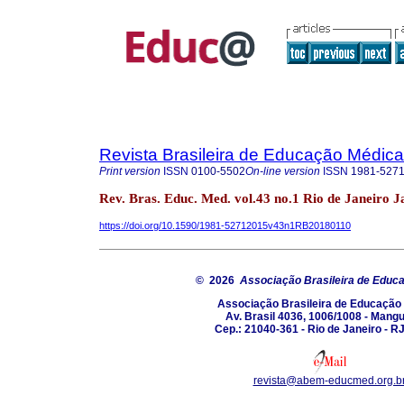
Revista Brasileira de Educação Médica
Print version
ISSN
0100-5502
On-line version
ISSN
1981-527
Rev. Bras. Educ. Med. vol.43 no.1 Rio de Janeiro 
https://doi.org/10.1590/1981-52712015v43n1RB20180110
© 2026
Associação Brasileira de Educ
Associação Brasileira de Educação
Av. Brasil 4036, 1006/1008 - Mang
Cep.: 21040-361 - Rio de Janeiro - RJ
revista@abem-educmed.org.b