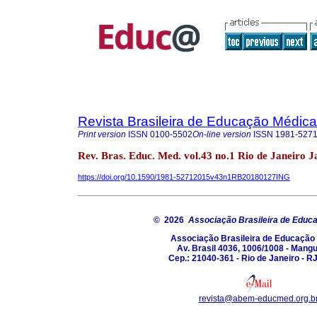
Revista Brasileira de Educação Médica
Print version
ISSN
0100-5502
On-line version
ISSN
1981-527
Rev. Bras. Educ. Med. vol.43 no.1 Rio de Janeiro 
https://doi.org/10.1590/1981-52712015v43n1RB20180127ING
© 2026
Associação Brasileira de Educ
Associação Brasileira de Educação
Av. Brasil 4036, 1006/1008 - Mang
Cep.: 21040-361 - Rio de Janeiro - RJ
revista@abem-educmed.org.b