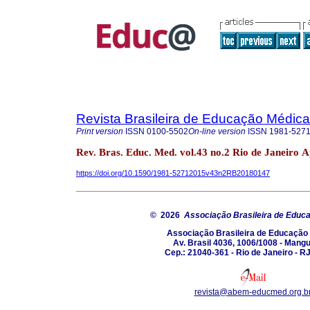
Revista Brasileira de Educação Médica
Print version
ISSN
0100-5502
On-line version
ISSN
1981-527
Rev. Bras. Educ. Med. vol.43 no.2 Rio de Janeiro 
https://doi.org/10.1590/1981-52712015v43n2RB20180147
© 2026
Associação Brasileira de Educ
Associação Brasileira de Educação
Av. Brasil 4036, 1006/1008 - Mang
Cep.: 21040-361 - Rio de Janeiro - RJ
revista@abem-educmed.org.b