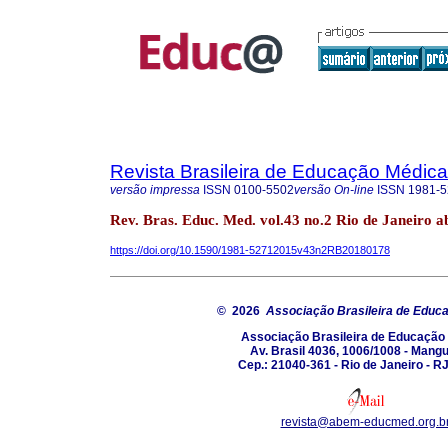
Revista Brasileira de Educação Médica
versão impressa
ISSN
0100-5502
versão On-line
ISSN
1981-5
Rev. Bras. Educ. Med. vol.43 no.2 Rio de Janeiro a
https://doi.org/10.1590/1981-52712015v43n2RB20180178
© 2026
Associação Brasileira de Educ
Associação Brasileira de Educação
Av. Brasil 4036, 1006/1008 - Mang
Cep.: 21040-361 - Rio de Janeiro - RJ
revista@abem-educmed.org.b