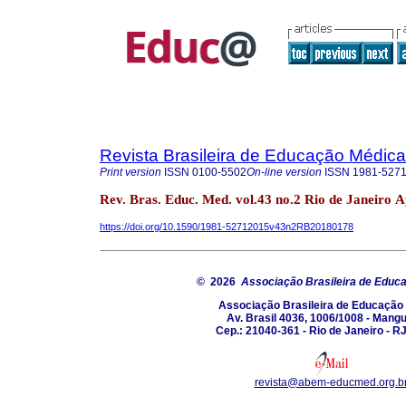
Revista Brasileira de Educação Médica
Print version
ISSN
0100-5502
On-line version
ISSN
1981-527
Rev. Bras. Educ. Med. vol.43 no.2 Rio de Janeiro 
https://doi.org/10.1590/1981-52712015v43n2RB20180178
© 2026
Associação Brasileira de Educ
Associação Brasileira de Educação
Av. Brasil 4036, 1006/1008 - Mang
Cep.: 21040-361 - Rio de Janeiro - RJ
revista@abem-educmed.org.b